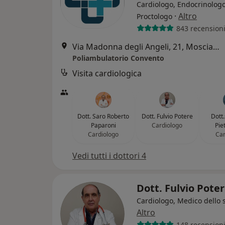
Cardiologo, Endocrinologo
·
Altro
Proctologo
843 recension
Via Madonna degli Angeli, 21, Mosciano Sant'Angelo
Poliambulatorio Convento
Visita cardiologica
Dott. Saro Roberto
Dott. Fulvio Potere
Dott
Paparoni
Cardiologo
Pie
Cardiologo
Car
Vedi tutti i dottori 4
Dott. Fulvio Pote
Cardiologo, Medico dello 
Altro
148 recension