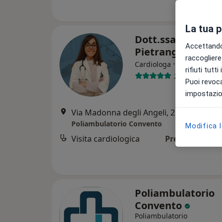
La tua 
Dott.ssa Carla
Accettando,
Pietrangelo
raccogliere 
·
Altro
Cardiologa
rifiuti tutt
23 recensioni
Puoi revoca
impostazion
Via Madonna degli Angeli, 21, Mosciano Sant'Angelo
Poliambulatorio Convento
Modifica 
Visita cardiologica
Prezzo non dis
Poliambulatorio
Convento
Poliambulatorio