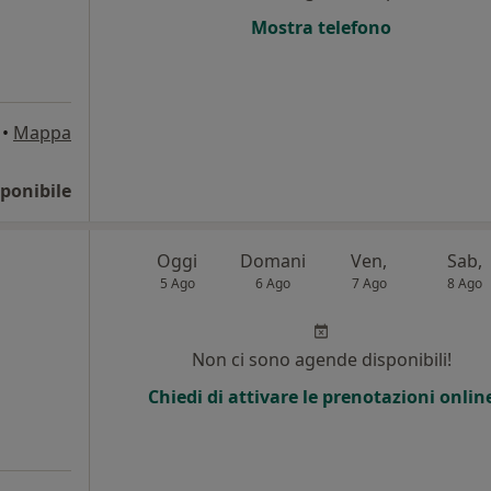
Mostra telefono
•
Mappa
ponibile
Oggi
Domani
Ven,
Sab,
5 Ago
6 Ago
7 Ago
8 Ago
Non ci sono agende disponibili!
Chiedi di attivare le prenotazioni onlin