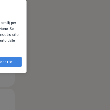
Dom,
Lun,
Mar,
simili) per
9 Ago
10 Ago
11 Ago
azione. Se
l nostro sito.
ento dalle
e
ccetto
Dom,
Lun,
Mar,
9 Ago
10 Ago
11 Ago