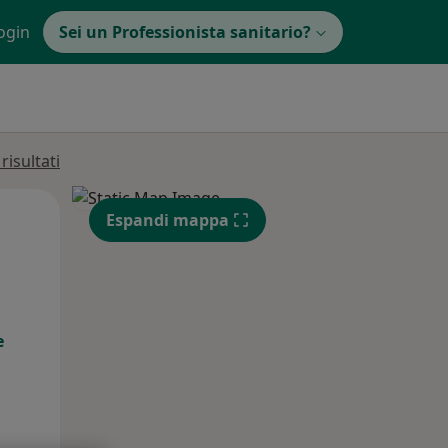
ogin
Sei un Professionista sanitario?
isultati
Dom,
Lun,
Mar,
Espandi mappa
9 Ago
10 Ago
11 Ago
e