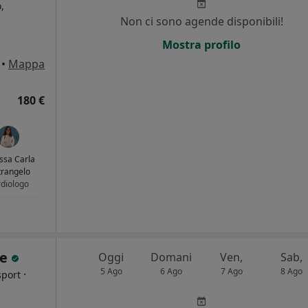
,
Non ci sono agende disponibili!
i
Mostra profilo
•
Mappa
180 €
.ssa Carla
trangelo
diologo
re
Oggi
Domani
Ven,
Sab,
5 Ago
6 Ago
7 Ago
8 Ago
·
sport
i