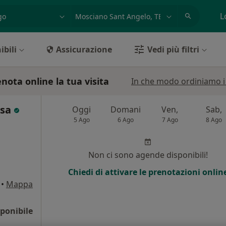
azione, medico, struttura
es: Roma
L
ibili
Assicurazione
Vedi più filtri
nota online la tua visita
In che modo ordiniamo i r
osa
Oggi
Domani
Ven,
Sab,
5 Ago
6 Ago
7 Ago
8 Ago
Non ci sono agende disponibili!
Chiedi di attivare le prenotazioni onlin
•
Mappa
ponibile