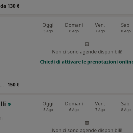
da 130 €
Oggi
Domani
Ven,
Sab,
5 Ago
6 Ago
7 Ago
8 Ago
i
Non ci sono agende disponibili!
Chiedi di attivare le prenotazioni onlin
Visita cardiologica + ECG + ecocardiogramma
150 €
lli
Oggi
Domani
Ven,
Sab,
5 Ago
6 Ago
7 Ago
8 Ago
ni
Non ci sono agende disponibili!