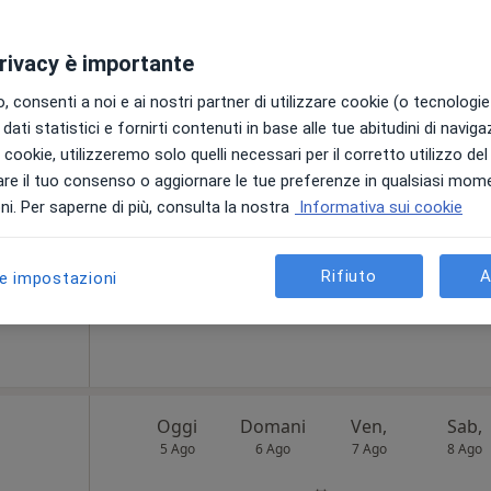
privacy è importante
Oggi
Domani
Ven,
Sab,
 consenti a noi e ai nostri partner di utilizzare cookie (o tecnologie 
5 Ago
6 Ago
7 Ago
8 Ago
dati statistici e fornirti contenuti in base alle tue abitudini di navig
i i cookie, utilizzeremo solo quelli necessari per il corretto utilizzo de
re il tuo consenso o aggiornare le tue preferenze in qualsiasi mom
Non ci sono agende disponibili!
i. Per saperne di più, consulta la nostra
Informativa sui cookie
Chiedi di attivare le prenotazioni onlin
•
Mappa
Rifiuto
A
le impostazioni
ponibile
Oggi
Domani
Ven,
Sab,
5 Ago
6 Ago
7 Ago
8 Ago