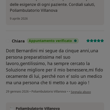
delle esigenze di ogni paziente. Cordiali saluti,
Poliambulatorio Villanova
9 aprile 2026
Chiara
Appuntamento verificato
C
Dott Bernardini mi segue da cinque anni,una
persona preparatissima nel suo
lavoro,gentilissimo, ha sempre cercato la
Soluzione migliore per il mio benessere,mi fido
cecamente di lui, perché non e’ solo un medico
ma una persona che ti metto a tuo agio !
secondo l'opinione dell'utent
29 gennaio 2026
•
Poliambulatorio Villanova
•
•
Segnala abuso
Poliambulatorio Villanova