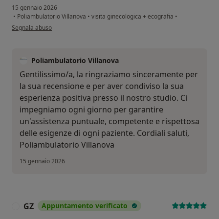
15 gennaio 2026
•
Poliambulatorio Villanova
•
visita ginecologica + ecografia
•
secondo l'opinione dell'utente G.F.
Segnala abuso
Poliambulatorio Villanova
Gentilissimo/a, la ringraziamo sinceramente per
la sua recensione e per aver condiviso la sua
esperienza positiva presso il nostro studio. Ci
impegniamo ogni giorno per garantire
un'assistenza puntuale, competente e rispettosa
delle esigenze di ogni paziente. Cordiali saluti,
Poliambulatorio Villanova
15 gennaio 2026
GZ
Appuntamento verificato
G