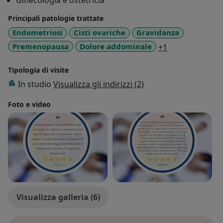
Ginecologia e ostetricia
all'assistenza al parto, ed attività ginecologica dalla
Principali patologie trattate
diagnosi ecografica alla chirurgia benigna mininvasiva.
Endometriosi
Cisti ovariche
Gravidanza
a11y_sr_more_
Premenopausa
Dolore addominale
+1
Tipologia di visite
In studio
Visualizza gli indirizzi (2)
Foto e video
Visualizza galleria (6)