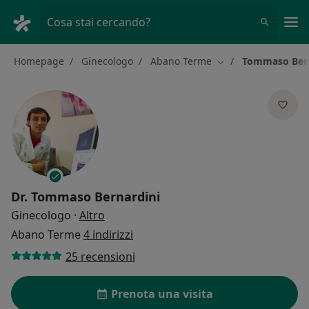
Men
Cosa stai cercando?
Homepage
Ginecologo
Abano Terme
Tommaso Bern
Cambia città
Dr.
Tommaso Bernardini
sulle specializzazioni
Ginecologo
·
Altro
Abano Terme
4 indirizzi
25 recensioni
Prenota una visita