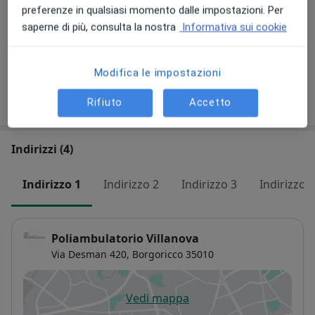
Visita ostetrica
preferenze in qualsiasi momento dalle impostazioni. Per
90 €
Dettagli
saperne di più, consulta la nostra
Informativa sui cookie
+ 12 prestazioni
Modifica le impostazioni
Come funzionano i prezzi?
Rifiuto
Accetto
Indirizzi (4)
Indirizzo 1
Indirizzo 2
Indirizzo 3
Indirizzo 4
Poliambulatorio Villanova
Via Desman 420,
Borgoricco
35010
Vedi mappa
si apre in una nuova scheda