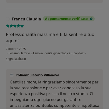
Francu Claudia
Appuntamento verificato
F
Professionalità massima e ti fa sentire a tuo
aggio!
2 ottobre 2025
•
Poliambulatorio Villanova
•
visita ginecologica + pap test
•
secondo l'opinione dell'utente Francu Claudia
Segnala abuso
Poliambulatorio Villanova
Gentilissimo/a, la ringraziamo sinceramente per
la sua recensione e per aver condiviso la sua
esperienza positiva presso il nostro studio. Ci
impegniamo ogni giorno per garantire
un'assistenza puntuale, competente e rispettosa