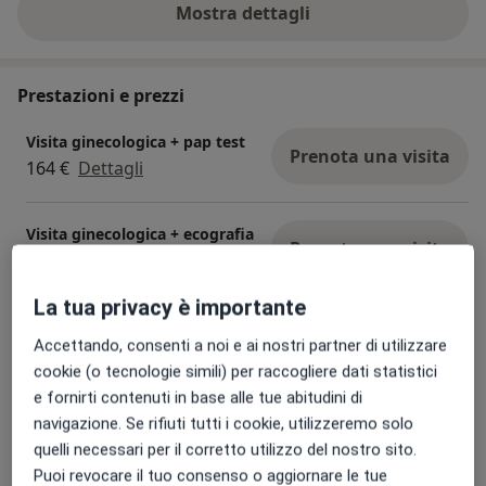
Mostra dettagli
sull'esperienza
Prestazioni e prezzi
Visita ginecologica + pap test
Prenota una visita
164 €
Dettagli
Visita ginecologica + ecografia
Prenota una visita
130 € - 134 €
Dettagli
La tua privacy è importante
Visita ginecologica
Accettando, consenti a noi e ai nostri partner di utilizzare
Dettagli
cookie (o tecnologie simili) per raccogliere dati statistici
e fornirti contenuti in base alle tue abitudini di
Tampone vaginale
navigazione. Se rifiuti tutti i cookie, utilizzeremo solo
Prestazione gratuita
Dettagli
quelli necessari per il corretto utilizzo del nostro sito.
Puoi revocare il tuo consenso o aggiornare le tue