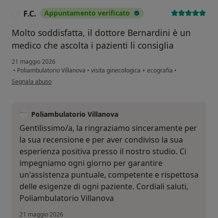
F.C.
Appuntamento verificato
F
Molto soddisfatta, il dottore Bernardini è un
medico che ascolta i pazienti li consiglia
21 maggio 2026
•
Poliambulatorio Villanova
•
visita ginecologica + ecografia
•
secondo l'opinione dell'utente F.C.
Segnala abuso
Poliambulatorio Villanova
Gentilissimo/a, la ringraziamo sinceramente per
la sua recensione e per aver condiviso la sua
esperienza positiva presso il nostro studio. Ci
impegniamo ogni giorno per garantire
un'assistenza puntuale, competente e rispettosa
delle esigenze di ogni paziente. Cordiali saluti,
Poliambulatorio Villanova
21 maggio 2026