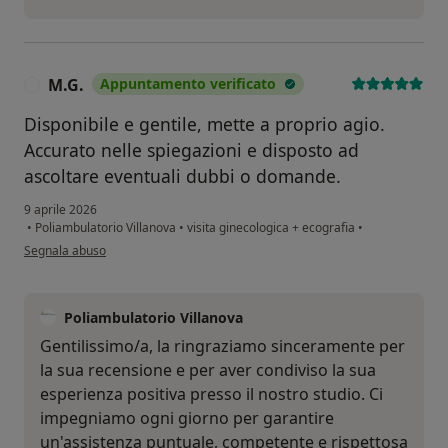
M.G.
Appuntamento verificato
M
Disponibile e gentile, mette a proprio agio.
Accurato nelle spiegazioni e disposto ad
ascoltare eventuali dubbi o domande.
9 aprile 2026
•
Poliambulatorio Villanova
•
visita ginecologica + ecografia
•
secondo l'opinione dell'utente M.G.
Segnala abuso
Poliambulatorio Villanova
Gentilissimo/a, la ringraziamo sinceramente per
la sua recensione e per aver condiviso la sua
esperienza positiva presso il nostro studio. Ci
impegniamo ogni giorno per garantire
un'assistenza puntuale, competente e rispettosa