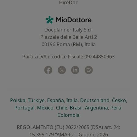
HireDoc
Contatti
MioDottore - Homepage
Docplanner Italy S.r.l.
Piazzale delle Belle Arti 2
00196 Roma (RM), Italia
Partita IVA e codice Fiscale 09244850963
Facebook
si apre in una nuova scheda
Twitter
si apre in una nuova scheda
Linkedin
si apre in una nuova sc
Spotify
si apre in una nuo
si apre in una nuova scheda
si apre in una nuova scheda
si apre in una nuova scheda
si apre in una nuova sche
si apre in 
si a
Polska
,
Türkiye
,
España
,
Italia
,
Deutschland
,
Česko
,
si apre in una nuova scheda
si apre in una nuova scheda
si apre in una nuova scheda
si apre in una nuova s
si apre in u
si apr
Portugal
,
México
,
Chile
,
Brasil
,
Argentina
,
Perú
,
si apre in una nuova sch
Colombia
REGOLAMENTO (EU) 2022/2065 (DSA) art. 24:
15.395.179 “AMARs” - Giugno 2026