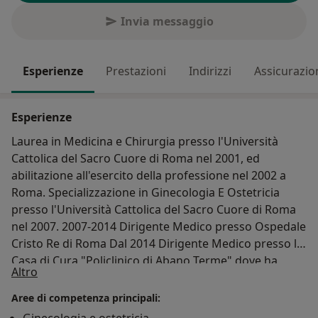
Invia messaggio
Esperienze
Prestazioni
Indirizzi
Assicurazio
Esperienze
Laurea in Medicina e Chirurgia presso l'Università
Cattolica del Sacro Cuore di Roma nel 2001, ed
abilitazione all'esercito della professione nel 2002 a
Roma. Specializzazione in Ginecologia E Ostetricia
presso l'Università Cattolica del Sacro Cuore di Roma
nel 2007. 2007-2014 Dirigente Medico presso Ospedale
Cristo Re di Roma Dal 2014 Dirigente Medico presso la
Casa di Cura "Policlinico di Abano Terme" dove ha
Su di me
Altro
svolto attività ostetrica, con particolare riferimento
all'accompagnamento alla nascita della gravidanza
Aree di competenza principali:
fisiologica e cura della patologia ostetrica ed