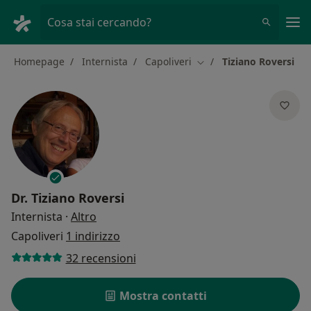
Men
Cosa stai cercando?
Homepage
Internista
Capoliveri
Tiziano Roversi
Cambia città
Dr.
Tiziano Roversi
sulle specializzazioni
Internista
·
Altro
Capoliveri
1 indirizzo
32 recensioni
Mostra contatti