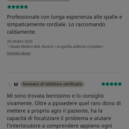
Professionale con lunga esperienza alle spalle e
simpaticamente cordiale. Lo raccomando
caldamente.
28 ottobre 2020
•
Studio Medico dott. Roversi
•
ecografia addome completo
•
secondo l'opinione dell'utente Monica Rossi Doria
Segnala abuso
M
Numero di telefono verificato
Mi sono trovata benissimo e lo consiglio
vivamente. Oltre a ppssedere quel raro dono di
mettere a proprio agio il paziente, ha la
capacità di focalizzare il problema e aiutare
l'interlocutore a comprendere appieno ogni