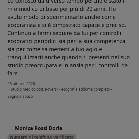
Lo conosco da diverso tempo perchè è stato il
mio medico di base per più di 20 anni. Ho
avuto modo di sperimentarlo anche come
ecografista e si è dimostrato capace e preciso.
Continuo a farmi seguire da lui per controlli
ecografici periodici sia per la sua competenza,
sia per come sa metterti a tuo agio e
tranquilizzarti anche quando ti presenti nel suo
studio preoccupata e in ansia per i controlli da
fare.
28 ottobre 2020
•
Studio Medico dott. Roversi
•
ecografia addome completo
•
secondo l'opinione dell'utente Luisa
Segnala abuso
Monica Rossi Doria
M
Numero di telefono verificato