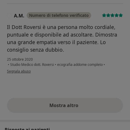
A.M.
Numero di telefono verificato
A
Il Dott Roversi è una persona molto cordiale,
puntuale e disponibile ad ascoltare. Dimostra
una grande empatia verso il paziente. Lo
consiglio senza dubbio.
25 ottobre 2020
•
Studio Medico dott. Roversi
•
ecografia addome completo
•
secondo l'opinione dell'utente A.M.
Segnala abuso
Mostra altro
opinioni di cui sopra
Risposte ai pazienti