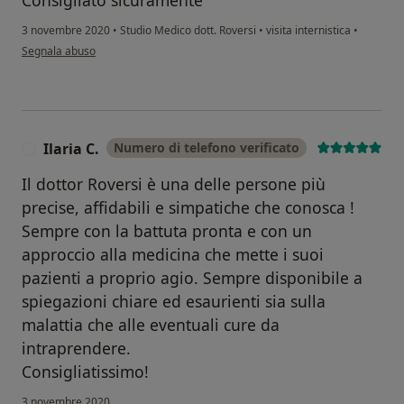
3 novembre 2020
•
Studio Medico dott. Roversi
•
visita internistica
•
secondo l'opinione dell'utente MRB
Segnala abuso
Ilaria C.
Numero di telefono verificato
I
Il dottor Roversi è una delle persone più
precise, affidabili e simpatiche che conosca !
Sempre con la battuta pronta e con un
approccio alla medicina che mette i suoi
pazienti a proprio agio. Sempre disponibile a
spiegazioni chiare ed esaurienti sia sulla
malattia che alle eventuali cure da
intraprendere.
Consigliatissimo!
3 novembre 2020