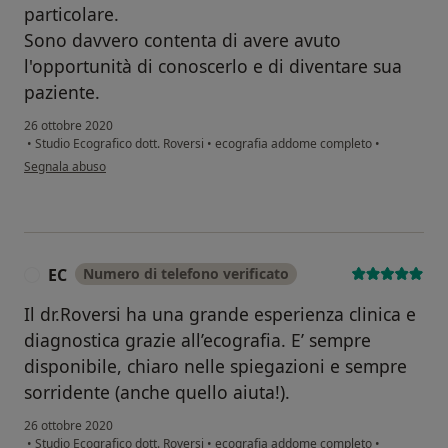
particolare.
Sono davvero contenta di avere avuto
l'opportunità di conoscerlo e di diventare sua
paziente.
26 ottobre 2020
•
Studio Ecografico dott. Roversi
•
ecografia addome completo
•
secondo l'opinione dell'utente M
Segnala abuso
EC
Numero di telefono verificato
E
Il dr.Roversi ha una grande esperienza clinica e
diagnostica grazie all’ecografia. E’ sempre
disponibile, chiaro nelle spiegazioni e sempre
sorridente (anche quello aiuta!).
26 ottobre 2020
•
Studio Ecografico dott. Roversi
•
ecografia addome completo
•