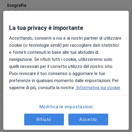
Ecografia
Da 70 €
Dettagli
La tua privacy è importante
Ecografia addome completo
Da 70 €
Dettagli
Accettando, consenti a noi e ai nostri partner di utilizzare
cookie (o tecnologie simili) per raccogliere dati statistici
Ecografia addome inferiore
e fornirti contenuti in base alle tue abitudini di
Da 70 €
Dettagli
navigazione. Se rifiuti tutti i cookie, utilizzeremo solo
quelli necessari per il corretto utilizzo del nostro sito.
Puoi revocare il tuo consenso o aggiornare le tue
Ecografia addome superiore
preferenze in qualsiasi momento dalle impostazioni. Per
Da 70 €
Dettagli
saperne di più, consulta la nostra
Informativa sui cookie
Ecografia addominale
Da 70 €
Dettagli
Modifica le impostazioni
+ 10 prestazioni
Rifiuto
Accetto