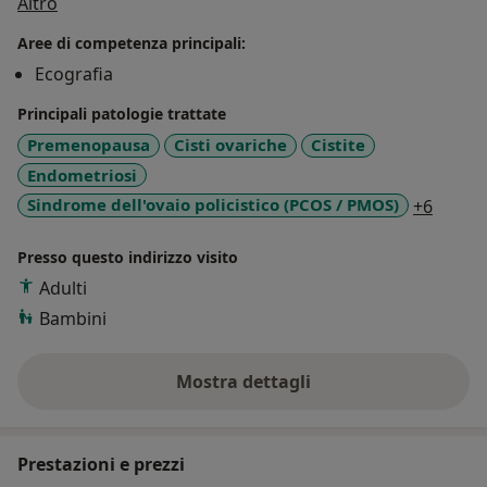
Su di me
mammella e tessuti superficiali. Esercito alternandomi
Altro
fra Bologna e l'Isola d'Elba.
Aree di competenza principali:
Questo non mi consente di accettare prenotazioni
Ecografia
online, ma occorre contattarmi direttamente per
accordi sull'appuntamento al 335-5930185
Principali patologie trattate
Premenopausa
Cisti ovariche
Cistite
Endometriosi
a11y_s
Sindrome dell'ovaio policistico (PCOS / PMOS)
+6
Presso questo indirizzo visito
Adulti
Bambini
Mostra dettagli
sull'esperienza
Prestazioni e prezzi