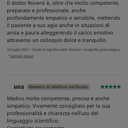
Il dottor Roversi è, oltre che molto competente,
preparato e professionale, anche
profondamente empatico e sensibile, mettendo
il paziente a suo agio anche in situazioni di
ansia e paura alleggerendo il carico emotivo
attraverso un colloquio dolce e tranquillo.
24 luglio 2021
•
Studio Ecografico dott. Roversi
•
ecografia ginecologica
secondo l'opinione dell'utente Chiara Grasso
•
Segnala abuso
MRB
Numero di telefono verificato
M
Medico molto competente, preciso e anche
simpatico. Vivamente consigliato per la sua
professionalità e chiarezza nell’uso del
linguaggio scientifico.
Consigliato sicuramente