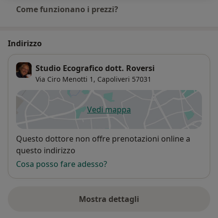
Come funzionano i prezzi?
Indirizzo
Studio Ecografico dott. Roversi
Via Ciro Menotti 1,
Capoliveri
57031
Vedi mappa
si apre in una nuova scheda
Disponibilità
Questo dottore non offre prenotazioni online a
questo indirizzo
Cosa posso fare adesso?
Mostra dettagli
sull'indirizzo