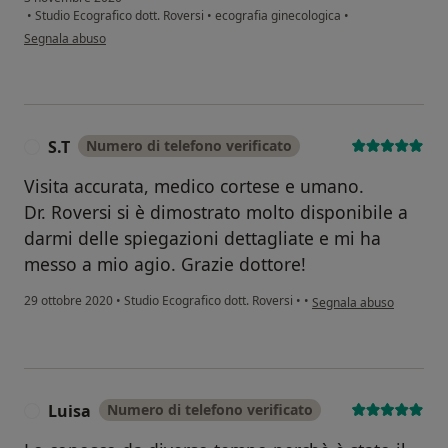
•
Studio Ecografico dott. Roversi
•
ecografia ginecologica
•
secondo l'opinione dell'utente Ilaria C.
Segnala abuso
S.T
Numero di telefono verificato
S
Visita accurata, medico cortese e umano.
Dr. Roversi si è dimostrato molto disponibile a
darmi delle spiegazioni dettagliate e mi ha
messo a mio agio. Grazie dottore!
secondo l'opinione dell'u
29 ottobre 2020
•
Studio Ecografico dott. Roversi
•
•
Segnala abuso
Luisa
Numero di telefono verificato
L