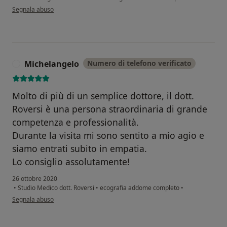
secondo l'opinione dell'utente EC
Segnala abuso
Michelangelo
Numero di telefono verificato
M
Molto di più di un semplice dottore, il dott.
Roversi è una persona straordinaria di grande
competenza e professionalità.
Durante la visita mi sono sentito a mio agio e
siamo entrati subito in empatia.
Lo consiglio assolutamente!
26 ottobre 2020
•
Studio Medico dott. Roversi
•
ecografia addome completo
•
secondo l'opinione dell'utente Michelangelo
Segnala abuso