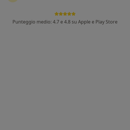
Punteggio medio: 4.7 e 4.8 su Apple e Play Store
Centro Medico e Pediatrico La Stella
Poliambulatorio
·
Altro
Endocrinologo, Logopedista, Psicologo
941 recensioni
Via Vero Varroni Aviere 12, Albano Laziale
•
Mappa
Centro Medico e Pediatrico La Stella
Visita pediatrica
70 €
Mostra tutte le prestazioni
Dr. Marco Ceretti
Dott.ssa Benedetta
Dott.ssa Milena
Abatini
Favara
Vedi tutti i dottori 9
Questo centro non ha nessun professionista con date disponibili