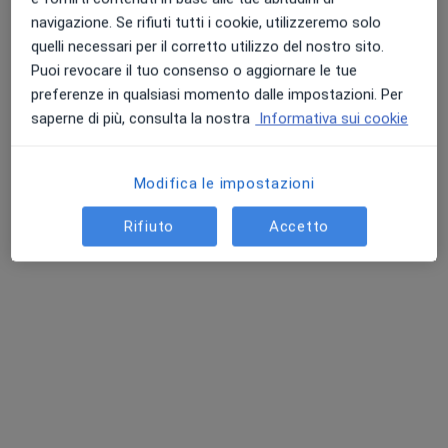
Studio Medico
navigazione. Se rifiuti tutti i cookie, utilizzeremo solo
·
Altro
Endocrinologo, Proctologo, Urologo
quelli necessari per il corretto utilizzo del nostro sito.
5206 recensioni
Puoi revocare il tuo consenso o aggiornare le tue
preferenze in qualsiasi momento dalle impostazioni. Per
Via Giuseppe Verdi, 6-12, Albano Laziale
•
Mappa
saperne di più, consulta la nostra
Informativa sui cookie
Albamedica
Ecografia tiroidea
60 €
Mostra tutte le prestazioni
Modifica le impostazioni
Rifiuto
Accetto
Dr. Armando Passeri
Dr. Stefano
Dr. Paolo Scarano
Petronzelli
Vedi tutti i dottori 42
Questo centro non ha nessun professionista con date disponibili
Mostra profilo