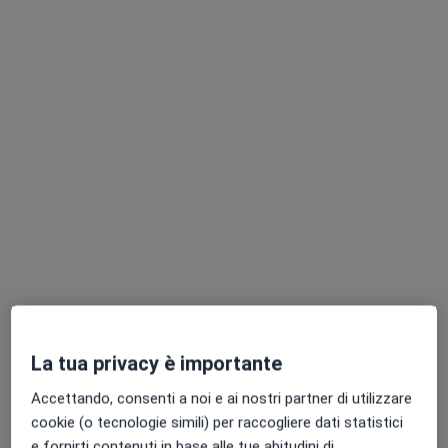
Dott. Fausto Glorioso
Dr. Riccardo
Dott.ssa Alice
Lombardi
Chiantini
Vedi tutti i dottori 10
Questo centro non ha nessun professionista con date disponibili
Mostra profilo
La tua privacy è importante
Accettando, consenti a noi e ai nostri partner di utilizzare
cookie (o tecnologie simili) per raccogliere dati statistici
Albamedica
e fornirti contenuti in base alle tue abitudini di