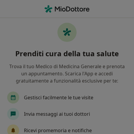
Men
Velletri, RM
Filters
• 1
Assicurazione
Map
Centri medici a Velletri
Prenditi cura della tua salute
In che modo ordiniamo i risultati
Trova il tuo Medico di Medicina Generale e prenota
un appuntamento. Scarica l'App e accedi
Che specializzazione stai cercando?
gratuitamente a funzionalità esclusive per te:
Ortopedico
Cardiologo
Nutrizionista
Gestisci facilmente le tue visite
Invia messaggi ai tuoi dottori
Ricevi promemoria e notifiche