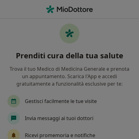
Men
Urologia • Provincia di Terni, TR
Filters
• 1
Assicurazione
Map
Centri specialistici di urologia a Terni
Prenditi cura della tua salute
In che modo ordiniamo i risultati
Trova il tuo Medico di Medicina Generale e prenota
un appuntamento. Scarica l'App e accedi
gratuitamente a funzionalità esclusive per te:
Gestisci facilmente le tue visite
Invia messaggi ai tuoi dottori
Centro Medico Santa Rosa
Centro Medico
Ricevi promemoria e notifiche
·
Altro
Urologo, Endocrinologo, Dentista