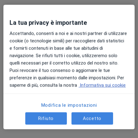
Dr. Andrea Boni
Urologo
La tua privacy è importante
Questo centro non ha nessun professionista con date disponibili
Accettando, consenti a noi e ai nostri partner di utilizzare
Mostra profilo
cookie (o tecnologie simili) per raccogliere dati statistici
e fornirti contenuti in base alle tue abitudini di
navigazione. Se rifiuti tutti i cookie, utilizzeremo solo
quelli necessari per il corretto utilizzo del nostro sito.
Puoi revocare il tuo consenso o aggiornare le tue
preferenze in qualsiasi momento dalle impostazioni. Per
saperne di più, consulta la nostra
Informativa sui cookie
Modifica le impostazioni
Bios Terni
Centro Medico
Rifiuto
Accetto
·
Altro
Urologo, Endocrinologo, Logopedista
4102 recensioni