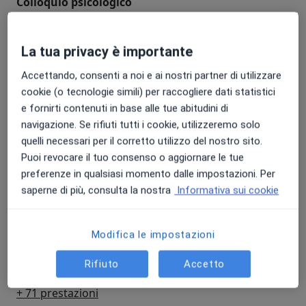
Colloquio psicologico
colloquio psicologico
Da 55 €
Dettagli
La tua privacy è importante
Prenota
Accettando, consenti a noi e ai nostri partner di utilizzare
cookie (o tecnologie simili) per raccogliere dati statistici
Prima Visita
e fornirti contenuti in base alle tue abitudini di
Prima Visita
100 €
Dettagli
navigazione. Se rifiuti tutti i cookie, utilizzeremo solo
quelli necessari per il corretto utilizzo del nostro sito.
Prenota
Puoi revocare il tuo consenso o aggiornare le tue
preferenze in qualsiasi momento dalle impostazioni. Per
saperne di più, consulta la nostra
Informativa sui cookie
Elettrocardiogramma
elettrocardiogramma
50 €
Dettagli
Modifica le impostazioni
Prenota
Rifiuto
Accetto
+ 71 prestazioni