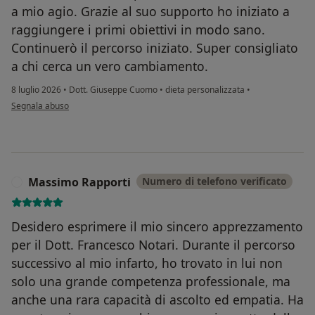
a mio agio. Grazie al suo supporto ho iniziato a
raggiungere i primi obiettivi in modo sano.
Continuerò il percorso iniziato. Super consigliato
a chi cerca un vero cambiamento.
8 luglio 2026
•
Dott. Giuseppe Cuomo
•
dieta personalizzata
•
secondo l'opinione dell'utente Sara
Segnala abuso
Massimo Rapporti
Numero di telefono verificato
M
Desidero esprimere il mio sincero apprezzamento
per il Dott. Francesco Notari. Durante il percorso
successivo al mio infarto, ho trovato in lui non
solo una grande competenza professionale, ma
anche una rara capacità di ascolto ed empatia. Ha