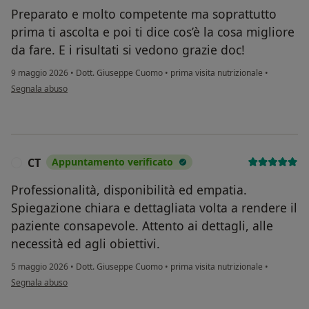
Preparato e molto competente ma soprattutto
prima ti ascolta e poi ti dice cos’è la cosa migliore
da fare. E i risultati si vedono grazie doc!
9 maggio 2026
•
Dott. Giuseppe Cuomo
•
prima visita nutrizionale
•
secondo l'opinione dell'utente Federico
Segnala abuso
CT
Appuntamento verificato
C
Professionalità, disponibilità ed empatia.
Spiegazione chiara e dettagliata volta a rendere il
paziente consapevole. Attento ai dettagli, alle
necessità ed agli obiettivi.
5 maggio 2026
•
Dott. Giuseppe Cuomo
•
prima visita nutrizionale
•
secondo l'opinione dell'utente CT
Segnala abuso