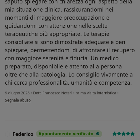
saputo spiegare con chiarezza ogni aspetto della
mia situazione clinica, rassicurandomi nei
momenti di maggiore preoccupazione e
guidandomi con attenzione nelle scelte
terapeutiche più appropriate. Le terapie
consigliate si sono dimostrate adeguate e ben
spiegate, permettendomi di affrontare il recupero
con maggiore serenità e fiducia. Un medico
preparato, disponibile e attento alla persona
oltre che alla patologia. Lo consiglio vivamente a
chi cerca professionalità, umanità e competenza.
9 giugno 2026
•
Dott. Francesco Notari
•
prima visita internistica
•
secondo l'opinione dell'utente Massimo Rapporti
Segnala abuso
Federico
Appuntamento verificato
F