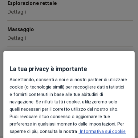
Esplorazione rettale
esplorazione rettale
Dettagli
Massaggio
massaggio
Dettagli
Riabilitazione
riabilitazione
Dettagli
La tua privacy è importante
Accettando, consenti a noi e ai nostri partner di utilizzare
Visita proctologica
cookie (o tecnologie simili) per raccogliere dati statistici
visita proctologica
Da 130 €
Dettagli
e fornirti contenuti in base alle tue abitudini di
navigazione. Se rifiuti tutti i cookie, utilizzeremo solo
+ 24 prestazioni
quelli necessari per il corretto utilizzo del nostro sito.
Puoi revocare il tuo consenso o aggiornare le tue
preferenze in qualsiasi momento dalle impostazioni. Per
Come funzionano i prezzi?
saperne di più, consulta la nostra
Informativa sui cookie