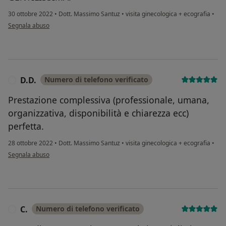
30 ottobre 2022
•
Dott. Massimo Santuz
•
visita ginecologica + ecografia
•
secondo l'opinione dell'utente Adriana B.
Segnala abuso
D.D.
Numero di telefono verificato
D
Prestazione complessiva (professionale, umana,
organizzativa, disponibilità e chiarezza ecc)
perfetta.
28 ottobre 2022
•
Dott. Massimo Santuz
•
visita ginecologica + ecografia
•
secondo l'opinione dell'utente D.D.
Segnala abuso
C.
Numero di telefono verificato
C