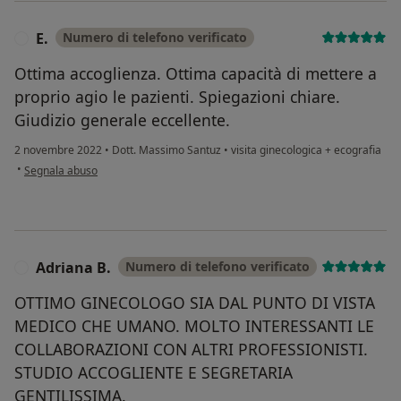
E.
Numero di telefono verificato
E
Ottima accoglienza. Ottima capacità di mettere a
proprio agio le pazienti. Spiegazioni chiare.
Giudizio generale eccellente.
2 novembre 2022
•
Dott. Massimo Santuz
•
visita ginecologica + ecografia
secondo l'opinione dell'utente E.
•
Segnala abuso
Adriana B.
Numero di telefono verificato
A
OTTIMO GINECOLOGO SIA DAL PUNTO DI VISTA
MEDICO CHE UMANO. MOLTO INTERESSANTI LE
COLLABORAZIONI CON ALTRI PROFESSIONISTI.
STUDIO ACCOGLIENTE E SEGRETARIA
GENTILISSIMA.