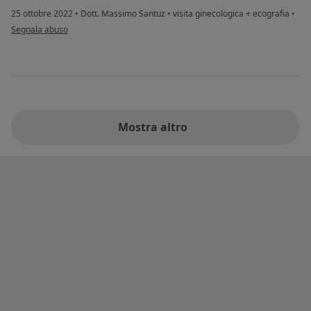
25 ottobre 2022
•
Dott. Massimo Santuz
•
visita ginecologica + ecografia
•
secondo l'opinione dell'utente F.P.
Segnala abuso
Mostra altro