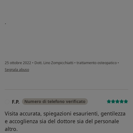
.
25 ottobre 2022
•
Dott. Lino Zompicchiatti
•
trattamento osteopatico
•
secondo l'opinione dell'utente M.V
Segnala abuso
F.P.
Numero di telefono verificato
F
Visita accurata, spiegazioni esaurienti, gentilezza
e accoglienza sia del dottore sia del personale
altro.