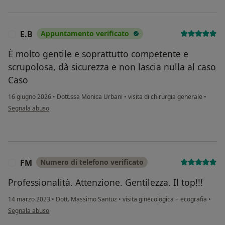
E.B
Appuntamento verificato
E
È molto gentile e soprattutto competente e
scrupolosa, dà sicurezza e non lascia nulla al caso
Caso
16 giugno 2026
•
Dott.ssa Monica Urbani
•
visita di chirurgia generale
•
secondo l'opinione dell'utente E.B
Segnala abuso
FM
Numero di telefono verificato
F
Professionalità. Attenzione. Gentilezza. Il top!!!
14 marzo 2023
•
Dott. Massimo Santuz
•
visita ginecologica + ecografia
•
secondo l'opinione dell'utente FM
Segnala abuso