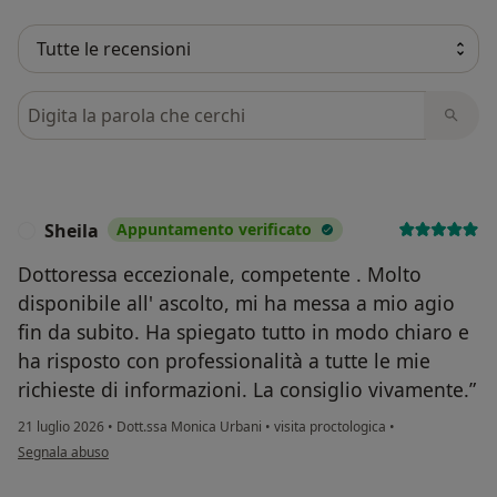
Cerca nelle recensioni
Sheila
Appuntamento verificato
S
Dottoressa eccezionale, competente . Molto
disponibile all' ascolto, mi ha messa a mio agio
fin da subito. Ha spiegato tutto in modo chiaro e
ha risposto con professionalità a tutte le mie
richieste di informazioni. La consiglio vivamente.”
21 luglio 2026
•
Dott.ssa Monica Urbani
•
visita proctologica
•
secondo l'opinione dell'utente Sheila
Segnala abuso