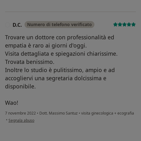
D.C.
Numero di telefono verificato
D
Trovare un dottore con professionalità ed
empatia è raro ai giorni d'oggi.
Visita dettagliata e spiegazioni chiarissime.
Trovata benissimo.
Inoltre lo studio è pulitissimo, ampio e ad
accogliervi una segretaria dolcissima e
disponibile.
Wao!
7 novembre 2022
•
Dott. Massimo Santuz
•
visita ginecologica + ecografia
secondo l'opinione dell'utente D.C.
•
Segnala abuso