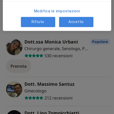
Il nostro team
Modifica le impostazioni
Tutte
Rifiuto
Accetto
Dott.ssa Monica Urbani
Popolare
Chirurgo generale, Senologo, Proctologo
530 recensioni
Prenota
Dott. Massimo Santuz
Ginecologo
212 recensioni
Dott. Lino Zompicchiatti