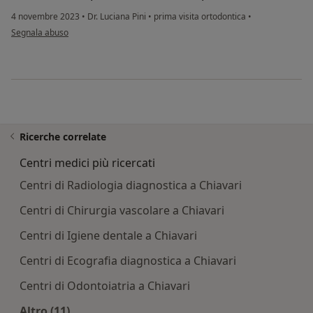
4 novembre 2023
•
Dr. Luciana Pini
•
prima visita ortodontica
•
secondo l'opinione dell'utente G.B.
Segnala abuso
Ricerche correlate
Centri medici più ricercati
Centri di Radiologia diagnostica a Chiavari
Centri di Chirurgia vascolare a Chiavari
Centri di Igiene dentale a Chiavari
Centri di Ecografia diagnostica a Chiavari
Centri di Odontoiatria a Chiavari
Altro (11)