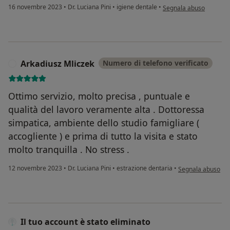
secondo l'opinione dell
16 novembre 2023
•
Dr. Luciana Pini
•
igiene dentale
•
Segnala abuso
Arkadiusz Mliczek
Numero di telefono verificato
A
Ottimo servizio, molto precisa , puntuale e
qualità del lavoro veramente alta . Dottoressa
simpatica, ambiente dello studio famigliare (
accogliente ) e prima di tutto la visita e stato
molto tranquilla . No stress .
secondo l'opinione
12 novembre 2023
•
Dr. Luciana Pini
•
estrazione dentaria
•
Segnala abuso
Il tuo account è stato eliminato