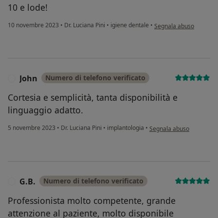
10 e lode!
secondo l'opinione dell'
10 novembre 2023
•
Dr. Luciana Pini
•
igiene dentale
•
Segnala abuso
John
Numero di telefono verificato
J
Cortesia e semplicità, tanta disponibilità e
linguaggio adatto.
secondo l'opinione dell'u
5 novembre 2023
•
Dr. Luciana Pini
•
implantologia
•
Segnala abuso
G.B.
Numero di telefono verificato
G
Professionista molto competente, grande
attenzione al paziente, molto disponibile