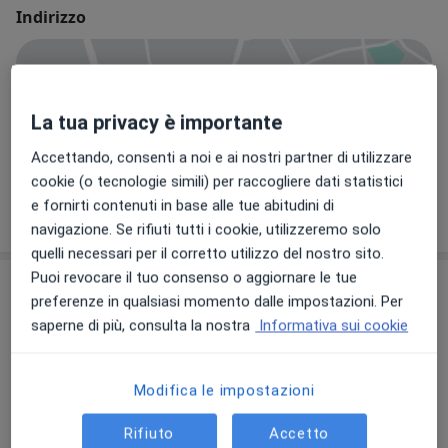
Indirizzo
Vedi mappa
La tua privacy è importante
Accettando, consenti a noi e ai nostri partner di utilizzare
cookie (o tecnologie simili) per raccogliere dati statistici
Studio Dentistico Pini
e fornirti contenuti in base alle tue abitudini di
Via Martiri della liberazione, 57, Chiavari 16043
navigazione. Se rifiuti tutti i cookie, utilizzeremo solo
quelli necessari per il corretto utilizzo del nostro sito.
Puoi revocare il tuo consenso o aggiornare le tue
Recensioni sui dottori (10)
preferenze in qualsiasi momento dalle impostazioni. Per
saperne di più, consulta la nostra
Informativa sui cookie
10 recensioni
Modifica le impostazioni
Tutte le recensioni contano e non
Rifiuto
Accetto
possono essere rimosse o modificate