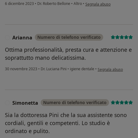
secondo l'opinione dell'utente 
6 dicembre 2023
•
Dr. Roberto Bellone
•
Altro
•
Segnala abuso
Arianna
Numero di telefono verificato
A
Ottima professionalità, presta cura e attenzione e
soprattutto mano delicatissima.
secondo l'opinione dell
30 novembre 2023
•
Dr. Luciana Pini
•
igiene dentale
•
Segnala abuso
Simonetta
Numero di telefono verificato
S
Sia la dottoressa Pini che la sua assistente sono
cordiali, gentili e competenti. Lo studio è
ordinato e pulito.