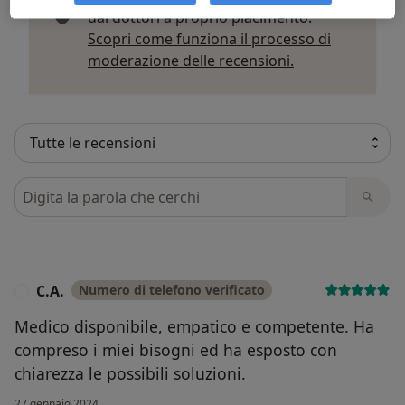
dai dottori a proprio piacimento.
Scopri come funziona il processo di
Per saperne di p
moderazione delle recensioni.
Cerca nelle recensioni
C.A.
Numero di telefono verificato
C
Medico disponibile, empatico e competente. Ha
compreso i miei bisogni ed ha esposto con
chiarezza le possibili soluzioni.
27 gennaio 2024