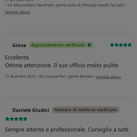
•
Dr. Massimiliano Manfredi
•
prima visita di chirurgia maxillo facciale
•
secondo l'opinione dell'utente C.A.
Segnala abuso
Giova
Appuntamento verificato
G
Eccelente.
Ottima attenzione. Il suo ufficio molto pulito
secondo l'opinione dell'
12 dicembre 2023
•
Dr. Luciana Pini
•
igiene dentale
•
Segnala abuso
Daniele Giudici
Numero di telefono verificato
D
Sempre attento e professionale. Consiglio a tutti.