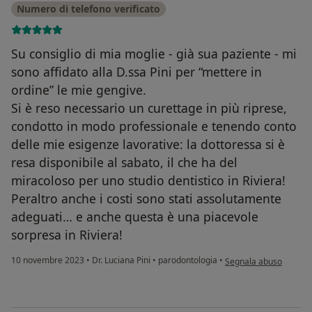
Numero di telefono verificato
Su consiglio di mia moglie - già sua paziente - mi
sono affidato alla D.ssa Pini per “mettere in
ordine” le mie gengive.
Si è reso necessario un curettage in più riprese,
condotto in modo professionale e tenendo conto
delle mie esigenze lavorative: la dottoressa si è
resa disponibile al sabato, il che ha del
miracoloso per uno studio dentistico in Riviera!
Peraltro anche i costi sono stati assolutamente
adeguati… e anche questa è una piacevole
sorpresa in Riviera!
secondo l'opinione dell
10 novembre 2023
•
Dr. Luciana Pini
•
parodontologia
•
Segnala abuso