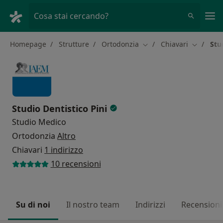
Men
Cosa stai cercando?
Homepage
Strutture
Ortodonzia
Chiavari
Stu
Cambia città
Cambia ci
Studio Dentistico Pini
Studio Medico
Ortodonzia
Altro
Chiavari
1 indirizzo
10 recensioni
Su di noi
Il nostro team
Indirizzi
Recensioni