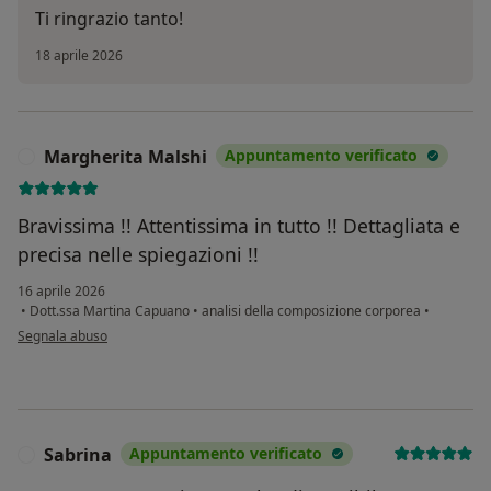
Ti ringrazio tanto!
18 aprile 2026
Margherita Malshi
Appuntamento verificato
M
Bravissima !! Attentissima in tutto !! Dettagliata e
precisa nelle spiegazioni !!
16 aprile 2026
•
Dott.ssa Martina Capuano
•
analisi della composizione corporea
•
secondo l'opinione dell'utente Margherita Malshi
Segnala abuso
Sabrina
Appuntamento verificato
S