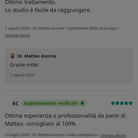
Ottimo trattamento.
Lo studio è facile da raggiungere.
3 agosto 2026
•
Dr. Matteo Ascone
•
trattamento della cervicalgia
•
secondo l'opinione dell'utente R.S.
Segnala abuso
Dr. Matteo Ascone
Grazie mille!
3 agosto 2026
RC
Appuntamento verificato
R
Ottima esperienza e professionalità da parte di
Matteo, consigliato al 100%
secondo l'opinione del
23 luglio 2026
•
Dr. Matteo Ascone
•
visita osteopatica
•
Segnala abuso