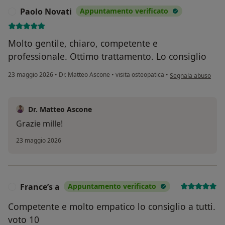
Paolo Novati
Appuntamento verificato
P
Molto gentile, chiaro, competente e
professionale. Ottimo trattamento. Lo consiglio
secondo l'opinione d
23 maggio 2026
•
Dr. Matteo Ascone
•
visita osteopatica
•
Segnala abuso
Dr. Matteo Ascone
Grazie mille!
23 maggio 2026
France’s a
Appuntamento verificato
F
Competente e molto empatico lo consiglio a tutti.
voto 10