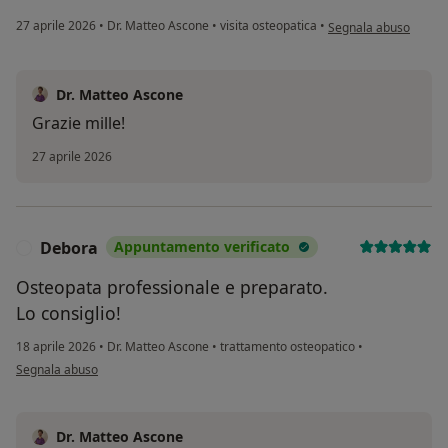
secondo l'opinione del
27 aprile 2026
•
Dr. Matteo Ascone
•
visita osteopatica
•
Segnala abuso
Dr. Matteo Ascone
Grazie mille!
27 aprile 2026
Debora
Appuntamento verificato
D
Osteopata professionale e preparato.
Lo consiglio!
18 aprile 2026
•
Dr. Matteo Ascone
•
trattamento osteopatico
•
secondo l'opinione dell'utente Debora
Segnala abuso
Dr. Matteo Ascone