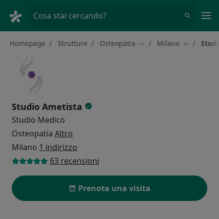
Men
Cosa stai cercando?
Homepage
Strutture
Osteopatia
Milano
Stud
Cambia città
Cambia cit
Studio Ametista
Studio Medico
Osteopatia
Altro
Milano
1 indirizzo
63 recensioni
Prenota una visita