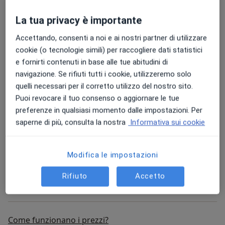
Prenota
La tua privacy è importante
Accettando, consenti a noi e ai nostri partner di utilizzare
Psicoterapia
cookie (o tecnologie simili) per raccogliere dati statistici
psicoterapia
84 € - 85 €
Dettagli
e fornirti contenuti in base alle tue abitudini di
navigazione. Se rifiuti tutti i cookie, utilizzeremo solo
Prenota
quelli necessari per il corretto utilizzo del nostro sito.
Puoi revocare il tuo consenso o aggiornare le tue
preferenze in qualsiasi momento dalle impostazioni. Per
Colloquio psicologico
saperne di più, consulta la nostra
Informativa sui cookie
colloquio psicologico
90 €
Dettagli
Prenota
Modifica le impostazioni
Rifiuto
Accetto
+ 51 prestazioni
Come funzionano i prezzi?