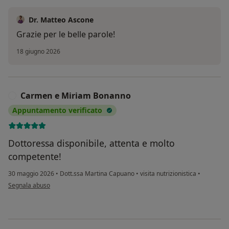
Dr. Matteo Ascone
Grazie per le belle parole!
18 giugno 2026
Carmen e Miriam Bonanno
C
Appuntamento verificato
Dottoressa disponibile, attenta e molto
competente!
30 maggio 2026
•
Dott.ssa Martina Capuano
•
visita nutrizionistica
•
secondo l'opinione dell'utente Carmen e Miriam Bonanno
Segnala abuso