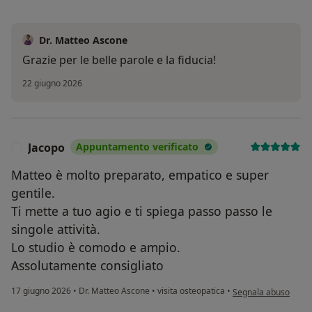
Dr. Matteo Ascone
Grazie per le belle parole e la fiducia!
22 giugno 2026
Jacopo
Appuntamento verificato
J
Matteo è molto preparato, empatico e super
gentile.
Ti mette a tuo agio e ti spiega passo passo le
singole attività.
Lo studio è comodo e ampio.
Assolutamente consigliato
secondo l'opinione d
17 giugno 2026
•
Dr. Matteo Ascone
•
visita osteopatica
•
Segnala abuso