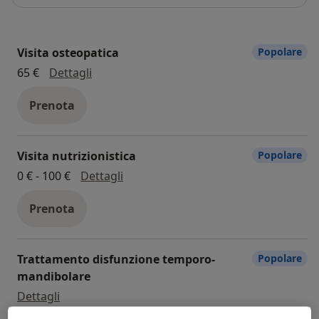
Visita osteopatica
Popolare
visita osteopatica
65 €
Dettagli
Prenota
Visita nutrizionistica
Popolare
visita nutrizionistica
0 € - 100 €
Dettagli
Prenota
Trattamento disfunzione temporo-
Popolare
mandibolare
Trattamento disfunzione temporo-mandibolare
Dettagli