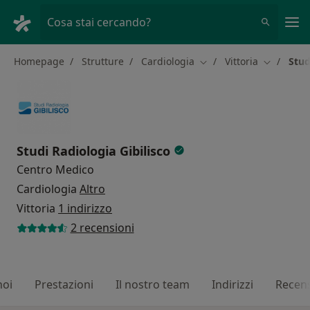
Men
Cosa stai cercando?
Homepage
Strutture
Cardiologia
Vittoria
Stud
Cambia città
Cambia ci
Studi Radiologia Gibilisco
Centro Medico
Cardiologia
Altro
Vittoria
1 indirizzo
2 recensioni
noi
Prestazioni
Il nostro team
Indirizzi
Recens