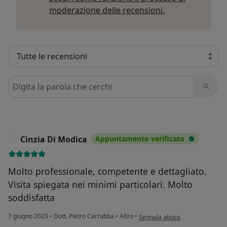
Per saperne di p
moderazione delle recensioni.
Cerca nelle recensioni
Cinzia Di Modica
Appuntamento verificato
C
Molto professionale, competente e dettagliato.
Visita spiegata nei minimi particolari. Molto
soddisfatta
secondo l'opinione dell'utente 
7 giugno 2023
•
Dott. Pietro Carrubba
•
Altro
•
Segnala abuso