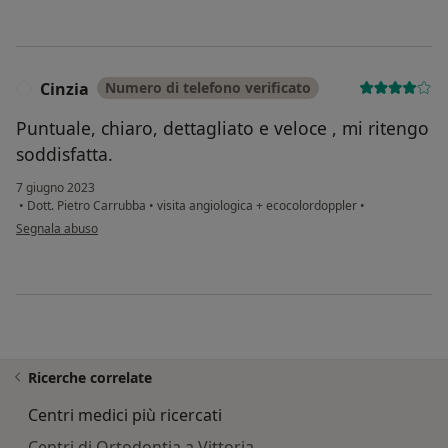
Cinzia
Numero di telefono verificato
C
Puntuale, chiaro, dettagliato e veloce , mi ritengo
soddisfatta.
7 giugno 2023
•
Dott. Pietro Carrubba
•
visita angiologica + ecocolordoppler
•
secondo l'opinione dell'utente Cinzia
Segnala abuso
Ricerche correlate
Centri medici più ricercati
Centri di Ortodontia a Vittoria