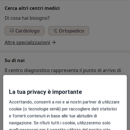
Cerca altri centri medici
Di cosa hai bisogno?
Cardiologo
Ortopedico
Altre specializzazioni
Su di noi
Il centro diagnostico rappresenta il punto di arrivo di
un percorso professionale iniziato nel 2005, dalla
prenotazione alla consegna dell'esame, rappresenta lo
stato dell'arte nello specifico settore della diagnostica
La tua privacy è importante
per immagini, sia per il livello di specializzazione di
Accettando, consenti a noi e ai nostri partner di utilizzare
tutti gli operatori coinvolti, sia per la modernità delle
cookie (o tecnologie simili) per raccogliere dati statistici
apparecchiature utilizzate.
e fornirti contenuti in base alle tue abitudini di
Chi siamo
Altro
navigazione. Se rifiuti tutti i cookie, utilizzeremo solo
quelli necessari per il corretto utilizzo del nostro sito.