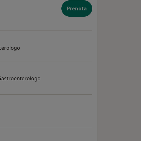
Prenota
nterologo
 Gastroenterologo