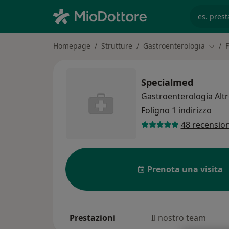
es. prest
Homepage
Strutture
Gastroenterologia
F
Cambi
Specialmed
Gastroenterologia
Alt
Foligno
1 indirizzo
48 recension
Prenota una visita
Prestazioni
Il nostro team