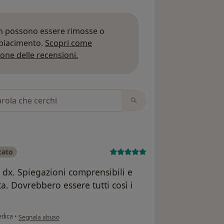
on possono essere rimosse o
 piacimento.
Scopri come
Per saperne di più sulle opinioni
one delle recensioni.
 recensioni
cato
o dx. Spiegazioni comprensibili e
ta. Dovrebbero essere tutti così i
secondo l'opinione dell'utente Vania Batori
edica
•
Segnala abuso