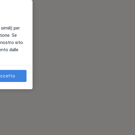
simili) per
azione. Se
l nostro sito.
ento dalle
ccetto