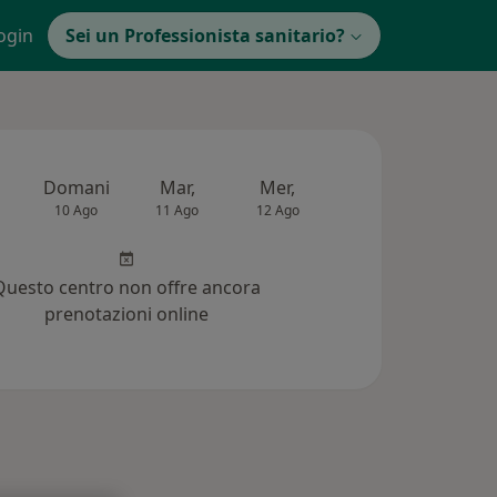
ogin
Sei un Professionista sanitario?
Domani
Mar,
Mer,
Gio,
Ven
10 Ago
11 Ago
12 Ago
13 Ago
14 Ag
Questo centro non offre ancora
prenotazioni online