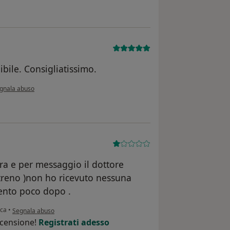
bile. Consigliatissimo.
condo l'opinione dell'utente A.S
gnala abuso
ra e per messaggio il dottore
 treno )non ho ricevuto nessuna
ento poco dopo .
secondo l'opinione dell'utente Ms
ica
•
Segnala abuso
ecensione!
Registrati adesso