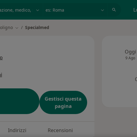
azione, medico, struttura
es: Roma
L
oligno
Specialmed
a città
Cambia città
Oggi
ro
9 Ago
i
Gestisci questa
pagina
Indirizzi
Recensioni