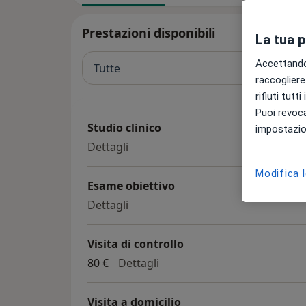
Prestazioni disponibili
La tua 
Accettando,
Tutte
raccogliere 
rifiuti tutt
Puoi revoca
Studio clinico
impostazion
Studio clinico
Dettagli
Modifica 
Esame obiettivo
Esame obiettivo
Dettagli
Visita di controllo
Visita di controllo
80 €
Dettagli
Visita a domicilio