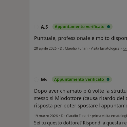
A.S
Appuntamento verificato
A
Puntuale, professionale e molto disponi
se
28 aprile 2026
•
Dr. Claudio Funari
•
Visita Ematologica
•
Se
Ms
Appuntamento verificato
M
Dopo aver chiamato più volte la struttu
stesso si Miodottore (causa ritardo del
risposta per poter spostare l’appuntam
19 marzo 2026
•
Dr. Claudio Funari
•
prima visita ematolog
Sei tu questo dottore? Rispondi a questa r