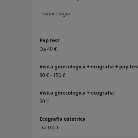
una serie di consulenze ambulatoriali su var
staff medico all’avanguardia.
Ginecologia
Pap test
Da 40 €
Visita ginecologica + ecografia + pap tes
80 € - 150 €
Visita ginecologica + ecografia
50 €
Ecografia ostetrica
Da 100 €