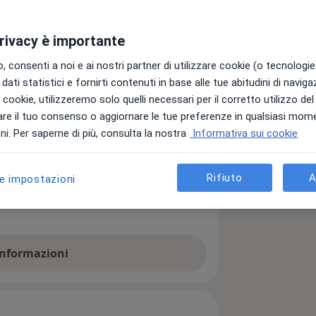
ardiologo
Urologo
privacy è importante
Altre specializzazioni
 consenti a noi e ai nostri partner di utilizzare cookie (o tecnologie 
dati statistici e fornirti contenuti in base alle tue abitudini di navig
i i cookie, utilizzeremo solo quelli necessari per il corretto utilizzo de
re il tuo consenso o aggiornare le tue preferenze in qualsiasi mom
ro convenzionato con il servizio
i. Per saperne di più, consulta la nostra
Informativa sui cookie
amenti dialitici in regime
 negli anni abbiamo aggiunto
Rifiuto
A
le impostazioni
azienti che usufruiscono della dialisi.
e e dell’azienda in genere tanto da
 Trapani ad avere la Certificazione di
01/2015, organismo di certificazione
 informazioni
li standard previsti dalla legge 231
bbiamo inoltre avviato una espansione
bulatorio specialistico, offrendo oggi