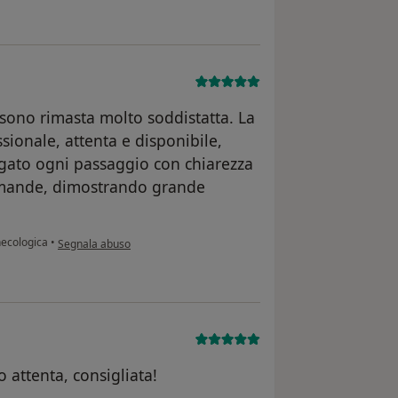
 sono rimasta molto soddistatta. La
ionale, attenta e disponibile,
gato ogni passaggio con chiarezza
domande, dimostrando grande
secondo l'opinione dell'utente R.
necologica
•
Segnala abuso
o attenta, consigliata!