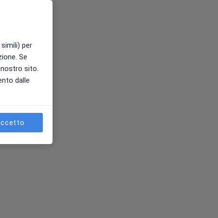
simili) per
azione. Se
l nostro sito.
ento dalle
ccetto