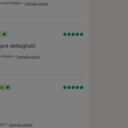
secondo l'opinione dell'utente Sophia K
a morfologica
•
Segnala abuso
o
pre dettagliati!
secondo l'opinione dell'utente Campo Giusy
ecologica
•
Segnala abuso
to
secondo l'opinione dell'utente Rappa Daniela
gico
•
Segnala abuso