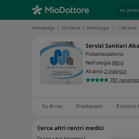
es. prest
Homepage
Strutture
Nefrologia
Alcamo
Cambia città
Servizi Sanitari Al
Poliambulatorio
Nefrologia
Altro
Alcamo
2 indirizzi
781 recensio
Su di noi
Prestazioni
Il nostro
Cerca altri centri medici
Di cosa hai bisogno?