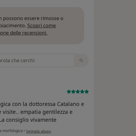
on possono essere rimosse o
 piacimento.
Scopri come
Per saperne di più sulle opinioni
one delle recensioni.
 recensioni
ogica con la dottoressa Catalano e
 visite.. empatia gentilezza e
 La consiglio vivamente
secondo l'opinione dell'utente C.M
a morfologica
•
Segnala abuso