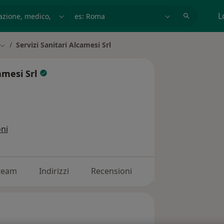
azione, medico, struttura
es: Roma
L
Servizi Sanitari Alcamesi Srl
Cambia città
camesi Srl
ni
 team
Indirizzi
Recensioni