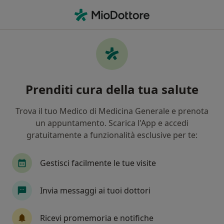
Men
Radiologia Diagnostica • Melegnano, MI
Filters
• 1
Assicurazione
Map
Centri specialistici di radiologia diagnostica
Prenditi cura della tua salute
a Melegnano
In che modo ordiniamo i risultati
Trova il tuo Medico di Medicina Generale e prenota
un appuntamento. Scarica l'App e accedi
gratuitamente a funzionalità esclusive per te:
Gestisci facilmente le tue visite
Invia messaggi ai tuoi dottori
CSR - CENTRO SPECIALISTICO
Ricevi promemoria e notifiche
RIABILITATIVO