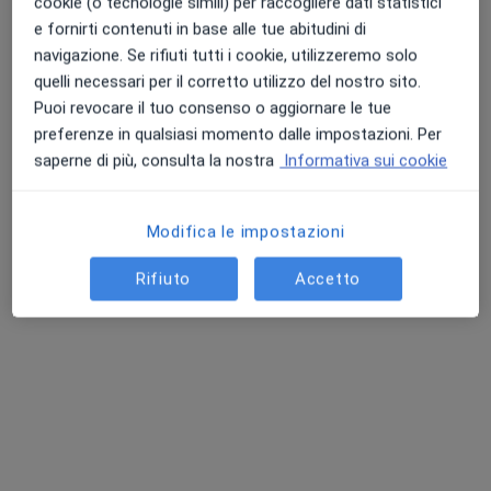
cookie (o tecnologie simili) per raccogliere dati statistici
·
Altro
Radiologo diagnostico, Endocrinologo, Proctologo
e fornirti contenuti in base alle tue abitudini di
724 recensioni
navigazione. Se rifiuti tutti i cookie, utilizzeremo solo
quelli necessari per il corretto utilizzo del nostro sito.
Indirizzo 1
Indirizzo 2
Puoi revocare il tuo consenso o aggiornare le tue
preferenze in qualsiasi momento dalle impostazioni. Per
saperne di più, consulta la nostra
Informativa sui cookie
Via Bruxelles 10, San Donato Milanese
•
Mappa
Sandonato Medica
Questo centro non ha nessun professionista con date disponibili
Modifica le impostazioni
Mostra profilo
Rifiuto
Accetto