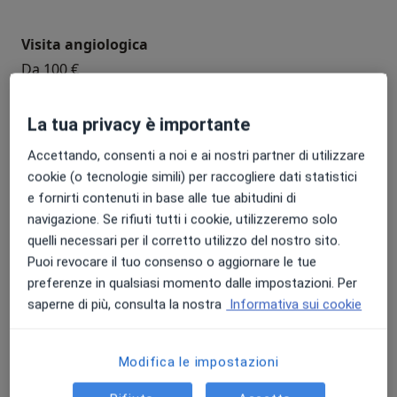
Visita angiologica
Da 100 €
Ecografia vene degli arti inferiori
La tua privacy è importante
Da 100 €
Accettando, consenti a noi e ai nostri partner di utilizzare
cookie (o tecnologie simili) per raccogliere dati statistici
Ecografia dell'arteria carotidea
e fornirti contenuti in base alle tue abitudini di
Da 100 €
navigazione. Se rifiuti tutti i cookie, utilizzeremo solo
quelli necessari per il corretto utilizzo del nostro sito.
Puoi revocare il tuo consenso o aggiornare le tue
Ecocolordoppler arterioso
preferenze in qualsiasi momento dalle impostazioni. Per
Da 100 €
saperne di più, consulta la nostra
Informativa sui cookie
Ecocolordoppler venoso arti inferiori
Modifica le impostazioni
Da 100 €