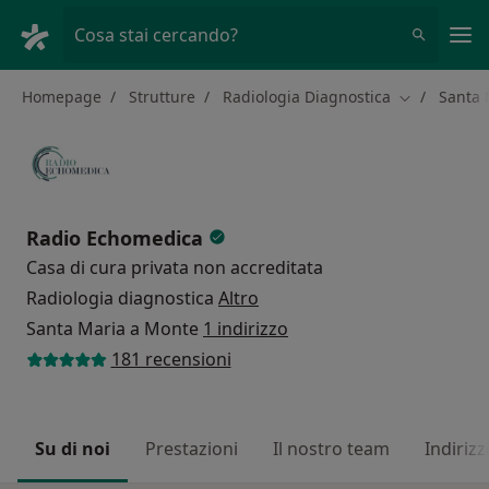
Men
Cosa stai cercando?
Homepage
Strutture
Radiologia Diagnostica
Santa 
Cambia città
Radio Echomedica
Casa di cura privata non accreditata
Radiologia diagnostica
Altro
Santa Maria a Monte
1 indirizzo
181 recensioni
Su di noi
Prestazioni
Il nostro team
Indirizz