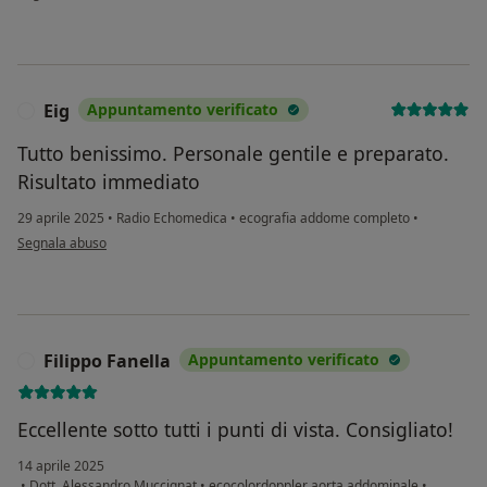
Eig
Appuntamento verificato
E
Tutto benissimo. Personale gentile e preparato.
Risultato immediato
29 aprile 2025
•
Radio Echomedica
•
ecografia addome completo
•
secondo l'opinione dell'utente Eig
Segnala abuso
Filippo Fanella
Appuntamento verificato
F
Eccellente sotto tutti i punti di vista. Consigliato!
14 aprile 2025
•
Dott. Alessandro Muccignat
•
ecocolordoppler aorta addominale
•