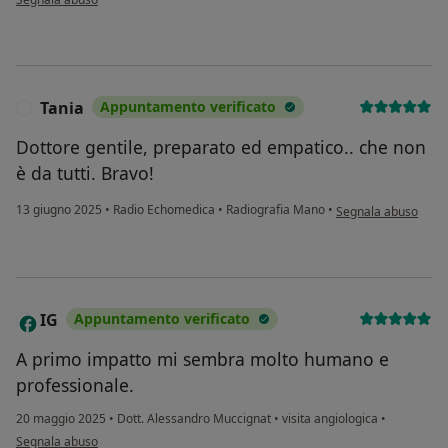
Tania
Appuntamento verificato
T
Dottore gentile, preparato ed empatico.. che non
è da tutti. Bravo!
secondo l'opinione d
13 giugno 2025
•
Radio Echomedica
•
Radiografia Mano
•
Segnala abuso
IG
Appuntamento verificato
I
A primo impatto mi sembra molto humano e
professionale.
20 maggio 2025
•
Dott. Alessandro Muccignat
•
visita angiologica
•
secondo l'opinione dell'utente IG
Segnala abuso