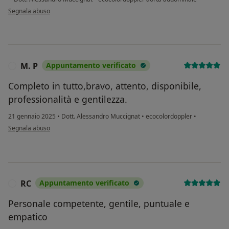
secondo l'opinione dell'utente Filippo Fanella
Segnala abuso
M. P
Appuntamento verificato
M
Completo in tutto,bravo, attento, disponibile,
professionalità e gentilezza.
21 gennaio 2025
•
Dott. Alessandro Muccignat
•
ecocolordoppler
•
secondo l'opinione dell'utente M. P
Segnala abuso
RC
Appuntamento verificato
R
Personale competente, gentile, puntuale e
empatico