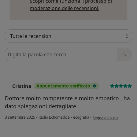
Scopri come funziona il processo di
Per saperne di p
moderazione delle recensioni.
Cerca nelle recensioni
Cristina
Appuntamento verificato
C
Dottore molto competente e molto empatico , ha
dato spiegazioni dettagliate
secondo l'opinione dell'ut
3 settembre 2025
•
Radio Echomedica
•
ecografia
•
Segnala abuso