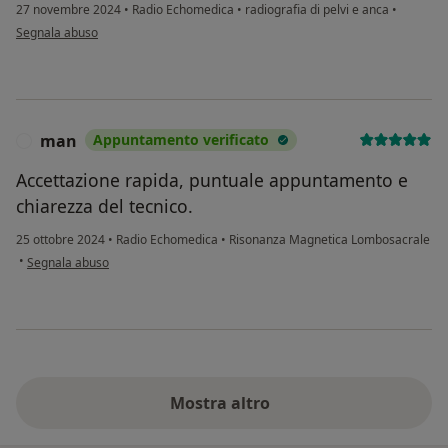
27 novembre 2024
•
Radio Echomedica
•
radiografia di pelvi e anca
•
secondo l'opinione dell'utente RC
Segnala abuso
man
Appuntamento verificato
M
Accettazione rapida, puntuale appuntamento e
chiarezza del tecnico.
25 ottobre 2024
•
Radio Echomedica
•
Risonanza Magnetica Lombosacrale
secondo l'opinione dell'utente man
•
Segnala abuso
Mostra altro