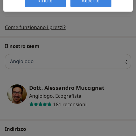
Rifiuto
Accetto
+ 30 prestazioni
Come funzionano i prezzi?
Il nostro team
Angiologo
Dott. Alessandro Muccignat
Angiologo, Ecografista
181 recensioni
Indirizzo