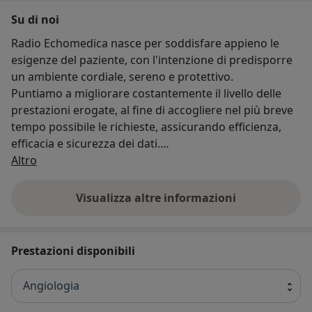
Su di noi
Radio Echomedica nasce per soddisfare appieno le
esigenze del paziente, con l'intenzione di predisporre
un ambiente cordiale, sereno e protettivo.
Puntiamo a migliorare costantemente il livello delle
prestazioni erogate, al fine di accogliere nel più breve
tempo possibile le richieste, assicurando efficienza,
efficacia e sicurezza dei dati.
Chi siamo
Il vostro benessere al centro della nostra attenzione.
Altro
Visualizza altre informazioni
Prestazioni disponibili
Angiologia