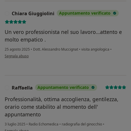
Chiara Giuggiolini
Appuntamento verificato
C
Un vero professionista nel suo lavoro…attento e
molto empatico .
25 agosto 2025
•
Dott. Alessandro Muccignat
•
visita angiologica
•
secondo l'opinione dell'utente Chiara Giuggiolini
Segnala abuso
Raffaella
Appuntamento verificato
R
Professionalità, ottima accoglienza, gentilezza,
orario come stabilito al momento dell'
appuntamento
3 luglio 2025
•
Radio Echomedica
•
radiografia del ginocchio
•
secondo l'opinione dell'utente Raffaella
Segnala abuso