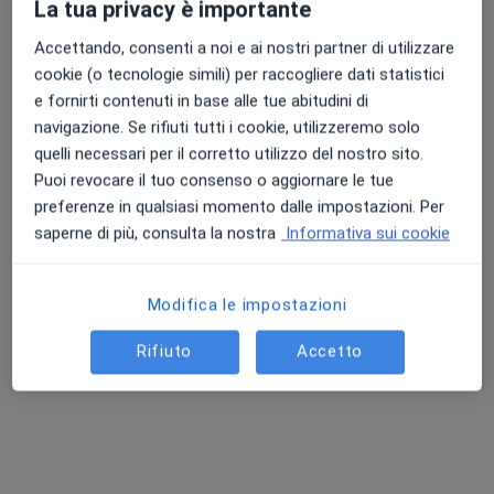
La tua privacy è importante
Questi professionisti sanitari si trovano fuori
Accettando, consenti a noi e ai nostri partner di utilizzare
Deruta, PG, in aree vicine alla tua ricerca.
cookie (o tecnologie simili) per raccogliere dati statistici
e fornirti contenuti in base alle tue abitudini di
navigazione. Se rifiuti tutti i cookie, utilizzeremo solo
quelli necessari per il corretto utilizzo del nostro sito.
Puoi revocare il tuo consenso o aggiornare le tue
preferenze in qualsiasi momento dalle impostazioni. Per
saperne di più, consulta la nostra
Informativa sui cookie
Santa Lucia Centro Medico Diagnostico
Modifica le impostazioni
Chirurgico
Centro Medico
Rifiuto
Accetto
·
Altro
Psicoterapeuta, Endocrinologo, Proctologo
1746 recensioni
Via Caduti di Nassiriya, Foligno
•
Mappa
Santa Lucia Centro Medico Diagnostico Chirurgico
Psicoterapia individuale