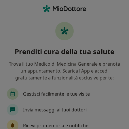
Men
Psicoterapia • Deruta, PG
Filters
• 1
Mappa
Centri specialistici di psicoterapia a Deruta
Prenditi cura della tua salute
In che modo ordiniamo i risultati
Trova il tuo Medico di Medicina Generale e prenota
un appuntamento. Scarica l'App e accedi
gratuitamente a funzionalità esclusive per te:
Gestisci facilmente le tue visite
Invia messaggi ai tuoi dottori
Clinica Medico Psicologica del Ciclo di Vita
- Ofh Srl
Ricevi promemoria e notifiche
Poliambulatorio