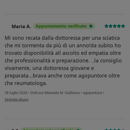
Maria A.
Appuntamento verificato
M
Mi sono recata dalla dottoressa per una sciatica
che mi tormenta da più di un anno!da subito ho
trovato disponibilità all ascolto ed empatia oltre
che professionalità e preparazione. ..la consiglio
vivamente, una dottoressa giovane e
preparata...brava anche come agopuntore oltre
che reumatologa.
28 luglio 2026
•
Dott.ssa Manuela M. Giallanza
•
agopuntura
•
secondo l'opinione dell'utente Maria A.
Segnala abuso