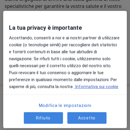
specialistiche per garantire la vostra salute e il vostro
Visita Ostetrica: Durante la gravidanza, è
benessere. La vostra salute è la nostra priorità, e il
essenziale ricevere cure specialistiche per
nostro team altamente qualificato di specialisti medici
Chi siamo
Altro
garantire una gravidanza sana e un parto sicuro.
è qui per prendersi cura di voi.
La tua privacy è importante
I nostri esperti ostetrici seguono attentamente il
Le nostre specializzazioni
Mostra tutto
Accettando, consenti a noi e ai nostri partner di utilizzare
vostro percorso di maternità, offrendo
cookie (o tecnologie simili) per raccogliere dati statistici
monitoraggio regolare e supporto.
Cardiologia
Ginecologia
Neurolog
e fornirti contenuti in base alle tue abitudini di
navigazione. Se rifiuti tutti i cookie, utilizzeremo solo
Visita Urologica: I problemi urologici possono
quelli necessari per il corretto utilizzo del nostro sito.
influire sulla qualità della vita. Il nostro urologo si
Visualizza altre informazioni
Puoi revocare il tuo consenso o aggiornare le tue
occupa di disturbi del tratto urinario maschile e
preferenze in qualsiasi momento dalle impostazioni. Per
femminile, nonché di patologie renali. Offriamo
saperne di più, consulta la nostra
Informativa sui cookie
diagnosi e trattamenti avanzati per risolvere
Prestazioni disponibili
questi problemi.
Modifica le impostazioni
Tutte
Visita Reumatologica: Le malattie reumatiche
possono causare dolore e disagio. Il nostro
Rifiuto
Accetto
reumatologo è specializzato nella diagnosi e nel
trattamento di patologie articolari e muscolari,