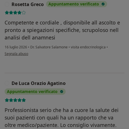
Rosetta Greco
Appuntamento verificato
R
Competente e cordiale , disponibile all ascolto e
pronto a spiegazioni specifiche, scrupoloso nell
analisi dell anamnesi
16 luglio 2026
•
Dr. Salvatore Salamone
•
visita endocrinologica
•
secondo l'opinione dell'utente Rosetta Greco
Segnala abuso
De Luca Orazio Agatino
D
Appuntamento verificato
Professionista serio che ha a cuore la salute dei
suoi pazienti con quali ha un rapporto che va
oltre medico/paziente. Lo consiglio vivamente.