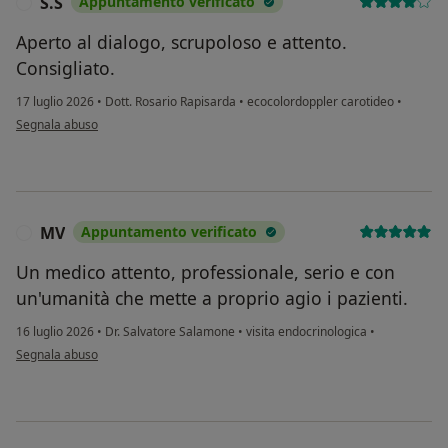
S.S
Appuntamento verificato
S
Aperto al dialogo, scrupoloso e attento.
Consigliato.
17 luglio 2026
•
Dott. Rosario Rapisarda
•
ecocolordoppler carotideo
•
secondo l'opinione dell'utente S.S
Segnala abuso
MV
Appuntamento verificato
M
Un medico attento, professionale, serio e con
un'umanità che mette a proprio agio i pazienti.
16 luglio 2026
•
Dr. Salvatore Salamone
•
visita endocrinologica
•
secondo l'opinione dell'utente MV
Segnala abuso