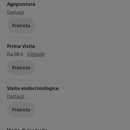
Agopuntura
aiutandovi a vivere una vita attiva e senza dolore.
agopuntura
Dettagli
Visita Angiologica: La salute delle vostre vene e
Prenota
arterie è essenziale per la circolazione sanguigna.
Il nostro angiologo esegue esami completi per
identificare problemi vascolari e fornisce
Prima Visita
soluzioni per migliorare la vostra circolazione.
Prima Visita
Da 90 €
Dettagli
Visita Diabetologica: Il diabete richiede una
Prenota
gestione attenta. Il nostro diabetologo vi guiderà
nella gestione della vostra condizione, fornendo
consigli su dieta, esercizio fisico e terapie per
Visita endocrinologica
mantenere stabili i livelli di zucchero nel sangue.
visita endocrinologica
Dettagli
Visita Cardiologica: Il cuore è il motore del vostro
Prenota
corpo, e la salute cardiaca è fondamentale per il
benessere generale. I nostri cardiologi eseguono
esami approfonditi e offrono piani di trattamento