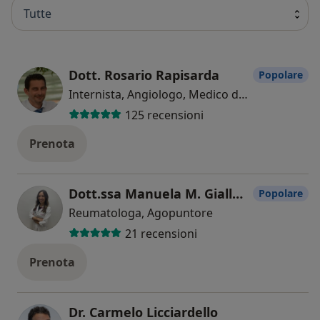
benessere. Prenotate oggi una visita presso il
Tutte
nostro centro medico e affidatevi a noi per la
vostra salute e il vostro benessere. Siamo qui per
voi.
Dott. Rosario Rapisarda
Popolare
Internista, Angiologo, Medico dello sport
125 recensioni
Prenota
Dott.ssa Manuela M. Giallanza
Popolare
Reumatologa, Agopuntore
21 recensioni
Prenota
Dr. Carmelo Licciardello