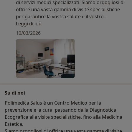
di servizi medici specializzati. Siamo orgogliosi di
offrire una vasta gamma di visite specialistiche
per garantire la vostra salute e il vostro
benessere. La vostra salute è la nostra priorità, e
Leggi di più
il nostro team altamente qualificato di specialisti
10/03/2026
medici è qui per prendersi cura di voi.
Visita Endocrinologica: Il nostro endocrinologo è
esperto nel diagnosticare e trattare disturbi
ormonali. Sia che abbiate problemi alla tiroide, al
pancreas o ad altre ghiandole endocrine, siamo
qui per aiutarvi a raggiungere un equilibrio
ormonale ottimale.
Su di noi
Visita Ginecologica: La salute delle donne è di
fondamentale importanza, e il nostro ginecologo
Polimedica Salus è un Centro Medico per la
offre servizi diagnostici e terapeutici per
prevenzione e la cura, passando dalla Diagnostica
garantire il benessere delle donne di tutte le età.
Ecografica alle visite specialistiche, fino alla Medicina
Dalla prevenzione al trattamento, ci prendiamo
Estetica.
cura di voi con compassione.
Siamo orgogliosi di offrire una vasta gamma di visite