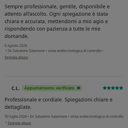
Sempre professionale, gentile, disponibile e
attento all’ascolto. Ogni spiegazione è stata
chiara e accurata, mettendomi a mio agio e
rispondendo con pazienza a tutte le mie
domande.
6 agosto 2026
•
Dr. Salvatore Salamone
•
visita endocrinologica di controllo
•
secondo l'opinione dell'utente Rosa Tomarchio
Segnala abuso
C.L.
Appuntamento verificato
C
Professionale e cordiale. Spiegazioni chiare e
dettagliate.
30 luglio 2026
•
Dr. Salvatore Salamone
•
visita endocrinologica di controllo
secondo l'opinione dell'utente C.L.
•
Segnala abuso