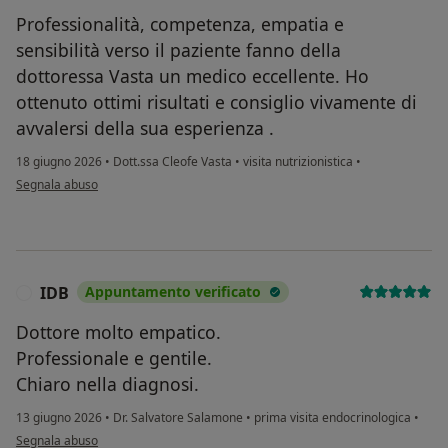
Professionalità, competenza, empatia e
sensibilità verso il paziente fanno della
dottoressa Vasta un medico eccellente. Ho
ottenuto ottimi risultati e consiglio vivamente di
avvalersi della sua esperienza .
18 giugno 2026
•
Dott.ssa Cleofe Vasta
•
visita nutrizionistica
•
secondo l'opinione dell'utente Marilena C.
Segnala abuso
IDB
Appuntamento verificato
I
Dottore molto empatico.
Professionale e gentile.
Chiaro nella diagnosi.
13 giugno 2026
•
Dr. Salvatore Salamone
•
prima visita endocrinologica
•
secondo l'opinione dell'utente IDB
Segnala abuso