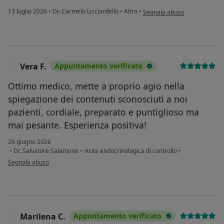
secondo l'opinione dell'uten
13 luglio 2026
•
Dr. Carmelo Licciardello
•
Altro
•
Segnala abuso
Vera F.
Appuntamento verificato
V
Ottimo medico, mette a proprio agio nella
spiegazione dei contenuti sconosciuti a noi
pazienti, cordiale, preparato e puntiglioso ma
mai pesante. Esperienza positiva!
26 giugno 2026
•
Dr. Salvatore Salamone
•
visita endocrinologica di controllo
•
secondo l'opinione dell'utente Vera F.
Segnala abuso
Marilena C.
Appuntamento verificato
M