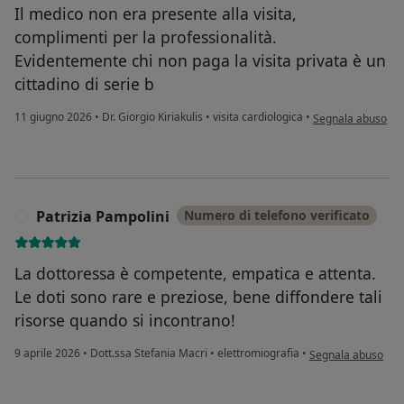
Il medico non era presente alla visita,
complimenti per la professionalità.
Evidentemente chi non paga la visita privata è un
cittadino di serie b
secondo l'opinion
11 giugno 2026
•
Dr. Giorgio Kiriakulis
•
visita cardiologica
•
Segnala abuso
Patrizia Pampolini
Numero di telefono verificato
P
La dottoressa è competente, empatica e attenta.
Le doti sono rare e preziose, bene diffondere tali
risorse quando si incontrano!
secondo l'opinione 
9 aprile 2026
•
Dott.ssa Stefania Macri
•
elettromiografia
•
Segnala abuso