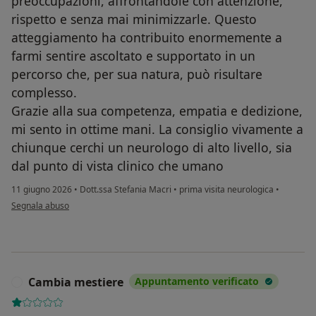
preoccupazioni, affrontandole con attenzione,
rispetto e senza mai minimizzarle. Questo
atteggiamento ha contribuito enormemente a
farmi sentire ascoltato e supportato in un
percorso che, per sua natura, può risultare
complesso.
Grazie alla sua competenza, empatia e dedizione,
mi sento in ottime mani. La consiglio vivamente a
chiunque cerchi un neurologo di alto livello, sia
dal punto di vista clinico che umano
11 giugno 2026
•
Dott.ssa Stefania Macri
•
prima visita neurologica
•
secondo l'opinione dell'utente Marinelli F. andrea
Segnala abuso
Cambia mestiere
Appuntamento verificato
C