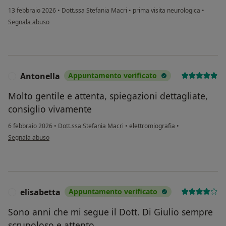
13 febbraio 2026
•
Dott.ssa Stefania Macri
•
prima visita neurologica
•
secondo l'opinione dell'utente Tiziana
Segnala abuso
Antonella
Appuntamento verificato
A
Molto gentile e attenta, spiegazioni dettagliate,
consiglio vivamente
6 febbraio 2026
•
Dott.ssa Stefania Macri
•
elettromiografia
•
secondo l'opinione dell'utente Antonella
Segnala abuso
elisabetta
Appuntamento verificato
E
Sono anni che mi segue il Dott. Di Giulio sempre
scrupoloso e attento