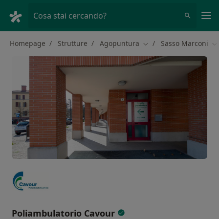
Men
Cosa stai cercando?
Homepage
Strutture
Agopuntura
Sasso Marconi
Cambia città
Ca
Poliambulatorio Cavour