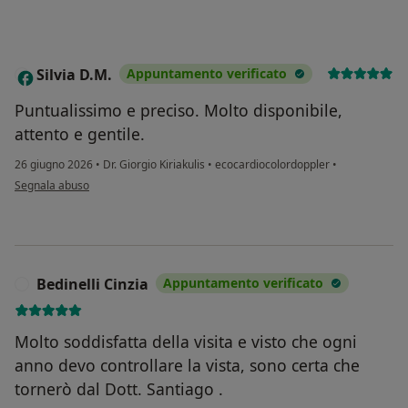
Silvia D.M.
Appuntamento verificato
S
Puntualissimo e preciso. Molto disponibile,
attento e gentile.
26 giugno 2026
•
Dr. Giorgio Kiriakulis
•
ecocardiocolordoppler
•
secondo l'opinione dell'utente Silvia D.M.
Segnala abuso
Bedinelli Cinzia
Appuntamento verificato
B
Molto soddisfatta della visita e visto che ogni
anno devo controllare la vista, sono certa che
tornerò dal Dott. Santiago .