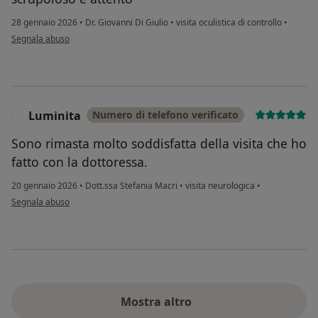
28 gennaio 2026
•
Dr. Giovanni Di Giulio
•
visita oculistica di controllo
•
secondo l'opinione dell'utente elisabetta
Segnala abuso
Luminita
Numero di telefono verificato
L
Sono rimasta molto soddisfatta della visita che ho
fatto con la dottoressa.
20 gennaio 2026
•
Dott.ssa Stefania Macri
•
visita neurologica
•
secondo l'opinione dell'utente Luminita
Segnala abuso
Mostra altro