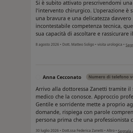
Si è subito attivato prescrivendomi un
l'intervento chirurgico. L'operazione è 
una bravura e una delicatezza davvero s
incontestabile competenza tecnica, quel
sua capacità di ascoltare e rassicurare i
seco
8 agosto 2026
•
Dott. Matteo Soligo
•
visita urologica
•
Seg
Anna Cecconato
Numero di telefono ve
A
Arrivo alla dottoressa Zanetti tramite 
medico che la conosce. Approccio profe
Gentile e sorridente mette a proprio agi
domande, rispiega con parole comprensi
persona prima che una professionista 
secondo l
30 luglio 2026
•
Dott.ssa Federica Zanetti
•
Altro
•
Segnala 