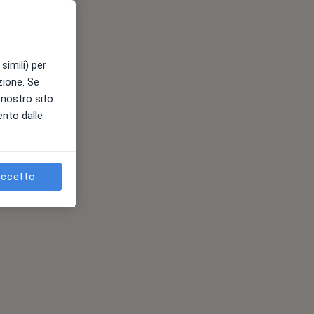
simili) per
azione. Se
l nostro sito.
ento dalle
ccetto