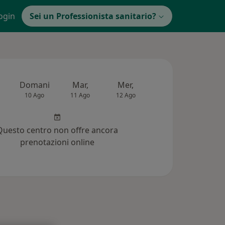
ogin
Sei un Professionista sanitario?
Domani
Mar,
Mer,
Gio,
Ven
10 Ago
11 Ago
12 Ago
13 Ago
14 Ag
Questo centro non offre ancora
prenotazioni online