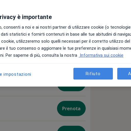
privacy è importante
 consenti a noi e ai nostri partner di utilizzare cookie (o tecnologie 
dati statistici e fornirti contenuti in base alle tue abitudini di navig
i i cookie, utilizzeremo solo quelli necessari per il corretto utilizzo de
re il tuo consenso o aggiornare le tue preferenze in qualsiasi mom
i. Per saperne di più, consulta la nostra
Informativa sui cookie
Prenota
Rifiuto
A
le impostazioni
ute
Prenota
lla cute
Prenota