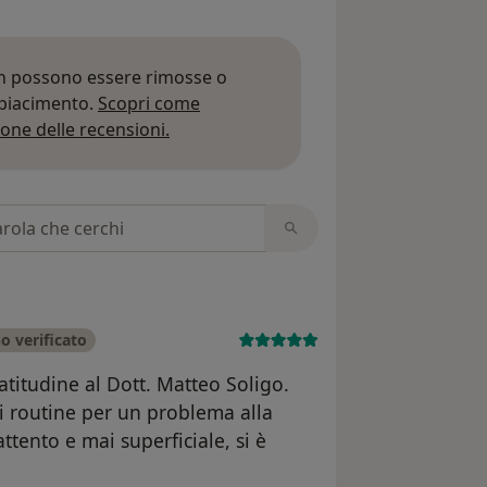
on possono essere rimosse o
 piacimento.
Scopri come
Per saperne di più sulle opinioni
one delle recensioni.
 recensioni
o verificato
titudine al Dott. Matteo Soligo.
di routine per un problema alla
tento e mai superficiale, si è
.