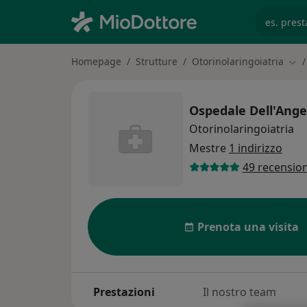
es. prest
Homepage
Strutture
Otorinolaringoiatria
Camb
Ospedale Dell'Ange
Otorinolaringoiatria
Mestre
1 indirizzo
49 recension
Prenota una visita
Prestazioni
Il nostro team