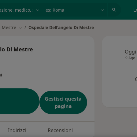
azione, medico, struttura
es: Roma
L
Mestre
Ospedale Dell'angelo Di Mestre
ia città
Cambia città
lo Di Mestre
Oggi
9 Ago
i
Gestisci questa
pagina
Indirizzi
Recensioni