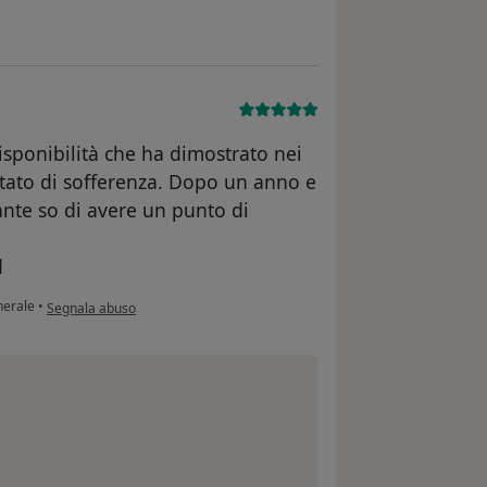
isponibilità che ha dimostrato nei
 stato di sofferenza. Dopo un anno e
ante so di avere un punto di
d
secondo l'opinione dell'utente Paola
nerale
•
Segnala abuso