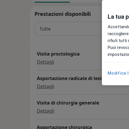
Prestazioni disponibili
La tua 
Accettando,
Tutte
raccogliere 
rifiuti tutt
Puoi revoca
Visita proctologica
impostazion
visita proctologica
Dettagli
Modifica 
Asportazione radicale di lesione della c
asportazione radicale di lesione de
Dettagli
Visita di chirurgia generale
visita di chirurgia generale
Dettagli
Asportazione chirurgica