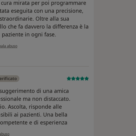
a cura mirata per poi programmare
stata eseguita con una precisione,
traordinarie. Oltre alla sua
lo che fa davvero la differenza è la
l paziente in ogni fase.
ndo l'opinione dell'utente Basilio Cammarata
nala abuso
rificato
il suggerimento di una amica
ssionale ma non distaccato.
o. Ascolta, risponde alle
bili ai pazienti. Una bella
competente e di esperienza
'opinione dell'utente Anna Cecconato
abuso