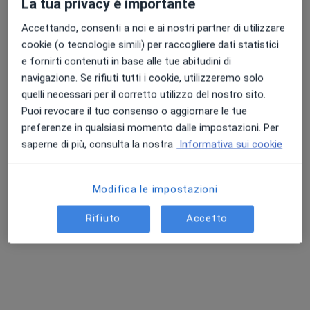
La tua privacy è importante
Questi professionisti sanitari si trovano fuori
Fasano, BR, in aree vicine alla tua ricerca.
Accettando, consenti a noi e ai nostri partner di utilizzare
cookie (o tecnologie simili) per raccogliere dati statistici
e fornirti contenuti in base alle tue abitudini di
navigazione. Se rifiuti tutti i cookie, utilizzeremo solo
quelli necessari per il corretto utilizzo del nostro sito.
Puoi revocare il tuo consenso o aggiornare le tue
preferenze in qualsiasi momento dalle impostazioni. Per
saperne di più, consulta la nostra
Informativa sui cookie
Santalucia Clinic
Centro Medico
Modifica le impostazioni
·
Altro
Ortopedico, Gastroenterologo, Fisioterapista
328 recensioni
Rifiuto
Accetto
Viale Cristoforo Colombo 23, Putignano
•
Mappa
Santalucia Clinic
Visita ortopedica di controllo
120 €
Mostra tutte le prestazioni