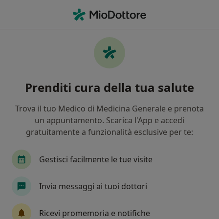
Men
Ortopedia • Fasano, BR
Filters
• 1
Mappa
Centri specialistici di ortopedia a Fasano
Prenditi cura della tua salute
In che modo ordiniamo i risultati
Trova il tuo Medico di Medicina Generale e prenota
un appuntamento. Scarica l'App e accedi
gratuitamente a funzionalità esclusive per te:
Gestisci facilmente le tue visite
Invia messaggi ai tuoi dottori
CardioPiù
Centro Medico
Ricevi promemoria e notifiche
·
Altro
Ortopedico, Endocrinologo, Urologo