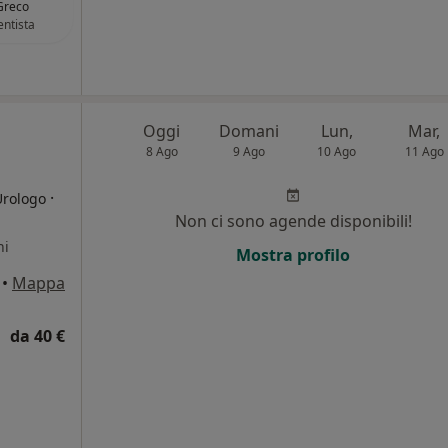
Greco
ntista
Oggi
Domani
Lun,
Mar,
8 Ago
9 Ago
10 Ago
11 Ago
·
Urologo
Non ci sono agende disponibili!
ni
Mostra profilo
•
Mappa
da 40 €