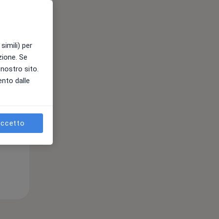
Mer,
Gio,
Ven,
12 Ago
13 Ago
14 Ago
simili) per
azione. Se
l nostro sito.
ento dalle
ccetto