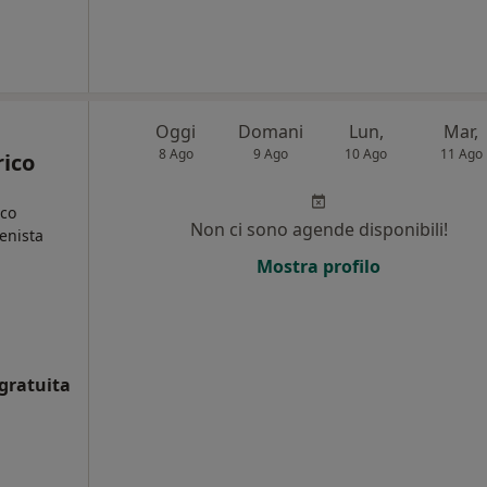
Oggi
Domani
Lun,
Mar,
8 Ago
9 Ago
10 Ago
11 Ago
rico
ico
Non ci sono agende disponibili!
ienista
Mostra profilo
gratuita