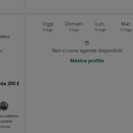
Oggi
Domani
Lun,
Mar,
8 Ago
9 Ago
10 Ago
11 Ago
edico
Non ci sono agende disponibili!
ni
Mostra profilo
da 200 €
sa Ludovica
sanello
ntista