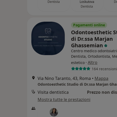
Dentista
Loskutova
De
Dentista
Pagamenti online
Odontoesthetic S
di Dr.ssa Marjan
Ghassemian
Centro medico odontoiatr
Dentista, Ortodontista, M
·
Altro
estetico
164 recension
Via Nino Taranto, 43, Roma
•
Mappa
Odontoesthetic Studio di Dr.ssa Marjan Gh
Visita dentistica
Prezzo non dis
Mostra tutte le prestazioni