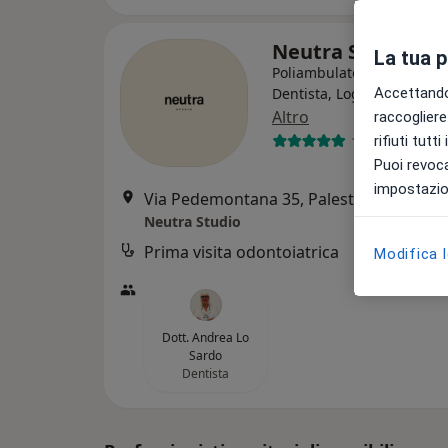
Neutra Studio
La tua 
Poliambulatorio
Dentista, Logopedista, Ps
Accettando,
Altro
raccogliere 
121 recension
rifiuti tutt
Puoi revoca
impostazion
Via Pedemontana 35, Palestrina
•
Mapp
Neutra Studio
Prima visita odontoiatrica
Modifica 
Dott. Andrea Lo
Sardo
Dentista