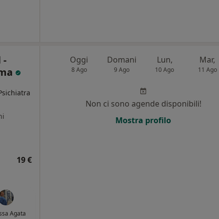
 -
Oggi
Domani
Lun,
Mar,
oma
8 Ago
9 Ago
10 Ago
11 Ago
Psichiatra
Non ci sono agende disponibili!
ni
Mostra profilo
19 €
ssa Agata