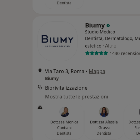
Dentista
Biumy
Studio Medico
Dentista, Dermatologo, M
·
Altro
estetico
1430 recensio
Via Taro 3, Roma
•
Mappa
Biumy
Biorivitalizzazione
Mostra tutte le prestazioni
Dott.ssa Monica
Dott.ssa Alessia
Dott.s
Cantiani
Grassi
Pas
Dentista
Dentista
De