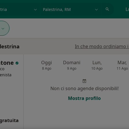
azione, medico, struttura
es: Roma
L
alestrina
In che modo ordiniamo i r
ntone
Oggi
Domani
Lun,
Mar,
ico
8 Ago
9 Ago
10 Ago
11 Ago
ienista
Non ci sono agende disponibili!
i
Mostra profilo
gratuita