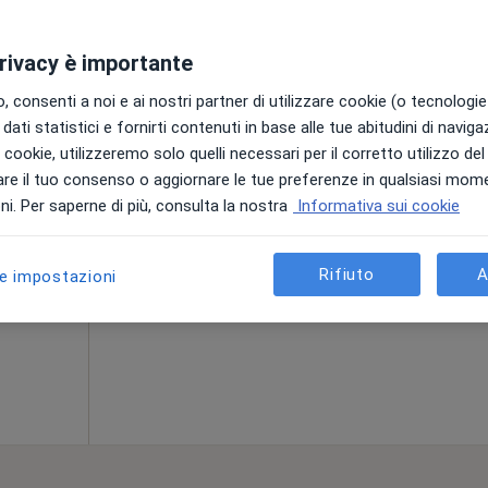
Oggi
Domani
Lun,
Mar,
privacy è importante
8 Ago
9 Ago
10 Ago
11 Ago
·
icologo
 consenti a noi e ai nostri partner di utilizzare cookie (o tecnologie 
dati statistici e fornirti contenuti in base alle tue abitudini di navig
Non ci sono agende disponibili!
i
i i cookie, utilizzeremo solo quelli necessari per il corretto utilizzo de
re il tuo consenso o aggiornare le tue preferenze in qualsiasi mom
Mostra profilo
i. Per saperne di più, consulta la nostra
Informativa sui cookie
a
70 €
Rifiuto
A
le impostazioni