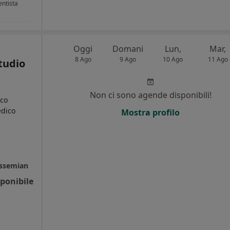
ntista
Oggi
Domani
Lun,
Mar,
8 Ago
9 Ago
10 Ago
11 Ago
tudio
Non ci sono agende disponibili!
ico
edico
Mostra profilo
i
assemian
ponibile