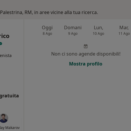
Palestrina, RM, in aree vicine alla tua ricerca.
Oggi
Domani
Lun,
Mar,
8 Ago
9 Ago
10 Ago
11 Ago
rico
Non ci sono agende disponibili!
ienista
Mostra profilo
i
gratuita
olay Makarov