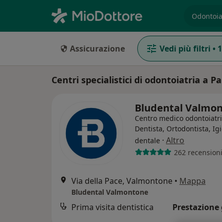
es. prest
Assicurazione
Vedi più filtri
•
1
Centri specialistici di odontoiatria a P
Bludental Valmo
Centro medico odontoiatr
Dentista, Ortodontista, Ig
·
Altro
dentale
262 recension
Via della Pace, Valmontone
•
Mappa
Bludental Valmontone
Prima visita dentistica
Prestazione 