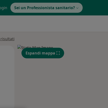
ogin
Sei un Professionista sanitario?
isultati
Mer,
Gio,
Ven,
Espandi mappa
12 Ago
13 Ago
14 Ago