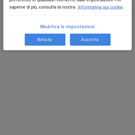
saperne di più, consulta la nostra
Informativa sui cookie
Modifica le impostazioni
Rifiuto
Accetto
Studio Santillo Polimedical Center
Centro Medico
·
Altro
Dentista, Ortodontista, Chirurgo plastico
410 recensioni
Via Armando Diaz 32, Casoria
•
Mappa
Studio Santillo Polimedical Center
Prima Visita
da 50 €
Mostra tutte le prestazioni