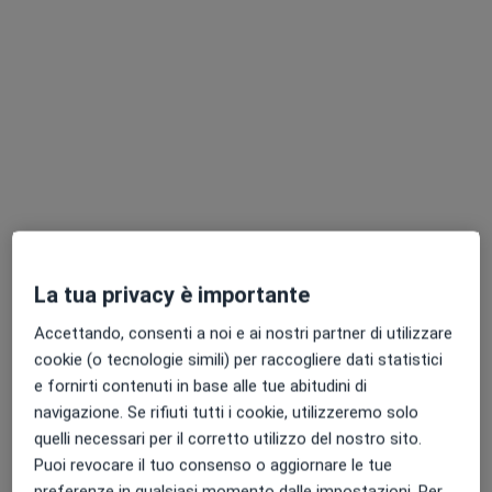
Studio odontoiatrico Dr. Annalisa
Longobardi
Centro medico odontoiatrico
Dentista, Ortodontista
1985 recensioni
Piazza Medaglie D'Oro 27, Napoli
•
Mappa
Studio odontoiatrico Dr. Annalisa Longobardi
Prima visita dentistica
Prestazione gratuita
Mostra tutte le prestazioni
La tua privacy è importante
Accettando, consenti a noi e ai nostri partner di utilizzare
Dott.ssa Annalisa
cookie (o tecnologie simili) per raccogliere dati statistici
Longobardi
Dentista
e fornirti contenuti in base alle tue abitudini di
navigazione. Se rifiuti tutti i cookie, utilizzeremo solo
Questo centro non ha nessun professionista con date disponibili
quelli necessari per il corretto utilizzo del nostro sito.
Puoi revocare il tuo consenso o aggiornare le tue
Mostra profilo
preferenze in qualsiasi momento dalle impostazioni. Per