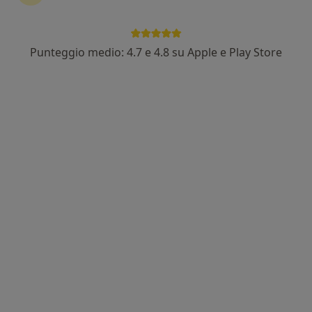
·
Altro
Dentista, Ortodontista, Medico estetico
115 recensioni
Punteggio medio: 4.7 e 4.8 su Apple e Play Store
Indirizzo 1
Indirizzo 2
Viale Antonio Mellusi 42, Benevento
•
Mappa
Studio Odontoiatrico Marucci
Prima visita dentistica
Prezzo non disponibile
Mostra tutte le prestazioni
Dott.ssa Roberta
Dott. Leonardo
Marucci
Marucci
Dentista
Dentista
Questo centro non ha nessun professionista con date disponibili
Mostra profilo