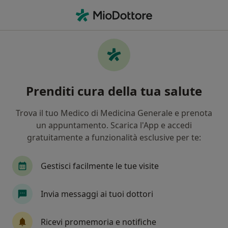
Men
Odontoiatria • Benevento, BN
Filters
• 1
Mappa
Centri specialistici di odontoiatria a
Prenditi cura della tua salute
Benevento
In che modo ordiniamo i risultati
Trova il tuo Medico di Medicina Generale e prenota
un appuntamento. Scarica l'App e accedi
gratuitamente a funzionalità esclusive per te:
Gestisci facilmente le tue visite
Invia messaggi ai tuoi dottori
Studio Odontoiatrico Marucci
Ricevi promemoria e notifiche
Centro medico odontoiatrico