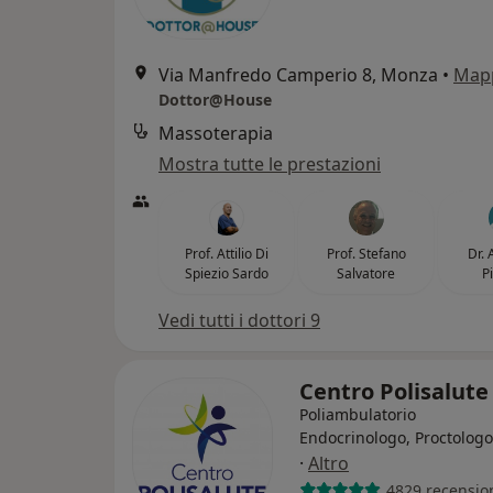
Via Manfredo Camperio 8, Monza
•
Map
Dottor@House
Massoterapia
Mostra tutte le prestazioni
Prof. Attilio Di
Prof. Stefano
Dr.
Spiezio Sardo
Salvatore
P
Vedi tutti i dottori 9
Centro Polisalut
Poliambulatorio
Endocrinologo, Proctologo
·
Altro
4829 recensio