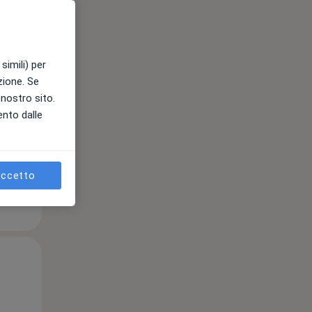
simili) per
azione. Se
l nostro sito.
ento dalle
ccetto
Mer,
Gio,
Ven,
12 Ago
13 Ago
14 Ago