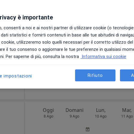
ico
Non ci sono agende disponibili!
privacy è importante
e
i
Mostra profilo
 consenti a noi e ai nostri partner di utilizzare cookie (o tecnologie 
dati statistici e fornirti contenuti in base alle tue abitudini di navig
i i cookie, utilizzeremo solo quelli necessari per il corretto utilizzo de
re il tuo consenso o aggiornare le tue preferenze in qualsiasi mom
120 €
i. Per saperne di più, consulta la nostra
Informativa sui cookie
Rifiuto
A
le impostazioni
Oggi
Domani
Lun,
Mar,
8 Ago
9 Ago
10 Ago
11 Ago