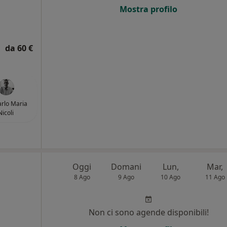
Mostra profilo
da 60 €
arlo Maria
Nicoli
Oggi
Domani
Lun,
Mar,
8 Ago
9 Ago
10 Ago
11 Ago
Non ci sono agende disponibili!
i