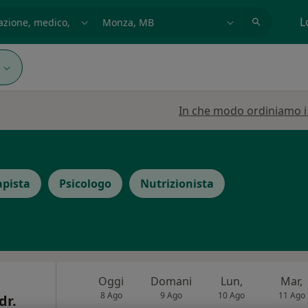
azione, medico, struttura
es: Roma
L
In che modo ordiniamo i r
apista
Psicologo
Nutrizionista
Oggi
Domani
Lun,
Mar,
8 Ago
9 Ago
10 Ago
11 Ago
dr.