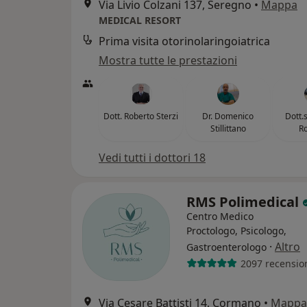
Via Livio Colzani 137, Seregno
•
Mappa
MEDICAL RESORT
Prima visita otorinolaringoiatrica
Mostra tutte le prestazioni
Dott. Roberto Sterzi
Dr. Domenico
Dott.
Stillittano
R
Vedi tutti i dottori 18
RMS Polimedical
Centro Medico
Proctologo, Psicologo,
·
Altro
Gastroenterologo
2097 recensio
Via Cesare Battisti 14, Cormano
•
Mappa