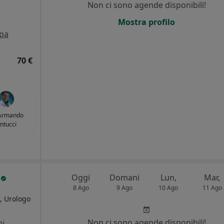
Non ci sono agende disponibili!
Mostra profilo
pa
70 €
 Armando
intucci
e
Oggi
Domani
Lun,
Mar,
8 Ago
9 Ago
10 Ago
11 Ago
, Urologo
Non ci sono agende disponibili!
ni