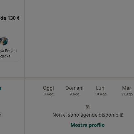
da 130 €
ssa Renata
ogacka
Oggi
Domani
Lun,
Mar,
8 Ago
9 Ago
10 Ago
11 Ago
Non ci sono agende disponibili!
ni
Mostra profilo