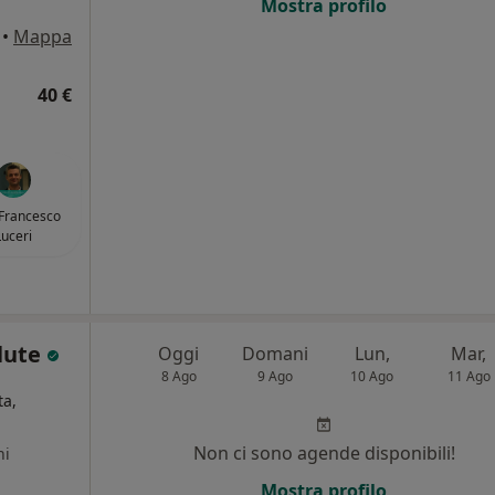
Mostra profilo
•
Mappa
40 €
 Francesco
Luceri
alute
Oggi
Domani
Lun,
Mar,
8 Ago
9 Ago
10 Ago
11 Ago
ta,
Non ci sono agende disponibili!
ni
Mostra profilo