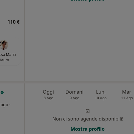
110 €
ssa Maria
Mauro
T
Oggi
Domani
Lun,
Mar,
8 Ago
9 Ago
10 Ago
11 Ago
·
logo
Non ci sono agende disponibili!
i
Mostra profilo