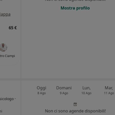
Mostra profilo
appa
65 €
etro Ciampi
Oggi
Domani
Lun,
Mar,
8 Ago
9 Ago
10 Ago
11 Ago
·
sicologo
Non ci sono agende disponibili!
ni