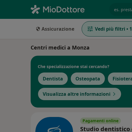
es. prest
Assicurazione
Vedi più filtri
•
1
Centri medici a Monza
Che specializzazione stai cercando?
Dentista
Osteopata
Fisioter
Visualizza altre informazioni
Pagamenti online
Studio dentistico 