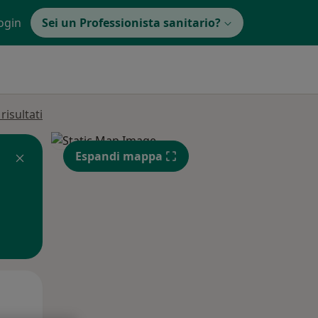
ogin
Sei un Professionista sanitario?
isultati
Espandi mappa
Mer,
Gio,
Ven,
12 Ago
13 Ago
14 Ago