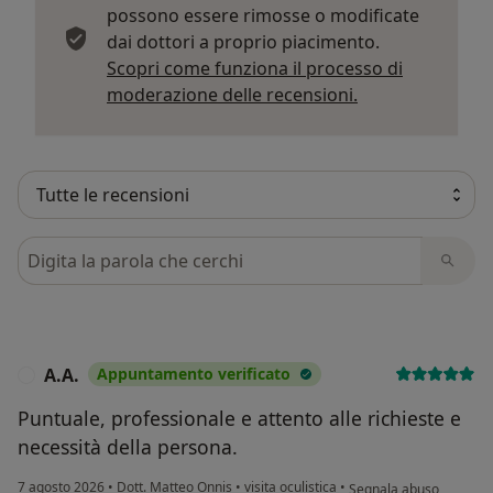
possono essere rimosse o modificate
dai dottori a proprio piacimento.
Scopri come funziona il processo di
Per saperne di p
moderazione delle recensioni.
Cerca nelle recensioni
A.A.
Appuntamento verificato
A
Puntuale, professionale e attento alle richieste e
necessità della persona.
secondo l'opinione dell'
7 agosto 2026
•
Dott. Matteo Onnis
•
visita oculistica
•
Segnala abuso