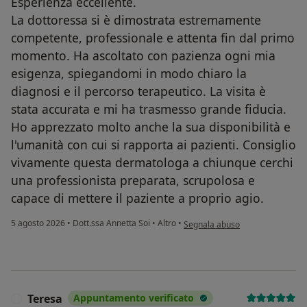
Esperienza eccellente.
La dottoressa si è dimostrata estremamente
competente, professionale e attenta fin dal primo
momento. Ha ascoltato con pazienza ogni mia
esigenza, spiegandomi in modo chiaro la
diagnosi e il percorso terapeutico. La visita è
stata accurata e mi ha trasmesso grande fiducia.
Ho apprezzato molto anche la sua disponibilità e
l'umanità con cui si rapporta ai pazienti. Consiglio
vivamente questa dermatologa a chiunque cerchi
una professionista preparata, scrupolosa e
capace di mettere il paziente a proprio agio.
secondo l'opinione dell'utente L
5 agosto 2026
•
Dott.ssa Annetta Soi
•
Altro
•
Segnala abuso
Teresa
Appuntamento verificato
T