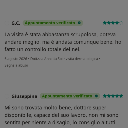
G.C.
Appuntamento verificato
G
La visita è stata abbastanza scrupolosa, poteva
andare meglio, ma è andata comunque bene, ho
fatto un controllo totale dei nei.
6 agosto 2026
•
Dott.ssa Annetta Soi
•
visita dermatologica
•
secondo l'opinione dell'utente G.C.
Segnala abuso
Giuseppina
Appuntamento verificato
G
Mi sono trovata molto bene, dottore super
disponibile, capace del suo lavoro, non mi sono
sentita per niente a disagio, lo consiglio a tutti