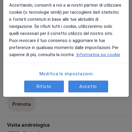
visita otorinolaringoiatrica
90 €
Dettagli
Accettando, consenti a noi e ai nostri partner di utilizzare
cookie (o tecnologie simili) per raccogliere dati statistici
Prenota
e fornirti contenuti in base alle tue abitudini di
navigazione. Se rifiuti tutti i cookie, utilizzeremo solo
quelli necessari per il corretto utilizzo del nostro sito.
Spirometria
Puoi revocare il tuo consenso o aggiornare le tue
spirometria
50 €
Dettagli
preferenze in qualsiasi momento dalle impostazioni. Per
saperne di più, consulta la nostra
Informativa sui cookie
Prenota
Modifica le impostazioni
Pap test
Rifiuto
Accetto
pap test
50 €
Dettagli
Prenota
Visita andrologica