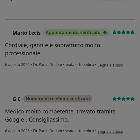
Mario Lecis
Appuntamento verificato
M
Cordiale, gentile e soprattutto molto
professionale
secondo l'opinione dell'
6 agosto 2026
•
Dr. Paolo Dedoni
•
visita ortopedica
•
Segnala abuso
G C
Numero di telefono verificato
G
Medico molto competente, trovato tramite
Google . Consigliassimo.
secondo l'opinione dell'
6 agosto 2026
•
Dr. Paolo Dedoni
•
visita ortopedica
•
Segnala abuso