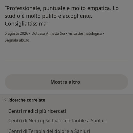
“Professionale, puntuale e molto empatica. Lo
studio è molto pulito e accogliente.
Consigliattissima”
5 agosto 2026
•
Dott.ssa Annetta Soi
•
visita dermatologica
•
secondo l'opinione dell'utente Teresa
Segnala abuso
Mostra altro
Ricerche correlate
Centri medici più ricercati
Centri di Neuropsichiatria infantile a Sanluri
Centri di Terapia del dolore a Sanluri