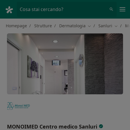
Men
Cosa stai cercando?
Homepage
Strutture
Dermatologia
Sanluri
Mo
Cambia città
Cambia 
MONOIMED Centro medico Sanluri