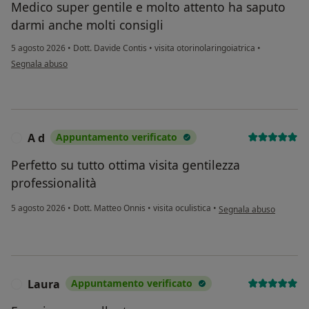
Medico super gentile e molto attento ha saputo
darmi anche molti consigli
5 agosto 2026
•
Dott. Davide Contis
•
visita otorinolaringoiatrica
•
secondo l'opinione dell'utente AC
Segnala abuso
A d
Appuntamento verificato
A
Perfetto su tutto ottima visita gentilezza
professionalità
secondo l'opinione dell'
5 agosto 2026
•
Dott. Matteo Onnis
•
visita oculistica
•
Segnala abuso
Laura
Appuntamento verificato
L