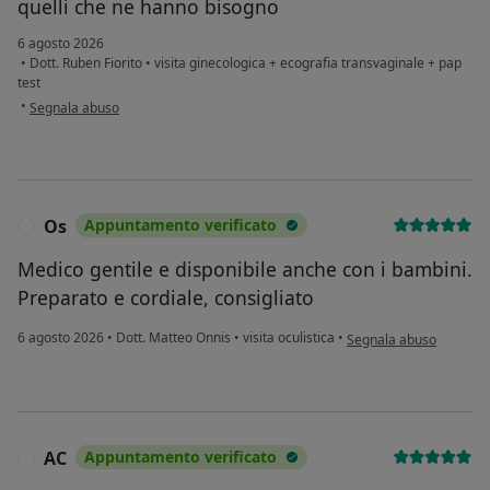
quelli che ne hanno bisogno
6 agosto 2026
•
Dott. Ruben Fiorito
•
visita ginecologica + ecografia transvaginale + pap
test
secondo l'opinione dell'utente Giuseppina
•
Segnala abuso
Os
Appuntamento verificato
O
Medico gentile e disponibile anche con i bambini.
Preparato e cordiale, consigliato
secondo l'opinione dell
6 agosto 2026
•
Dott. Matteo Onnis
•
visita oculistica
•
Segnala abuso
AC
Appuntamento verificato
A