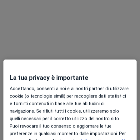
Questo centro non ha nessun professionista con date disponibili
Mostra profilo
La tua privacy è importante
Pagamenti online
Accettando, consenti a noi e ai nostri partner di utilizzare
Check Up Centre
cookie (o tecnologie simili) per raccogliere dati statistici
Casa di cura privata non accreditata
e fornirti contenuti in base alle tue abitudini di
·
Altro
Medico dello sport, Endocrinologo, Proctologo
navigazione. Se rifiuti tutti i cookie, utilizzeremo solo
3582 recensioni
quelli necessari per il corretto utilizzo del nostro sito.
Via Federico II 6, Cavallino
•
Mappa
Puoi revocare il tuo consenso o aggiornare le tue
Check Up Centre
preferenze in qualsiasi momento dalle impostazioni. Per