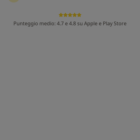
Punteggio medio: 4.7 e 4.8 su Apple e Play Store
Pagamenti online
Poliambulatorio Santa Chiara Srl
Poliambulatorio
·
Altro
Medico dello sport, Endocrinologo, Proctologo
1877 recensioni
Indirizzo 1
Indirizzo 2
Indirizzo 3
Via Caravaggio 45/47, Treviglio
•
Mappa
Poliambulatorio Santa Chiara Srl
Visita Medico Sportiva
Prezzo non disponibile
Dr. Giandomenico
Dott. Vincenzo Sullini
Maneri
Medico dello sport