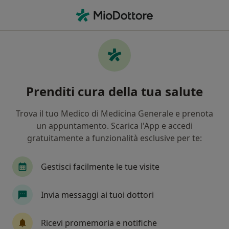
Men
Medico Dello Sport
Filters
• 1
Assicurazione
Map
Centri specialistici di medico dello sport
Prenditi cura della tua salute
In che modo ordiniamo i risultati
Trova il tuo Medico di Medicina Generale e prenota
un appuntamento. Scarica l'App e accedi
Indica la città in cui stai cercando lo specialista
gratuitamente a funzionalità esclusive per te:
Roma
Milano
Bologna
Torino
Ca
Gestisci facilmente le tue visite
Invia messaggi ai tuoi dottori
Ricevi promemoria e notifiche