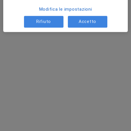
Modifica le impostazioni
Rifiuto
Accetto
Centro Medico Biolife
Centro Medico
·
Altro
Internista, Endocrinologo, Urologo
432 recensioni
Viale G. Mancini 128, Cosenza
•
Mappa
Centro Medico Biolife
Questo centro non ha nessun professionista con date disponibili
Mostra profilo