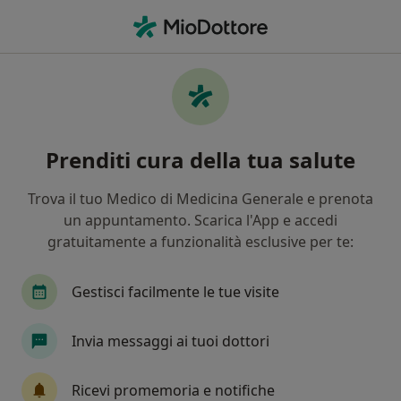
Men
Medicina Interna • Cosenza, CS
Filters
• 1
Mappa
Centri specialistici di medicina interna a
Prenditi cura della tua salute
Cosenza
In che modo ordiniamo i risultati
Trova il tuo Medico di Medicina Generale e prenota
un appuntamento. Scarica l'App e accedi
gratuitamente a funzionalità esclusive per te:
Gestisci facilmente le tue visite
Invia messaggi ai tuoi dottori
CENTRO DIAGNOSTICO SMA
Ricevi promemoria e notifiche
Centro Medico