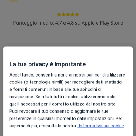
·
Altro
Internista, Proctologo, Urologo
398 recensioni
Punteggio medio: 4.7 e 4.8 su Apple e Play Store
Via Alcide De Gasperi 252, San Marco Argentano stazione
•
Mappa
CENTRO DIAGNOSTICO SMA
Prima visita internistica
70 €
Mostra tutte le prestazioni
La tua privacy è importante
Dr. Eugenio D'Amico
Accettando, consenti a noi e ai nostri partner di utilizzare
Internista
cookie (o tecnologie simili) per raccogliere dati statistici
Questo centro non ha nessun professionista con date disponibili
e fornirti contenuti in base alle tue abitudini di
navigazione. Se rifiuti tutti i cookie, utilizzeremo solo
Mostra profilo
quelli necessari per il corretto utilizzo del nostro sito.
Puoi revocare il tuo consenso o aggiornare le tue
preferenze in qualsiasi momento dalle impostazioni. Per
saperne di più, consulta la nostra
Informativa sui cookie