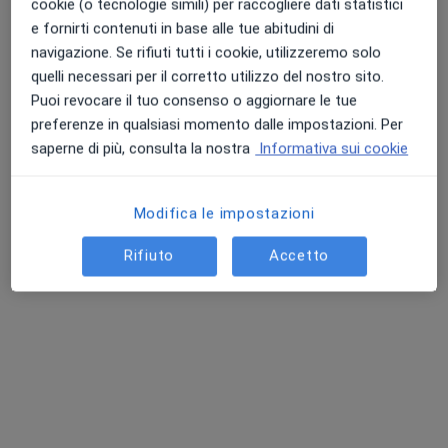
cookie (o tecnologie simili) per raccogliere dati statistici
Ecografia scrotale
90 €
e fornirti contenuti in base alle tue abitudini di
navigazione. Se rifiuti tutti i cookie, utilizzeremo solo
Mostra tutte le prestazioni
quelli necessari per il corretto utilizzo del nostro sito.
Puoi revocare il tuo consenso o aggiornare le tue
preferenze in qualsiasi momento dalle impostazioni. Per
Dott. Luca Cancian
saperne di più, consulta la nostra
Informativa sui cookie
Medico estetico
Questo centro non ha nessun professionista con date disponibili
Modifica le impostazioni
Mostra profilo
Rifiuto
Accetto