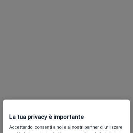
Medico estetico
Questo centro non ha nessun professionista con date disponibili
Mostra profilo
Medical Treviso
Poliambulatorio
·
Altro
Medico estetico, Logopedista, Urologo
344 recensioni
La tua privacy è importante
Viale delle Industrie 13, Dosson
•
Mappa
Accettando, consenti a noi e ai nostri partner di utilizzare
Medical Treviso