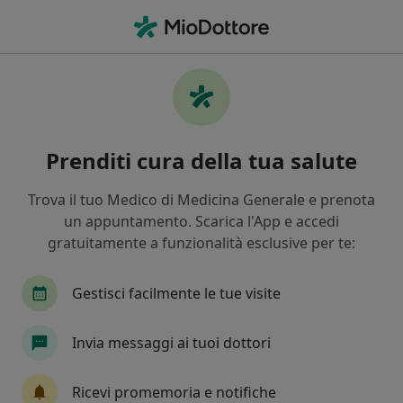
Men
Medicina Estetica • Treviso, TV
Filters
• 1
Mappa
Centri specialistici di medicina estetica a
Prenditi cura della tua salute
Treviso
In che modo ordiniamo i risultati
Trova il tuo Medico di Medicina Generale e prenota
un appuntamento. Scarica l'App e accedi
gratuitamente a funzionalità esclusive per te:
Gestisci facilmente le tue visite
Invia messaggi ai tuoi dottori
Medicina Estetica Zazzaron
Ricevi promemoria e notifiche
Poliambulatorio