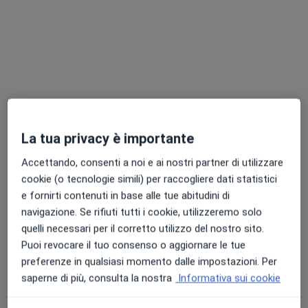
CSD Centro Specialistico Diagnostico SRL
Poliambulatorio
·
Altro
Medico estetico, Endocrinologo, Proctologo
La tua privacy è importante
893 recensioni
Accettando, consenti a noi e ai nostri partner di utilizzare
Via Bardonecchia 12, Collegno
•
Mappa
cookie (o tecnologie simili) per raccogliere dati statistici
CSD Centro Specialistico Diagnostico SRL
e fornirti contenuti in base alle tue abitudini di
Consulenza di medicina estetica
da 150 €
navigazione. Se rifiuti tutti i cookie, utilizzeremo solo
quelli necessari per il corretto utilizzo del nostro sito.
Puoi revocare il tuo consenso o aggiornare le tue
preferenze in qualsiasi momento dalle impostazioni. Per
Dr. Hamid Shams
Dott.ssa Martina
Zadeh
Bosco
saperne di più, consulta la nostra
Informativa sui cookie
Medico estetico
Medico estetico