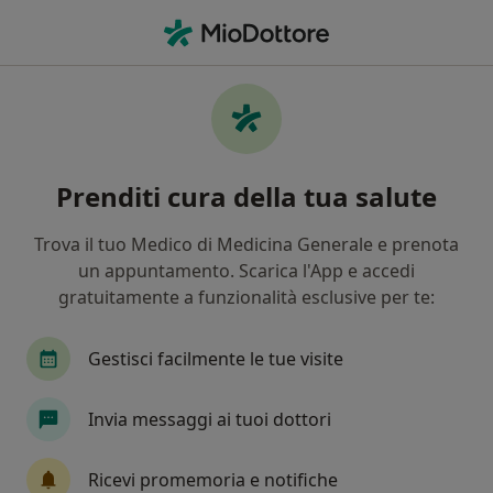
Men
Medicina Estetica • Collegno, TO
Filters
• 1
Assicurazione
Map
Centri specialistici di medicina estetica a
Prenditi cura della tua salute
Collegno
In che modo ordiniamo i risultati
Trova il tuo Medico di Medicina Generale e prenota
un appuntamento. Scarica l'App e accedi
gratuitamente a funzionalità esclusive per te:
Gestisci facilmente le tue visite
Invia messaggi ai tuoi dottori
Centro Medico Grugliasco
Ricevi promemoria e notifiche
Centro Medico