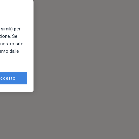
simili) per
azione. Se
l nostro sito.
ento dalle
ccetto