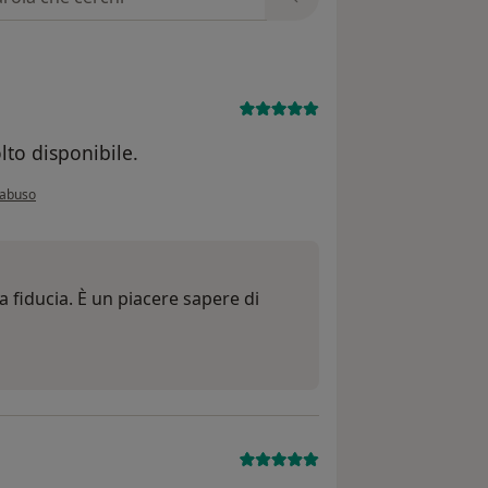
lto disponibile.
'opinione dell'utente A.C
 abuso
la fiducia. È un piacere sapere di