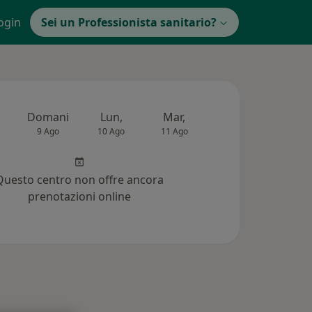
ogin
Sei un Professionista sanitario?
Domani
Lun,
Mar,
Mer,
Gio,
9 Ago
10 Ago
11 Ago
12 Ago
13 Ag
Questo centro non offre ancora
prenotazioni online