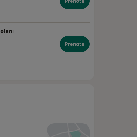
Prenota
olani
Prenota