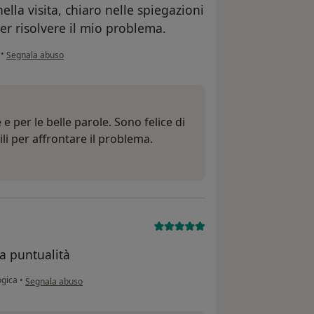
nella visita, chiaro nelle spiegazioni
er risolvere il mio problema.
secondo l'opinione dell'utente M. A.
•
Segnala abuso
e per le belle parole. Sono felice di
ili per affrontare il problema.
a puntualità
secondo l'opinione dell'utente mb
ogica
•
Segnala abuso