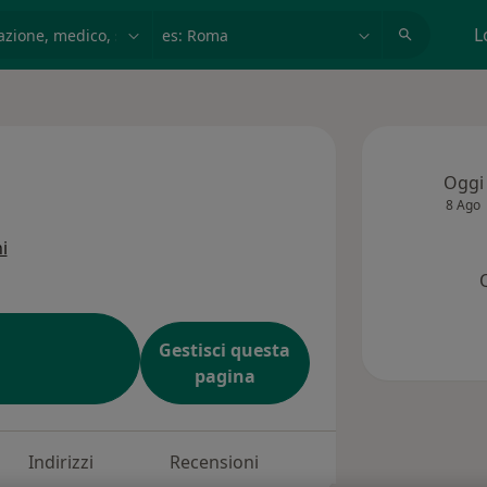
azione, medico, struttura
es: Roma
L
Oggi
8 Ago
i
Gestisci questa
pagina
Indirizzi
Recensioni