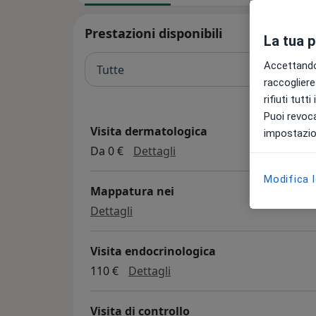
Prestazioni disponibili
La tua 
Accettando,
Tutte
raccogliere 
rifiuti tutt
Puoi revoca
Visita dermatologica
impostazion
visita dermatologica
Da 0 €
Dettagli
Modifica 
Mappatura nei
mappatura nei
Dettagli
Visita endocrinologica
visita endocrinologica
110 €
Dettagli
Visita di controllo