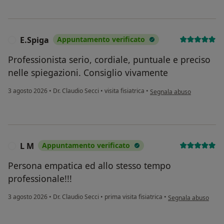
E.Spiga
Appuntamento verificato
E
Professionista serio, cordiale, puntuale e preciso
nelle spiegazioni. Consiglio vivamente
secondo l'opinione dell'ute
3 agosto 2026
•
Dr. Claudio Secci
•
visita fisiatrica
•
Segnala abuso
L M
Appuntamento verificato
L
Persona empatica ed allo stesso tempo
professionale!!!
secondo l'opinione d
3 agosto 2026
•
Dr. Claudio Secci
•
prima visita fisiatrica
•
Segnala abuso