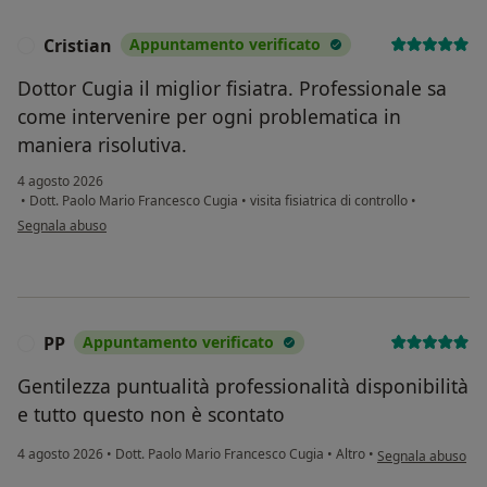
Cristian
Appuntamento verificato
C
Dottor Cugia il miglior fisiatra. Professionale sa
come intervenire per ogni problematica in
maniera risolutiva.
4 agosto 2026
•
Dott. Paolo Mario Francesco Cugia
•
visita fisiatrica di controllo
•
secondo l'opinione dell'utente Cristian
Segnala abuso
PP
Appuntamento verificato
P
Gentilezza puntualità professionalità disponibilità
e tutto questo non è scontato
secondo l'opinione
4 agosto 2026
•
Dott. Paolo Mario Francesco Cugia
•
Altro
•
Segnala abuso