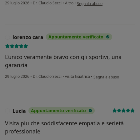
secondo l'opinione dell'utente F.Ghia
29 luglio 2026
•
Dr. Claudio Secci
•
Altro
•
Segnala abuso
lorenzo cara
Appuntamento verificato
L
L’unico veramente bravo con gli sportivi, una
garanzia
secondo l'opinione dell'ute
29 luglio 2026
•
Dr. Claudio Secci
•
visita fisiatrica
•
Segnala abuso
Lucia
Appuntamento verificato
L
Visita piu che soddisfacente empatia e serietà
professionale