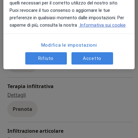
quelli necessari per il corretto utilizzo del nostro sito.
visita fisiatrica
Da 100 €
Dettagli
Puoi revocare il tuo consenso o aggiornare le tue
preferenze in qualsiasi momento dalle impostazioni. Per
Prenota
saperne di più, consulta la nostra
Informativa sui cookie
Prima visita fisiatrica
Modifica le impostazioni
prima visita fisiatrica
80 € - 120 €
Dettagli
Rifiuto
Accetto
Prenota
Terapia infiltrativa
terapia infiltrativa
Dettagli
Prenota
Infiltrazione articolare