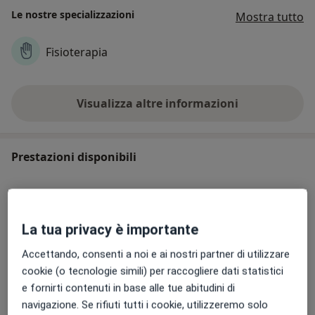
Le nostre specializzazioni
Mostra tutto
Fisioterapia
Visualizza altre informazioni
Prestazioni disponibili
Mesoterapia
mesoterapia
Dettagli
La tua privacy è importante
Accettando, consenti a noi e ai nostri partner di utilizzare
Prenota
cookie (o tecnologie simili) per raccogliere dati statistici
e fornirti contenuti in base alle tue abitudini di
navigazione. Se rifiuti tutti i cookie, utilizzeremo solo
Visita fisiatrica