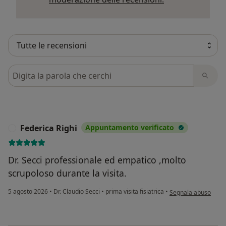
Cerca nelle recensioni
Federica Righi
Appuntamento verificato
F
Dr. Secci professionale ed empatico ,molto
scrupoloso durante la visita.
secondo l'opinione d
5 agosto 2026
•
Dr. Claudio Secci
•
prima visita fisiatrica
•
Segnala abuso