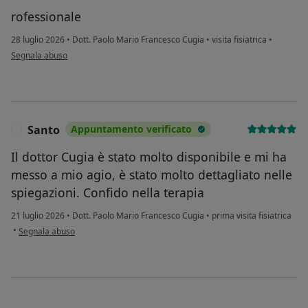
rofessionale
28 luglio 2026
•
Dott. Paolo Mario Francesco Cugia
•
visita fisiatrica
•
secondo l'opinione dell'utente Lucia
Segnala abuso
Santo
Appuntamento verificato
S
Il dottor Cugia è stato molto disponibile e mi ha
messo a mio agio, è stato molto dettagliato nelle
spiegazioni. Confido nella terapia
21 luglio 2026
•
Dott. Paolo Mario Francesco Cugia
•
prima visita fisiatrica
secondo l'opinione dell'utente Santo
•
Segnala abuso