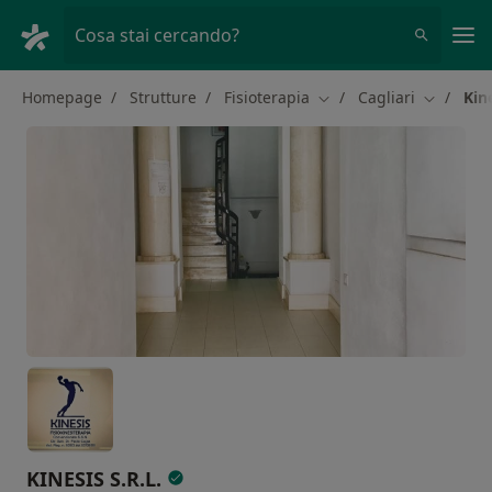
Men
Cosa stai cercando?
Homepage
Strutture
Fisioterapia
Cagliari
Kine
Cambia città
Cambia ci
KINESIS S.R.L.