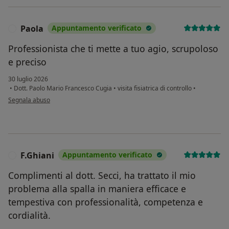
Paola
Appuntamento verificato
P
Professionista che ti mette a tuo agio, scrupoloso
e preciso
30 luglio 2026
•
Dott. Paolo Mario Francesco Cugia
•
visita fisiatrica di controllo
•
secondo l'opinione dell'utente Paola
Segnala abuso
F.Ghiani
Appuntamento verificato
F
Complimenti al dott. Secci, ha trattato il mio
problema alla spalla in maniera efficace e
tempestiva con professionalità, competenza e
cordialità.