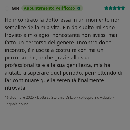
MB
Appuntamento verificato
M
Ho incontrato la dottoressa in un momento non
semplice della mia vita. Fin da subito mi sono
trovato a mio agio, nonostante non avessi mai
fatto un percorso del genere. Incontro dopo
incontro, è riuscita a costruire con me un
percorso che, anche grazie alla sua
professionalità e alla sua gentilezza, mia ha
aiutato a superare quel periodo, permettendo di
far continuare quella serenità finalmente
ritrovata.
16 dicembre 2025
•
Dott.ssa Stefania Di Leo
•
colloquio individuale
•
secondo l'opinione dell'utente MB
Segnala abuso