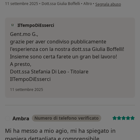
secondo l'opinione dell'ut
11 settembre 2025
•
Dott.ssa Giulia Boffelli
•
Altro
•
Segnala abuso
IlTempoDiEsserci
Gent.mo G.,
grazie per aver condiviso pubblicamente
l'esperienza con la nostra dott.ssa Giulia Boffelli!
Insieme sono certa farete un gran bel lavoro!
A presto,
Dott.ssa Stefania Di Leo - Titolare
IlTempoDiEsserci
11 settembre 2025
Ambra
Numero di telefono verificato
A
Mi ha messo a mio agio, mi ha spiegato in
maniera dettagliata e comprensibile.