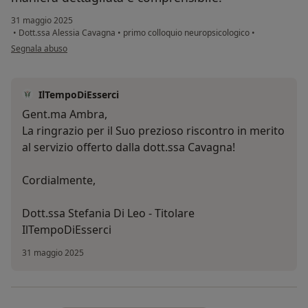
31 maggio 2025
•
Dott.ssa Alessia Cavagna
•
primo colloquio neuropsicologico
•
secondo l'opinione dell'utente Ambra
Segnala abuso
IlTempoDiEsserci
Gent.ma Ambra,
La ringrazio per il Suo prezioso riscontro in merito
al servizio offerto dalla dott.ssa Cavagna!
Cordialmente,
Dott.ssa Stefania Di Leo - Titolare
IlTempoDiEsserci
31 maggio 2025