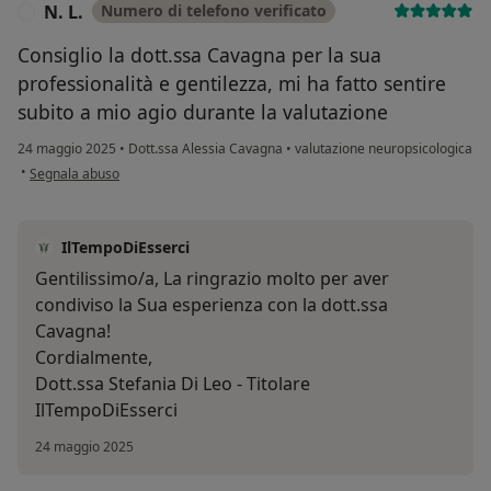
N. L.
Numero di telefono verificato
N
Consiglio la dott.ssa Cavagna per la sua
professionalità e gentilezza, mi ha fatto sentire
subito a mio agio durante la valutazione
24 maggio 2025
•
Dott.ssa Alessia Cavagna
•
valutazione neuropsicologica
secondo l'opinione dell'utente N. L.
•
Segnala abuso
IlTempoDiEsserci
Gentilissimo/a, La ringrazio molto per aver
condiviso la Sua esperienza con la dott.ssa
Cavagna!
Cordialmente,
Dott.ssa Stefania Di Leo - Titolare
IlTempoDiEsserci
24 maggio 2025