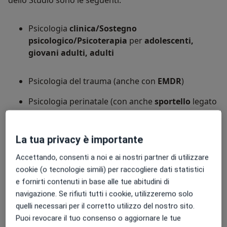
Psicologia
clinica/Sostegno
psicologico/Psicoterapia
per
adolescenti,
giovani adulti, adulti
Psicologia del trauma (anche con
EMDR
)
Psicologia perinatale (con anche
sportello
legato
all'allattamento, al sonno, alle autonomie e
ricoveri in TIN)
La tua privacy è importante
Psiconcologia
(con anche supporto ai
caregiver
)
Accettando, consenti a noi e ai nostri partner di utilizzare
Neuropsicologia delle
malattie
cookie (o tecnologie simili) per raccogliere dati statistici
neurodegenerative
(con anche supporto ai
e fornirti contenuti in base alle tue abitudini di
caregiver
)
navigazione. Se rifiuti tutti i cookie, utilizzeremo solo
Collaboratore medico esterno:
quelli necessari per il corretto utilizzo del nostro sito.
Psicologia della
coppia
-
sessuologia
(con anche
Puoi revocare il tuo consenso o aggiornare le tue
consulenza/formazione all'
affettività
)
Medico psichiatra
Dott. Filippo Cantù