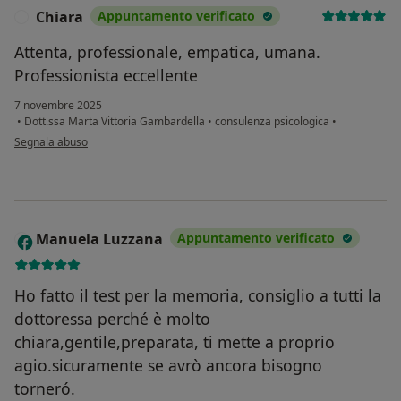
Chiara
Appuntamento verificato
C
Attenta, professionale, empatica, umana.
Professionista eccellente
7 novembre 2025
•
Dott.ssa Marta Vittoria Gambardella
•
consulenza psicologica
•
secondo l'opinione dell'utente Chiara
Segnala abuso
Manuela Luzzana
Appuntamento verificato
M
Ho fatto il test per la memoria, consiglio a tutti la
dottoressa perché è molto
chiara,gentile,preparata, ti mette a proprio
agio.sicuramente se avrò ancora bisogno
torneró.