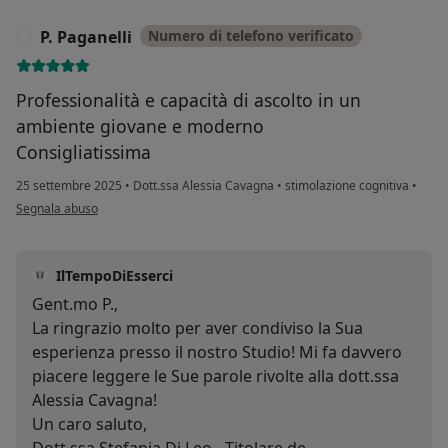
P. Paganelli
Numero di telefono verificato
P
Professionalità e capacità di ascolto in un
ambiente giovane e moderno
Consigliatissima
25 settembre 2025
•
Dott.ssa Alessia Cavagna
•
stimolazione cognitiva
•
secondo l'opinione dell'utente P. Paganelli
Segnala abuso
IlTempoDiEsserci
Gent.mo P.,
La ringrazio molto per aver condiviso la Sua
esperienza presso il nostro Studio! Mi fa davvero
piacere leggere le Sue parole rivolte alla dott.ssa
Alessia Cavagna!
Un caro saluto,
Dott.ssa Stefania Di Leo - Titolare de