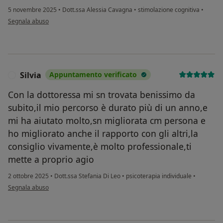
5 novembre 2025
•
Dott.ssa Alessia Cavagna
•
stimolazione cognitiva
•
secondo l'opinione dell'utente Manuela Luzzana
Segnala abuso
Silvia
Appuntamento verificato
S
Con la dottoressa mi sn trovata benissimo da
subito,il mio percorso è durato più di un anno,e
mi ha aiutato molto,sn migliorata cm persona e
ho migliorato anche il rapporto con gli altri,la
consiglio vivamente,è molto professionale,ti
mette a proprio agio
2 ottobre 2025
•
Dott.ssa Stefania Di Leo
•
psicoterapia individuale
•
secondo l'opinione dell'utente Silvia
Segnala abuso