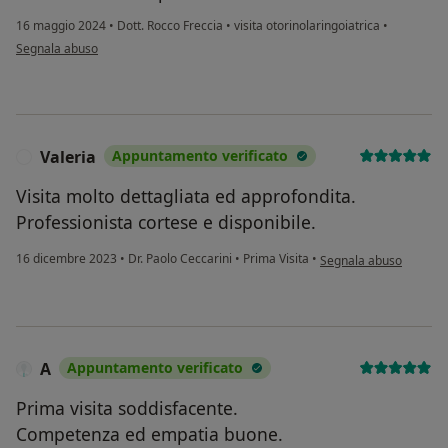
16 maggio 2024
•
Dott. Rocco Freccia
•
visita otorinolaringoiatrica
•
secondo l'opinione dell'utente S. A.
Segnala abuso
Valeria
Appuntamento verificato
V
Visita molto dettagliata ed approfondita.
Professionista cortese e disponibile.
secondo l'opinione dell
16 dicembre 2023
•
Dr. Paolo Ceccarini
•
Prima Visita
•
Segnala abuso
A
Appuntamento verificato
Prima visita soddisfacente.
Competenza ed empatia buone.