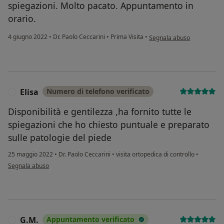
spiegazioni. Molto pacato. Appuntamento in
orario.
secondo l'opinione dell'ute
4 giugno 2022
•
Dr. Paolo Ceccarini
•
Prima Visita
•
Segnala abuso
Elisa
Numero di telefono verificato
E
Disponibilità e gentilezza ,ha fornito tutte le
spiegazioni che ho chiesto puntuale e preparato
sulle patologie del piede
25 maggio 2022
•
Dr. Paolo Ceccarini
•
visita ortopedica di controllo
•
secondo l'opinione dell'utente Elisa
Segnala abuso
G.M.
Appuntamento verificato
G