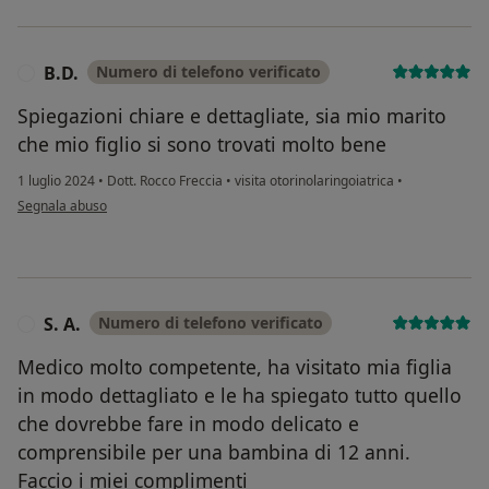
B.D.
Numero di telefono verificato
B
Spiegazioni chiare e dettagliate, sia mio marito
che mio figlio si sono trovati molto bene
1 luglio 2024
•
Dott. Rocco Freccia
•
visita otorinolaringoiatrica
•
secondo l'opinione dell'utente B.D.
Segnala abuso
S. A.
Numero di telefono verificato
S
Medico molto competente, ha visitato mia figlia
in modo dettagliato e le ha spiegato tutto quello
che dovrebbe fare in modo delicato e
comprensibile per una bambina di 12 anni.
Faccio i miei complimenti