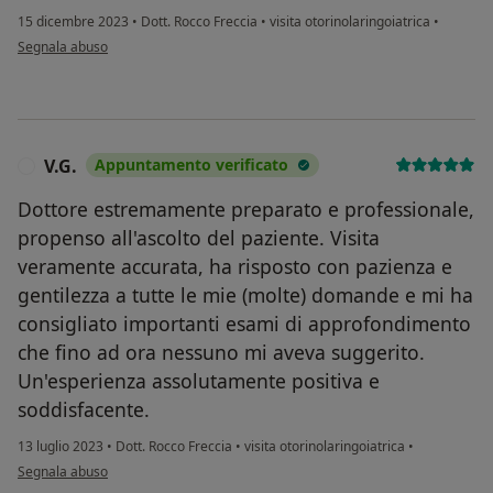
15 dicembre 2023
•
Dott. Rocco Freccia
•
visita otorinolaringoiatrica
•
secondo l'opinione dell'utente A
Segnala abuso
V.G.
Appuntamento verificato
V
Dottore estremamente preparato e professionale,
propenso all'ascolto del paziente. Visita
veramente accurata, ha risposto con pazienza e
gentilezza a tutte le mie (molte) domande e mi ha
consigliato importanti esami di approfondimento
che fino ad ora nessuno mi aveva suggerito.
Un'esperienza assolutamente positiva e
soddisfacente.
13 luglio 2023
•
Dott. Rocco Freccia
•
visita otorinolaringoiatrica
•
secondo l'opinione dell'utente V.G.
Segnala abuso