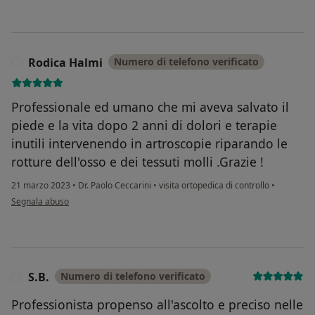
Rodica Halmi
Numero di telefono verificato
R
Professionale ed umano che mi aveva salvato il
piede e la vita dopo 2 anni di dolori e terapie
inutili intervenendo in artroscopie riparando le
rotture dell'osso e dei tessuti molli .Grazie !
21 marzo 2023
•
Dr. Paolo Ceccarini
•
visita ortopedica di controllo
•
secondo l'opinione dell'utente Rodica Halmi
Segnala abuso
S.B.
Numero di telefono verificato
S
Professionista propenso all'ascolto e preciso nelle