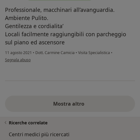
Professionale, macchinari all’avanguardia.
Ambiente Pulito.
Gentilezza e cordialita’
Locali facilmente raggiungibili con parcheggio
sul piano ed ascensore
11 agosto 2021
•
Dott. Carmine Camicia
•
Visita Specialistica
•
secondo l'opinione dell'utente G.M.
Segnala abuso
Mostra altro
Ricerche correlate
Centri medici più ricercati