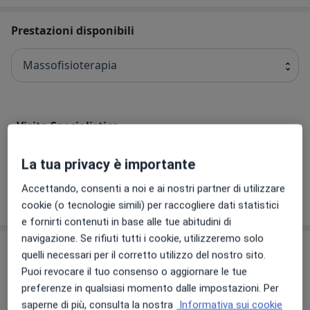
Prestazioni disponibili
Massofisioterapia
Visita Specialistica
Visita Specialistica
Dettagli
La tua privacy è importante
Accettando, consenti a noi e ai nostri partner di utilizzare
Come funzionano i prezzi?
cookie (o tecnologie simili) per raccogliere dati statistici
e fornirti contenuti in base alle tue abitudini di
navigazione. Se rifiuti tutti i cookie, utilizzeremo solo
Il nostro team
Controlla la mia assicurazione
quelli necessari per il corretto utilizzo del nostro sito.
Puoi revocare il tuo consenso o aggiornare le tue
Massofisioterapista
preferenze in qualsiasi momento dalle impostazioni. Per
saperne di più, consulta la nostra
Informativa sui cookie