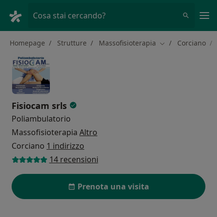
Men
Cosa stai cercando?
Homepage
Strutture
Massofisioterapia
Corciano
Cambia città
Fisiocam srls
Poliambulatorio
Massofisioterapia
Altro
Corciano
1 indirizzo
14 recensioni
Prenota una visita