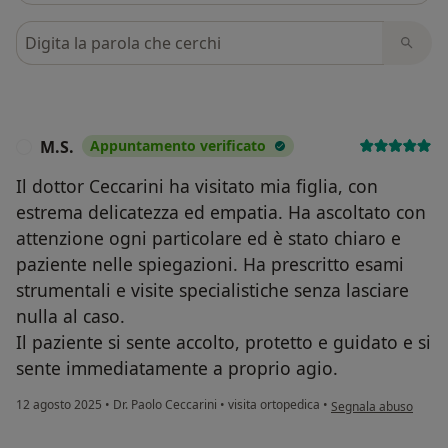
Cerca nelle recensioni
M.S.
Appuntamento verificato
M
Il dottor Ceccarini ha visitato mia figlia, con
estrema delicatezza ed empatia. Ha ascoltato con
attenzione ogni particolare ed è stato chiaro e
paziente nelle spiegazioni. Ha prescritto esami
strumentali e visite specialistiche senza lasciare
nulla al caso.
Il paziente si sente accolto, protetto e guidato e si
sente immediatamente a proprio agio.
secondo l'opinione de
12 agosto 2025
•
Dr. Paolo Ceccarini
•
visita ortopedica
•
Segnala abuso