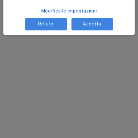
Questo centro non ha nessun professionista con date disponibili
Modifica le impostazioni
Mostra profilo
Rifiuto
Accetto
Professionisti sanitari disponibili
Questi professionisti sanitari si trovano fuori Crema,
CR, in aree vicine alla tua ricerca.
CSR - CENTRO SPECIALISTICO
RIABILITATIVO