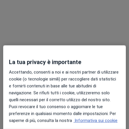
Centro Medico Metica
Poliambulatorio
·
Altro
Fisiatra, Endocrinologo, Proctologo
47 recensioni
La tua privacy è importante
Viale Repubblica, 20, Crema
•
Mappa
Accettando, consenti a noi e ai nostri partner di utilizzare
Centro Medico Metica
cookie (o tecnologie simili) per raccogliere dati statistici
Visita fisiatrica
90 €
e fornirti contenuti in base alle tue abitudini di
navigazione. Se rifiuti tutti i cookie, utilizzeremo solo
quelli necessari per il corretto utilizzo del nostro sito.
Puoi revocare il tuo consenso o aggiornare le tue
Dott.ssa Maria
Dott. Sergio Freschi
Dott. Luca Mariani
preferenze in qualsiasi momento dalle impostazioni. Per
Pandino
Fisiatra
Fisiatra
Fisiatra
saperne di più, consulta la nostra
Informativa sui cookie