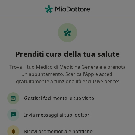
Men
Fisiatria • Crema, CR
Filters
• 1
Mappa
Centri specialistici di fisiatria a Crema
Prenditi cura della tua salute
In che modo ordiniamo i risultati
Trova il tuo Medico di Medicina Generale e prenota
un appuntamento. Scarica l'App e accedi
gratuitamente a funzionalità esclusive per te:
Gestisci facilmente le tue visite
Invia messaggi ai tuoi dottori
CMP - Centro Medico Polidiagnostico Lodi
Ricevi promemoria e notifiche
Centro Medico