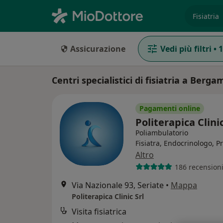
es. prest
Assicurazione
Vedi più filtri
•
1
Centri specialistici di fisiatria a Berga
Pagamenti online
Politerapica Clini
Poliambulatorio
Fisiatra, Endocrinologo, P
Altro
186 recension
Via Nazionale 93, Seriate
•
Mappa
Politerapica Clinic Srl
Visita fisiatrica