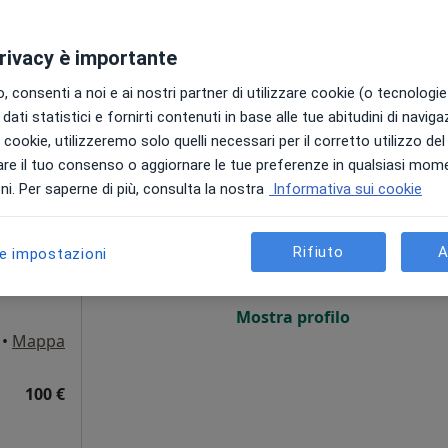
privacy è importante
. Alberto
 consenti a noi e ai nostri partner di utilizzare cookie (o tecnologie 
onzoni
dati statistici e fornirti contenuti in base alle tue abitudini di navig
isiatra
i i cookie, utilizzeremo solo quelli necessari per il corretto utilizzo de
re il tuo consenso o aggiornare le tue preferenze in qualsiasi mom
gamo
i. Per saperne di più, consulta la nostra
Informativa sui cookie
Oggi
Domani
Dom,
Lun,
7 Ago
8 Ago
9 Ago
10 Ago
·
topedico
Rifiuto
A
le impostazioni
Non ci sono agende disponibili!
i
Mostra profilo
•
Mappa
100 €