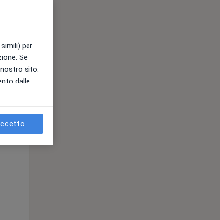
simili) per
azione. Se
l nostro sito.
ento dalle
Mar,
Mer,
Gio,
11 Ago
12 Ago
13 Ago
ccetto