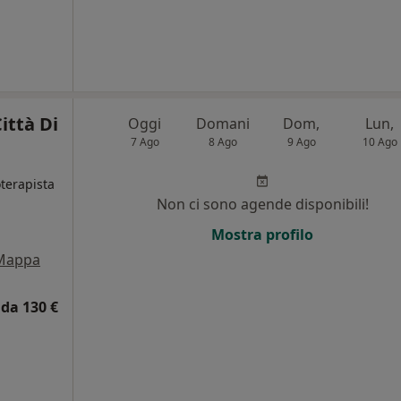
ittà Di
Oggi
Domani
Dom,
Lun,
7 Ago
8 Ago
9 Ago
10 Ago
oterapista
Non ci sono agende disponibili!
i
Mostra profilo
Mappa
da 130 €