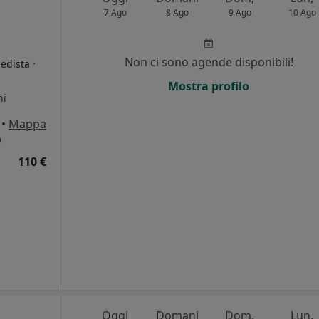
7 Ago
8 Ago
9 Ago
10 Ago
Non ci sono agende disponibili!
·
pedista
Mostra profilo
ni
•
Mappa
O
110 €
Oggi
Domani
Dom,
Lun,