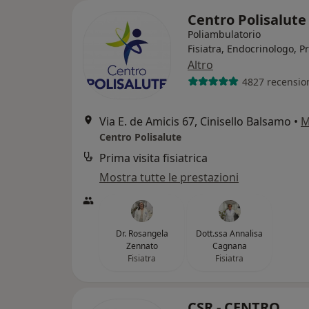
Centro Polisalut
Poliambulatorio
Fisiatra, Endocrinologo, P
Altro
4827 recensio
Via E. de Amicis 67, Cinisello Balsamo
•
M
Centro Polisalute
Prima visita fisiatrica
Mostra tutte le prestazioni
Dr. Rosangela
Dott.ssa Annalisa
Zennato
Cagnana
Fisiatra
Fisiatra
CSR - CENTRO