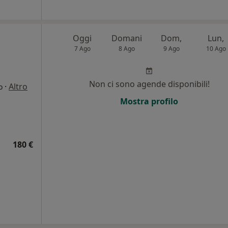
Oggi
Domani
Dom,
Lun,
7 Ago
8 Ago
9 Ago
10 Ago
Non ci sono agende disponibili!
·
Altro
o
Mostra profilo
180 €