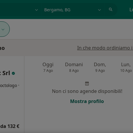
azione, medico, struttura
es: Roma
L
mo
In che modo ordiniamo i r
Oggi
Domani
Dom,
Lun,
7 Ago
8 Ago
9 Ago
10 Ago
c Srl
·
roctologo
Non ci sono agende disponibili!
i
Mostra profilo
da 132 €