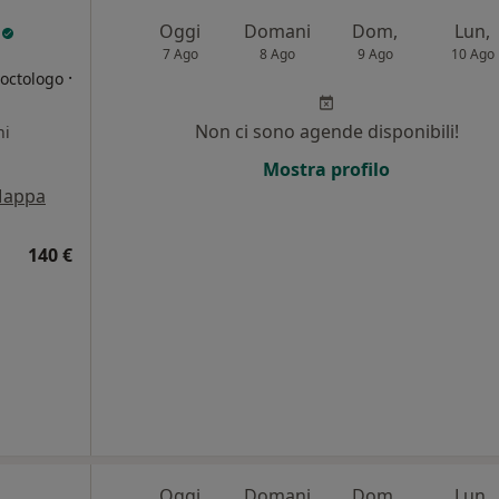
e
Oggi
Domani
Dom,
Lun,
7 Ago
8 Ago
9 Ago
10 Ago
·
roctologo
Non ci sono agende disponibili!
ni
Mostra profilo
appa
140 €
Oggi
Domani
Dom,
Lun,