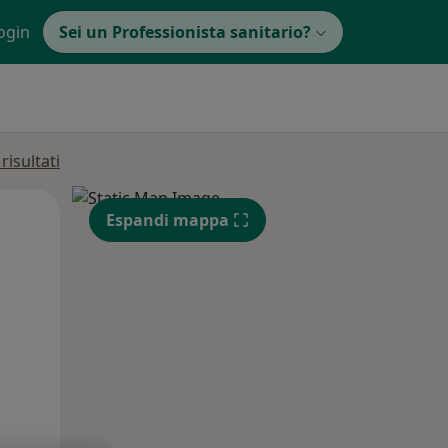
ogin
Sei un Professionista sanitario?
isultati
Mar,
Mer,
Gio,
Espandi mappa
11 Ago
12 Ago
13 Ago