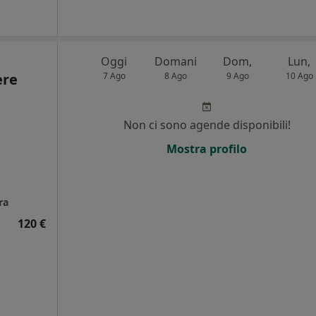
Oggi
Domani
Dom,
Lun,
ere
7 Ago
8 Ago
9 Ago
10 Ago
Non ci sono agende disponibili!
Mostra profilo
i
ra
120 €