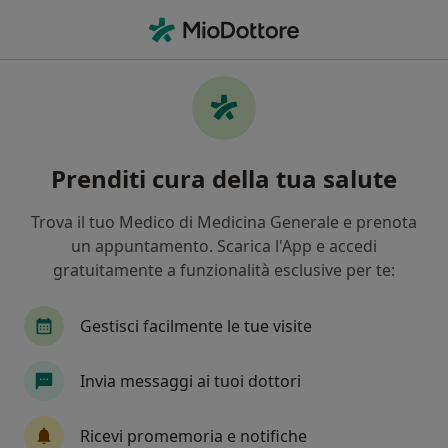
Men
Fisiatria • Brindisi, BR
Filters
• 1
Assicurazione
Map
Centri specialistici di fisiatria a Brindisi
Prenditi cura della tua salute
In che modo ordiniamo i risultati
Trova il tuo Medico di Medicina Generale e prenota
un appuntamento. Scarica l'App e accedi
gratuitamente a funzionalità esclusive per te:
Gestisci facilmente le tue visite
Invia messaggi ai tuoi dottori
Polispecialistico DEVICIENTI
Centro Medico
Ricevi promemoria e notifiche
·
Altro
Fisiatra, Endocrinologo, Urologo