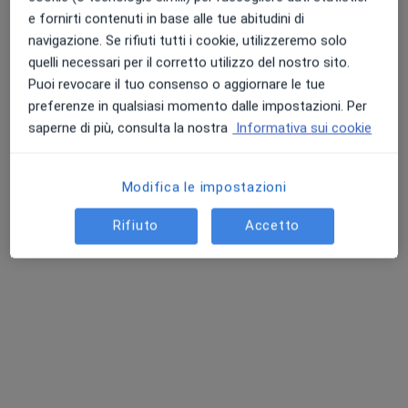
Brindisi, BR, in aree vicine alla tua ricerca.
e fornirti contenuti in base alle tue abitudini di
navigazione. Se rifiuti tutti i cookie, utilizzeremo solo
quelli necessari per il corretto utilizzo del nostro sito.
Puoi revocare il tuo consenso o aggiornare le tue
preferenze in qualsiasi momento dalle impostazioni. Per
saperne di più, consulta la nostra
Informativa sui cookie
Modifica le impostazioni
Pagamenti online
Check Up Centre
Rifiuto
Accetto
Casa di cura privata non accreditata
·
Altro
Fisiatra, Endocrinologo, Proctologo
3582 recensioni
Via Federico II 6, Cavallino
•
Mappa
Check Up Centre
Prima visita fisiatrica
Prezzo non disponibile
Mostra tutte le prestazioni