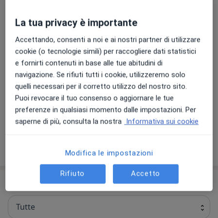
Sito nel cuore di Padova, vicino al Prato della Valle, è
facilmente raggiungibile con i mezzi pubblici o con
La tua privacy è importante
l'automobile che si può parcheggiare tranquillamente
Accettando, consenti a noi e ai nostri partner di utilizzare
adiacente lo Studio.
cookie (o tecnologie simili) per raccogliere dati statistici
Il nostro team avrà il piacere di accogliervi in uno
e fornirti contenuti in base alle tue abitudini di
Chi siamo
spazio luminoso e confortevole, la Dott.ssa Carlotta
Altro
navigazione. Se rifiuti tutti i cookie, utilizzeremo solo
Bortoletti specialista in dermatologia, tricologia e
Le nostre specializzazioni
Mostra tutto
quelli necessari per il corretto utilizzo del nostro sito.
medicina estetica, sarà lieta di consigliarvi al meglio il
Puoi revocare il tuo consenso o aggiornare le tue
trattamento più adeguato alla vostra patologia o
Dermatologia
preferenze in qualsiasi momento dalle impostazioni. Per
semplicemente per la cura ed il mantenimento del
saperne di più, consulta la nostra
Informativa sui cookie
vostro aspetto.
Ricordandovi che il benessere di noi stessi è
Visualizza altre informazioni
importantissimo per una prospettiva di longevity, vi
Modifica le impostazioni
aspettiamo per un primo appuntamento.
DERMACARE Team
Rifiuto
Accetto
Prestazioni disponibili
Tutte