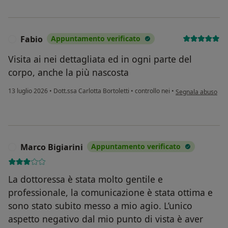
Fabio
Appuntamento verificato
F
Visita ai nei dettagliata ed in ogni parte del
corpo, anche la più nascosta
secondo l'opinione
13 luglio 2026
•
Dott.ssa Carlotta Bortoletti
•
controllo nei
•
Segnala abuso
Marco Bigiarini
Appuntamento verificato
M
La dottoressa è stata molto gentile e
professionale, la comunicazione è stata ottima e
sono stato subito messo a mio agio. L’unico
aspetto negativo dal mio punto di vista è aver