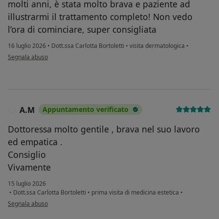
molti anni, è stata molto brava e paziente ad
illustrarmi il trattamento completo! Non vedo
l’ora di cominciare, super consigliata
16 luglio 2026
•
Dott.ssa Carlotta Bortoletti
•
visita dermatologica
•
secondo l'opinione dell'utente Elisa Scarparo
Segnala abuso
A.M
Appuntamento verificato
A
Dottoressa molto gentile , brava nel suo lavoro
ed empatica .
Consiglio
Vivamente
15 luglio 2026
•
Dott.ssa Carlotta Bortoletti
•
prima visita di medicina estetica
•
secondo l'opinione dell'utente A.M
Segnala abuso