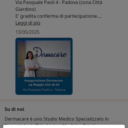
Via Pasquale Paoli 4 - Padova (zona Città
Giardino)
E' gradita conferma di partecipazione.
Leggi di più
Io ed il mio staff vi aspettiamo!
13/05/2025
Su di noi
Dermacare è uno Studio Medico Specializzato in
Dermatologia/Tricologia e Medicina Estetica.