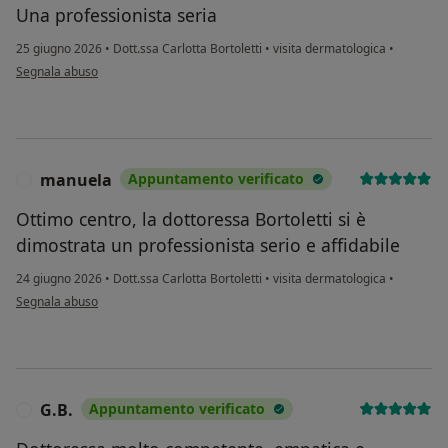
Una professionista seria
25 giugno 2026
•
Dott.ssa Carlotta Bortoletti
•
visita dermatologica
•
secondo l'opinione dell'utente Galeazzo Giampaolo
Segnala abuso
manuela
Appuntamento verificato
M
Ottimo centro, la dottoressa Bortoletti si è
dimostrata un professionista serio e affidabile
24 giugno 2026
•
Dott.ssa Carlotta Bortoletti
•
visita dermatologica
•
secondo l'opinione dell'utente manuela
Segnala abuso
G.B.
Appuntamento verificato
G