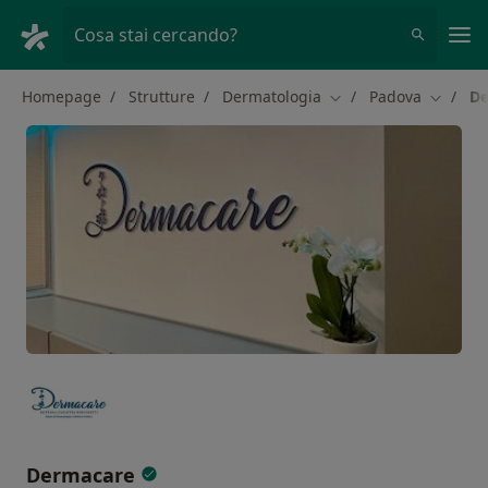
Men
Cosa stai cercando?
Homepage
Strutture
Dermatologia
Padova
De
Cambia città
Cambia 
Dermacare