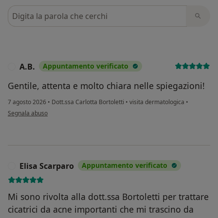
Cerca nelle recensioni
A.B.
Appuntamento verificato
A
Gentile, attenta e molto chiara nelle spiegazioni!
7 agosto 2026
•
Dott.ssa Carlotta Bortoletti
•
visita dermatologica
•
secondo l'opinione dell'utente A.B.
Segnala abuso
Elisa Scarparo
Appuntamento verificato
E
Mi sono rivolta alla dott.ssa Bortoletti per trattare
cicatrici da acne importanti che mi trascino da