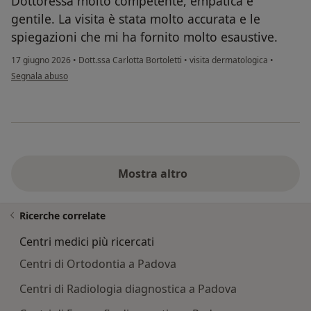
Dottoressa molto competente, empatica e
gentile. La visita è stata molto accurata e le
spiegazioni che mi ha fornito molto esaustive.
17 giugno 2026
•
Dott.ssa Carlotta Bortoletti
•
visita dermatologica
•
secondo l'opinione dell'utente G.B.
Segnala abuso
Mostra altro
Ricerche correlate
Centri medici più ricercati
Centri di Ortodontia a Padova
Centri di Radiologia diagnostica a Padova