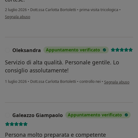
2 luglio 2026
•
Dott.ssa Carlotta Bortoletti
•
prima visita tricologica
•
secondo l'opinione dell'utente L.P.
Segnala abuso
Oleksandra
Appuntamento verificato
O
Servizio di alta qualità. Personale gentile. Lo
consiglio assolutamente!
secondo l'opinione 
1 luglio 2026
•
Dott.ssa Carlotta Bortoletti
•
controllo nei
•
Segnala abuso
Galeazzo Giampaolo
Appuntamento verificato
G
Persona molto preparata e competente