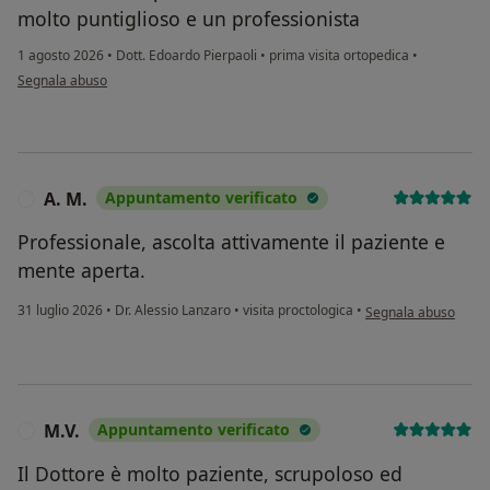
molto puntiglioso e un professionista
1 agosto 2026
•
Dott. Edoardo Pierpaoli
•
prima visita ortopedica
•
secondo l'opinione dell'utente Gian franco
Segnala abuso
A. M.
Appuntamento verificato
A
Professionale, ascolta attivamente il paziente e
mente aperta.
secondo l'opinione de
31 luglio 2026
•
Dr. Alessio Lanzaro
•
visita proctologica
•
Segnala abuso
M.V.
Appuntamento verificato
M
Il Dottore è molto paziente, scrupoloso ed