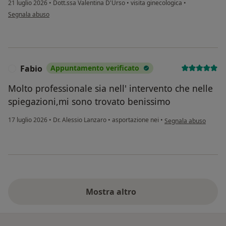
21 luglio 2026
•
Dott.ssa Valentina D'Urso
•
visita ginecologica
•
secondo l'opinione dell'utente G.C
Segnala abuso
Fabio
Appuntamento verificato
F
Molto professionale sia nell' intervento che nelle
spiegazioni,mi sono trovato benissimo
secondo l'opinione del
17 luglio 2026
•
Dr. Alessio Lanzaro
•
asportazione nei
•
Segnala abuso
Mostra altro