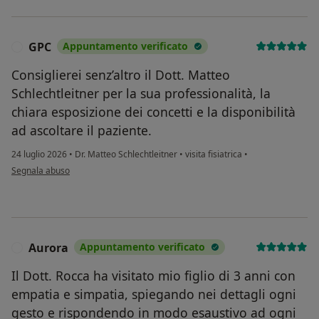
GPC
Appuntamento verificato
G
Consiglierei senz’altro il Dott. Matteo
Schlechtleitner per la sua professionalità, la
chiara esposizione dei concetti e la disponibilità
ad ascoltare il paziente.
24 luglio 2026
•
Dr. Matteo Schlechtleitner
•
visita fisiatrica
•
secondo l'opinione dell'utente GPC
Segnala abuso
Aurora
Appuntamento verificato
A
Il Dott. Rocca ha visitato mio figlio di 3 anni con
empatia e simpatia, spiegando nei dettagli ogni
gesto e rispondendo in modo esaustivo ad ogni