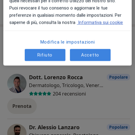
quelli necessari per il corretto utilizzo del nostro sito.
Puoi revocare il tuo consenso o aggiornare le tue
Come funzionano i prezzi?
preferenze in qualsiasi momento dalle impostazioni. Per
saperne di più, consulta la nostra
Informativa sui cookie
Il nostro team
Controlla la mia assicurazione
Modifica le impostazioni
Tutte
Rifiuto
Accetto
Dott. Lorenzo Rocca
Popolare
Dermatologo, Tricologo, Venereologo
204 recensioni
Prenota
Dr. Alessio Lanzaro
Popolare