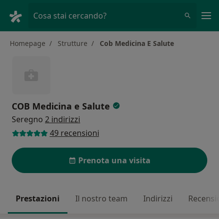
Men
Cosa stai cercando?
Homepage
Strutture
Cob Medicina E Salute
COB Medicina e Salute
Seregno
2 indirizzi
49 recensioni
Prenota una visita
Prestazioni
Il nostro team
Indirizzi
Recensi