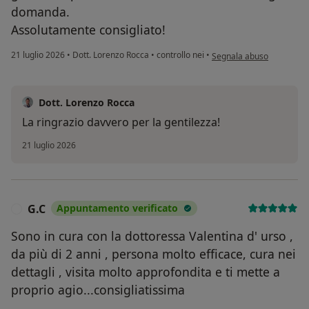
domanda.
Assolutamente consigliato!
secondo l'opinione dell'u
21 luglio 2026
•
Dott. Lorenzo Rocca
•
controllo nei
•
Segnala abuso
Dott. Lorenzo Rocca
La ringrazio davvero per la gentilezza!
21 luglio 2026
G.C
Appuntamento verificato
G
Sono in cura con la dottoressa Valentina d' urso ,
da più di 2 anni , persona molto efficace, cura nei
dettagli , visita molto approfondita e ti mette a
proprio agio...consigliatissima