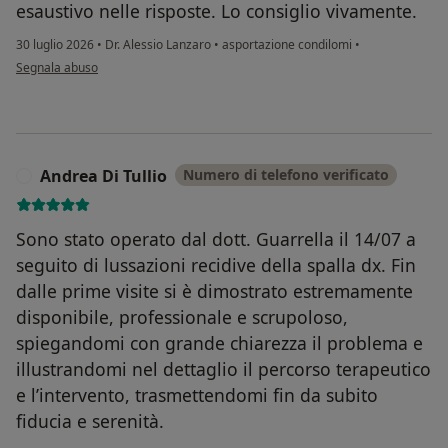
esaustivo nelle risposte. Lo consiglio vivamente.
30 luglio 2026
•
Dr. Alessio Lanzaro
•
asportazione condilomi
•
secondo l'opinione dell'utente M.V.
Segnala abuso
Andrea Di Tullio
Numero di telefono verificato
A
Sono stato operato dal dott. Guarrella il 14/07 a
seguito di lussazioni recidive della spalla dx. Fin
dalle prime visite si è dimostrato estremamente
disponibile, professionale e scrupoloso,
spiegandomi con grande chiarezza il problema e
illustrandomi nel dettaglio il percorso terapeutico
e l’intervento, trasmettendomi fin da subito
fiducia e serenità.