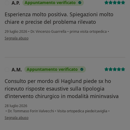
A.P.
Appuntamento verificato
A
Esperienza molto positiva. Spiegazioni molto
chiare e precise del problema rilevato
29 luglio 2026
•
Dr. Vincenzo Guarrella
•
prima visita ortopedica
•
secondo l'opinione dell'utente A.P.
Segnala abuso
A.M.
Appuntamento verificato
A
Consulto per mordo di Haglund piede sx ho
ricevuto risposte esaustive sulla tipologia
d’intervento chirurgico in modalità mininvasiva
28 luglio 2026
•
Dr. Tommaso Forin Valvecchi
•
Visita ortopedica piede/caviglia
•
secondo l'opinione dell'utente A.M.
Segnala abuso