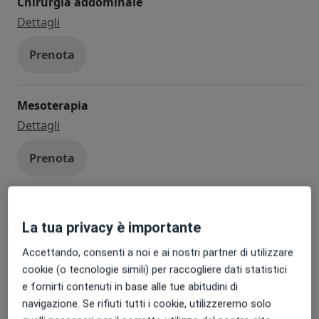
Chirurgia addominale
chirurgia addominale
Dettagli
Prenota
Mesoterapia
mesoterapia
Dettagli
Prenota
Scleroterapia
La tua privacy è importante
scleroterapia
Da 150 €
Dettagli
Accettando, consenti a noi e ai nostri partner di utilizzare
Prenota
cookie (o tecnologie simili) per raccogliere dati statistici
e fornirti contenuti in base alle tue abitudini di
+ 176 prestazioni
navigazione. Se rifiuti tutti i cookie, utilizzeremo solo