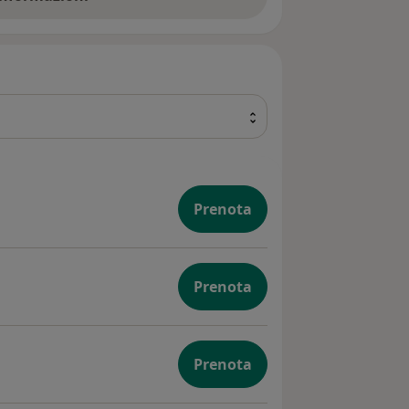
 convenzione con il S.S.N., muniti di
egionale, o in forma privatistica.
Prenota
Prenota
Prenota