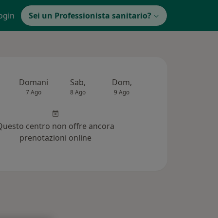
ogin
Sei un Professionista sanitario?
Domani
Sab,
Dom,
Lun,
Mar,
7 Ago
8 Ago
9 Ago
10 Ago
11 Ag
Questo centro non offre ancora
prenotazioni online