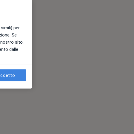
simili) per
azione. Se
l nostro sito.
ento dalle
ccetto