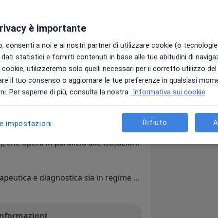
privacy è importante
 consenti a noi e ai nostri partner di utilizzare cookie (o tecnologie 
dati statistici e fornirti contenuti in base alle tue abitudini di navig
Ortopedico
i i cookie, utilizzeremo solo quelli necessari per il corretto utilizzo de
re il tuo consenso o aggiornare le tue preferenze in qualsiasi mom
Altre specializzazioni
i. Per saperne di più, consulta la nostra
Informativa sui cookie
Rifiuto
A
le impostazioni
 istituto clinico privato, accreditato
, che opera in parallelo alle istituzioni
apeutica e diagnostica sia in regime di
merose branche specialistiche mediche,
 informazioni