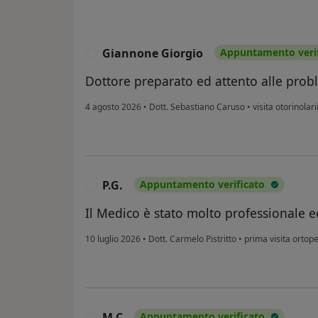
Giannone Giorgio
Appuntamento verif
G
Dottore preparato ed attento alle prob
4 agosto 2026
•
Dott. Sebastiano Caruso
•
visita otorinolar
P.G.
Appuntamento verificato
P
Il Medico è stato molto professionale 
10 luglio 2026
•
Dott. Carmelo Pistritto
•
prima visita ortop
M.C
Appuntamento verificato
M