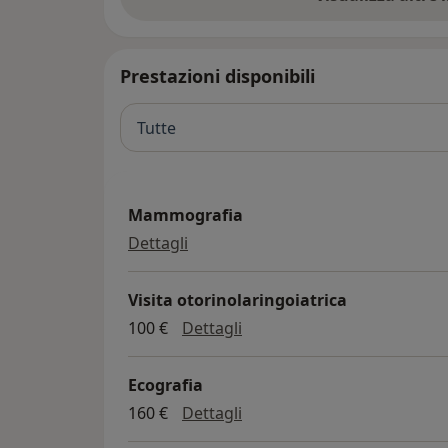
L'accesso ai suoi servizi si può effettuare in
richiesta del medico generico su ricettario r
Prestazioni disponibili
Tutte
Mammografia
mammografia
Dettagli
Visita otorinolaringoiatrica
visita otorinolaringoiatrica
100 €
Dettagli
Ecografia
ecografia
160 €
Dettagli