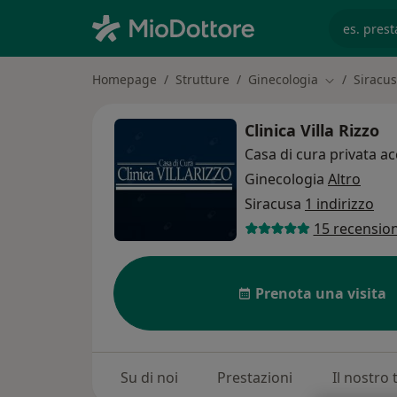
es. prest
Homepage
Strutture
Ginecologia
Siracu
Cambia citt
Clinica Villa Rizzo
Casa di cura privata ac
Ginecologia
Altro
Siracusa
1 indirizzo
15 recension
Prenota una visita
Su di noi
Prestazioni
Il nostro