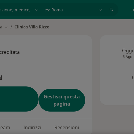
azione, medico, struttura
es: Roma
L
sa
Clinica Villa Rizzo
à
Cambia città
Oggi
creditata
6 Ago
i
Gestisci questa
pagina
 team
Indirizzi
Recensioni