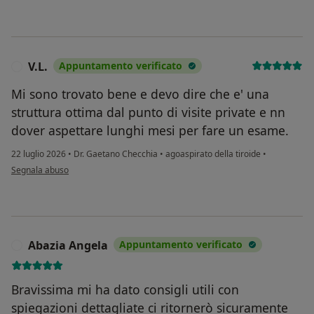
V.L.
Appuntamento verificato
V
Mi sono trovato bene e devo dire che e' una
struttura ottima dal punto di visite private e nn
dover aspettare lunghi mesi per fare un esame.
22 luglio 2026
•
Dr. Gaetano Checchia
•
agoaspirato della tiroide
•
secondo l'opinione dell'utente V.L.
Segnala abuso
Abazia Angela
Appuntamento verificato
A
Bravissima mi ha dato consigli utili con
spiegazioni dettagliate ci ritornerò sicuramente