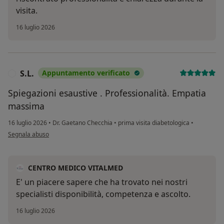
visita.
16 luglio 2026
S.L.
Appuntamento verificato
S
Spiegazioni esaustive . Professionalità. Empatia
massima
16 luglio 2026
•
Dr. Gaetano Checchia
•
prima visita diabetologica
•
secondo l'opinione dell'utente S.L.
Segnala abuso
CENTRO MEDICO VITALMED
E' un piacere sapere che ha trovato nei nostri
specialisti disponibilità, competenza e ascolto.
16 luglio 2026