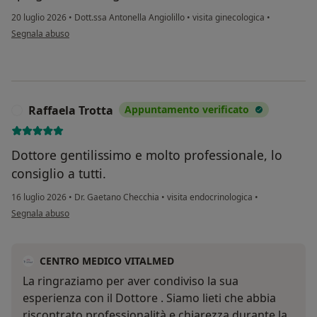
20 luglio 2026
•
Dott.ssa Antonella Angiolillo
•
visita ginecologica
•
secondo l'opinione dell'utente Abazia Angela
Segnala abuso
Raffaela Trotta
Appuntamento verificato
R
Dottore gentilissimo e molto professionale, lo
consiglio a tutti.
16 luglio 2026
•
Dr. Gaetano Checchia
•
visita endocrinologica
•
secondo l'opinione dell'utente Raffaela Trotta
Segnala abuso
CENTRO MEDICO VITALMED
La ringraziamo per aver condiviso la sua
esperienza con il Dottore . Siamo lieti che abbia
riscontrato professionalità e chiarezza durante la