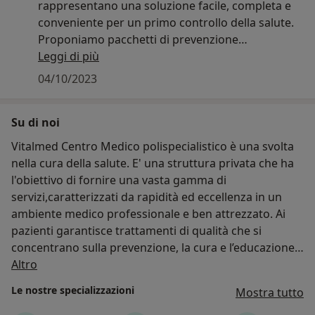
rappresentano una soluzione facile, completa e
conveniente per un primo controllo della salute.
Proponiamo pacchetti di prevenzione
cardiovascolare:
Leggi di più
-Visita completa con elettrocardiogramma di
04/10/2023
base+
ecocardiogramma+
Su di noi
holter cardiaco oppure holter pressorio+
esami ematochimici(emocromo, glicemia,
Vitalmed Centro Medico polispecialistico è una svolta
colesterolo TOT HDL LDL, trigliceridi) € 210 -20% =
nella cura della salute. E' una struttura privata che ha
€170
l'obiettivo di fornire una vasta gamma di
servizi,caratterizzati da rapidità ed eccellenza in un
-Visita completa con elettrocardiogramma di
ambiente medico professionale e ben attrezzato. Ai
base+
pazienti garantisce trattamenti di qualità che si
ecocardiogramma+
concentrano sulla prevenzione, la cura e l’educazione.
esami ematochimici € 150-20% € 120
Chi siamo
Il nostro è un centro medico con sede a Foggia in via
Altro
Libera 32 che offre servizi medici avanzati attraverso
Le nostre specializzazioni
-Visita completa con elettrocardiogramma di
Mostra tutto
l'utilizzo di macchinari di ultima generazione per le
base+
famiglie della provincia. Un team di oltre 17 esperti,ha