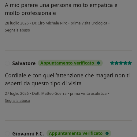
A mio parere una persona molto empatica e
molto professionale
28 luglio 2026
•
Dr. Ciro Michele Niro
•
prima visita urologica
•
secondo l'opinione dell'utente Raffaele
Segnala abuso
Salvatore
Appuntamento verificato
S
Cordiale e con quell’attenzione che magari non ti
aspetti da questo tipo di visita
27 luglio 2026
•
Dott. Matteo Guerra
•
prima visita oculistica
•
secondo l'opinione dell'utente Salvatore
Segnala abuso
Giovanni F.C.
Appuntamento verificato
G