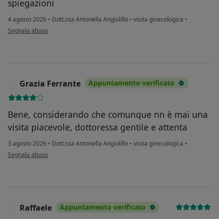
spiegazioni
4 agosto 2026
•
Dott.ssa Antonella Angiolillo
•
visita ginecologica
•
secondo l'opinione dell'utente NG
Segnala abuso
Grazia Ferrante
Appuntamento verificato
G
Bene, considerando che comunque nn è mai una
visita piacevole, dottoressa gentile e attenta
3 agosto 2026
•
Dott.ssa Antonella Angiolillo
•
visita ginecologica
•
secondo l'opinione dell'utente Grazia Ferrante
Segnala abuso
Raffaele
Appuntamento verificato
R