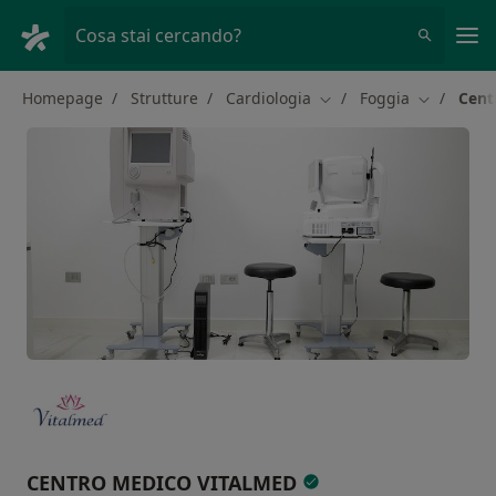
Men
Cosa stai cercando?
Homepage
Strutture
Cardiologia
Foggia
Cent
Cambia città
Cambia cit
CENTRO MEDICO VITALMED