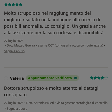
Molto scrupoloso nel raggiungimento del
migliore risultato nella indagine alla ricerca di
possibili anomalie. Lo consiglio. Un grazie anche
alla assistente per la sua cortesia e disponibilità.
27 luglio 2026
•
Dott. Matteo Guerra
•
esame OCT (tomografia ottica computerizzata)
•
secondo l'opinione dell'utente Giovanni F.C.
Segnala abuso
Valeria
Appuntamento verificato
V
Dottore scrupoloso e molto attento ai dettagli
consigliato
22 luglio 2026
•
Dott. Antonio Palieri
•
visita gastroenterologica di controllo
secondo l'opinione dell'utente Valeria
•
Segnala abuso