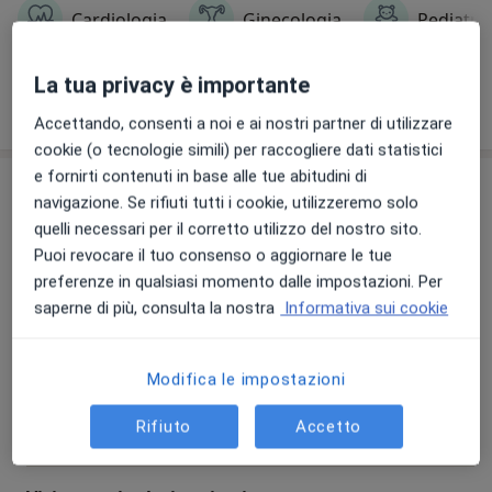
ecocardiogramma+
Cardiologia
Ginecologia
Pediatria
raccolto le specializzazioni in varie branche della
Holter cardiaco oppure Holter pressorio € 180-
medicina, incluse cardiologia, chirurgia generale,
20% € 145
ostetricia/ginecologia,endocrinologia,gastroenterolog
La tua privacy è importante
Visualizza altre informazioni
ia ecc..
Possibilità di eseguire l'esame del sangue
Accettando, consenti a noi e ai nostri partner di utilizzare
omocisteina € 35
cookie (o tecnologie simili) per raccogliere dati statistici
e fornirti contenuti in base alle tue abitudini di
Prestazioni disponibili
navigazione. Se rifiuti tutti i cookie, utilizzeremo solo
quelli necessari per il corretto utilizzo del nostro sito.
Tutte
Puoi revocare il tuo consenso o aggiornare le tue
preferenze in qualsiasi momento dalle impostazioni. Per
saperne di più, consulta la nostra
Informativa sui cookie
Esame audiometrico
esame audiometrico
100 €
Dettagli
Modifica le impostazioni
Prenota
Rifiuto
Accetto