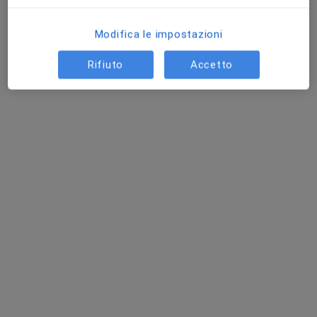
Modifica le impostazioni
Rifiuto
Accetto
Medical Center Foligno
Centro Medico
·
Altro
Cardiologo, Endocrinologo, Logopedista
249 recensioni
Piazza Ercole Giacomini 5, Foligno
•
Mappa
Medical Center Foligno
Certificato medico sportivo non agonistico
45 €
Mostra tutte le prestazioni
Questo centro non ha nessun professionista con date disponibili
Mostra profilo