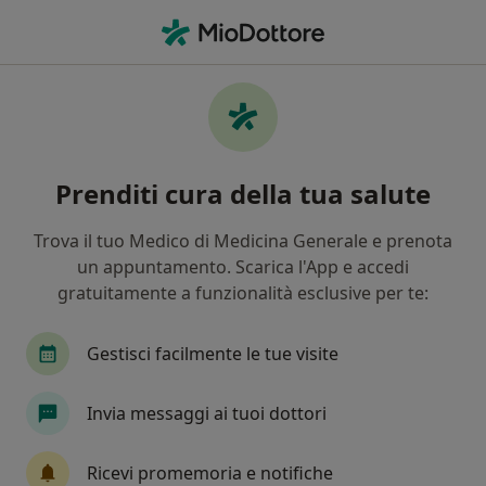
Men
Cardiologia • Trevi, PG
Filters
• 1
Mappa
Centri specialistici di cardiologia a Trevi
Prenditi cura della tua salute
In che modo ordiniamo i risultati
Trova il tuo Medico di Medicina Generale e prenota
un appuntamento. Scarica l'App e accedi
gratuitamente a funzionalità esclusive per te:
Gestisci facilmente le tue visite
Invia messaggi ai tuoi dottori
CENTRO MEDICO DOTT. GIULIO LORETI DI
SANDRO LORETI S.A.S.
Ricevi promemoria e notifiche
Poliambulatorio