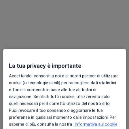
Flexor Lab
Centro Medico
·
Altro
Cardiologo, Endocrinologo, Urologo
1360 recensioni
La tua privacy è importante
Via Pietrarossa 5, Borgo di Trevi
•
Mappa
Accettando, consenti a noi e ai nostri partner di utilizzare
Flexor Lab
cookie (o tecnologie simili) per raccogliere dati statistici
Questo centro non ha nessun professionista con date disponibili
e fornirti contenuti in base alle tue abitudini di
navigazione. Se rifiuti tutti i cookie, utilizzeremo solo
Mostra profilo
quelli necessari per il corretto utilizzo del nostro sito.
Puoi revocare il tuo consenso o aggiornare le tue
preferenze in qualsiasi momento dalle impostazioni. Per
saperne di più, consulta la nostra
Informativa sui cookie