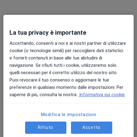
Cardiologo
Cardiologo
Cardiologo
Questo centro non ha nessun professionista con date disponibili
Mostra profilo
La tua privacy è importante
Accettando, consenti a noi e ai nostri partner di utilizzare
cookie (o tecnologie simili) per raccogliere dati statistici
e fornirti contenuti in base alle tue abitudini di
navigazione. Se rifiuti tutti i cookie, utilizzeremo solo
quelli necessari per il corretto utilizzo del nostro sito.
Puoi revocare il tuo consenso o aggiornare le tue
preferenze in qualsiasi momento dalle impostazioni. Per
saperne di più, consulta la nostra
Informativa sui cookie
Deruta Salute Poliambulatorio
Poliambulatorio
·
Altro
Cardiologo, Endocrinologo, Logopedista
Modifica le impostazioni
134 recensioni
Via Giuseppe di Vittorio 14, Deruta
•
Mappa
Rifiuto
Accetto
Deruta Salute Poliambulatorio