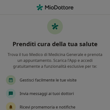
Men
Cardiologia • Perugia, PG
Filters
• 1
Assicurazione
Map
Centri specialistici di cardiologia a Perugia
Prenditi cura della tua salute
In che modo ordiniamo i risultati
Trova il tuo Medico di Medicina Generale e prenota
un appuntamento. Scarica l'App e accedi
gratuitamente a funzionalità esclusive per te:
Gestisci facilmente le tue visite
Invia messaggi ai tuoi dottori
CEMER - Centro Europeo per la Medicina e
la Ricerca
Ricevi promemoria e notifiche
Centro Medico