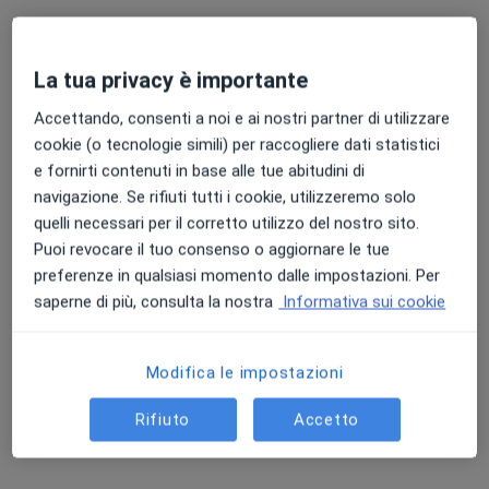
La tua privacy è importante
Studi Professionali Misericordia di
Accettando, consenti a noi e ai nostri partner di utilizzare
Montenero
cookie (o tecnologie simili) per raccogliere dati statistici
Studio Medico
·
Altro
e fornirti contenuti in base alle tue abitudini di
Cardiologo, Psicoterapeuta, Otorino
navigazione. Se rifiuti tutti i cookie, utilizzeremo solo
370 recensioni
quelli necessari per il corretto utilizzo del nostro sito.
Via di Montenero 201, Livorno
•
Mappa
Puoi revocare il tuo consenso o aggiornare le tue
Studi Professionali Misericordia di Montenero
preferenze in qualsiasi momento dalle impostazioni. Per
Visita cardiologica
Prezzo non disponibile
saperne di più, consulta la nostra
Informativa sui cookie
Modifica le impostazioni
Dr. Angelo Bartoletti
Cardiologo
Rifiuto
Accetto
Questo centro non ha nessun professionista con date disponibili