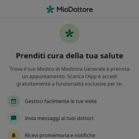
Men
Cardiologia • Livorno, LI
Filters
• 1
Assicurazione
Map
Centri specialistici di cardiologia a Livorno
Prenditi cura della tua salute
In che modo ordiniamo i risultati
Trova il tuo Medico di Medicina Generale e prenota
un appuntamento. Scarica l'App e accedi
gratuitamente a funzionalità esclusive per te:
Gestisci facilmente le tue visite
Invia messaggi ai tuoi dottori
Ethicamed
Centro Medico
Ricevi promemoria e notifiche
·
Altro
Cardiologo, Endocrinologo, Urologo