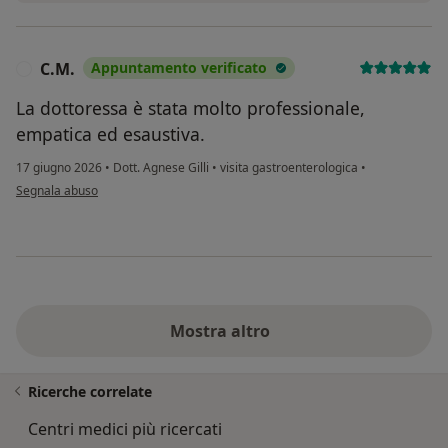
C.M.
Appuntamento verificato
C
La dottoressa è stata molto professionale,
empatica ed esaustiva.
17 giugno 2026
•
Dott. Agnese Gilli
•
visita gastroenterologica
•
secondo l'opinione dell'utente C.M.
Segnala abuso
Mostra altro
Ricerche correlate
Centri medici più ricercati