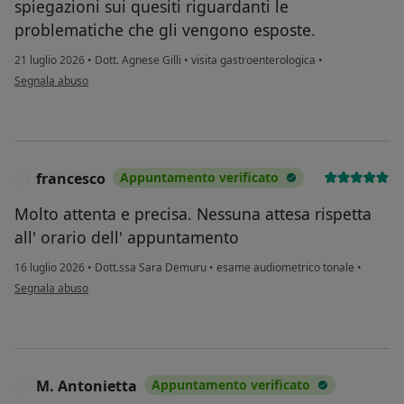
spiegazioni sui quesiti riguardanti le
problematiche che gli vengono esposte.
21 luglio 2026
•
Dott. Agnese Gilli
•
visita gastroenterologica
•
secondo l'opinione dell'utente MS
Segnala abuso
francesco
Appuntamento verificato
F
Molto attenta e precisa. Nessuna attesa rispetta
all' orario dell' appuntamento
16 luglio 2026
•
Dott.ssa Sara Demuru
•
esame audiometrico tonale
•
secondo l'opinione dell'utente francesco
Segnala abuso
M. Antonietta
Appuntamento verificato
M