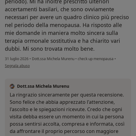
periodo). Mi ha inoltre prescritto ulteriori
accertamenti basilari, che sono ovviamente
necessari per avere un quadro clinico più preciso
nel periodo della menopausa. Ha risposto alle
mie domande in maniera molto sincera sulla
terapia ormonale sostitutiva e ha chiarito vari
dubbi. Mi sono trovata molto bene.
31 luglio 2026
•
Dott.ssa Michela Murenu
•
check up menopausa
•
secondo l'opinione dell'utente L.D.
Segnala abuso
Dott.ssa Michela Murenu
La ringrazio sinceramente per questa recensione.
Sono felice che abbia apprezzato l'attenzione,
l'ascolto e le spiegazioni ricevute. Credo che ogni
visita debba essere un momento in cui la persona
possa sentirsi accolta, compresa e informata, così
da affrontare il proprio percorso con maggiore