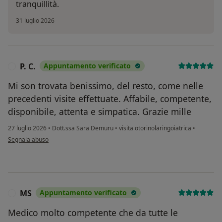
tranquillità.
31 luglio 2026
P. C.
Appuntamento verificato
P
Mi son trovata benissimo, del resto, come nelle
precedenti visite effettuate. Affabile, competente,
disponibile, attenta e simpatica. Grazie mille
27 luglio 2026
•
Dott.ssa Sara Demuru
•
visita otorinolaringoiatrica
•
secondo l'opinione dell'utente P. C.
Segnala abuso
MS
Appuntamento verificato
M
Medico molto competente che da tutte le