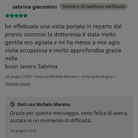
sabrina giacomini
Numero di telefono verificato
S
ho effettuato una visita portata in reparto dal
pronto soccorso la dottoressa è stata molto
gentile ero agitata e mi ha messo a mio agio
visita scrupolosa e molto approfondita grazie
mille
buon lavoro Sabrina
24 giugno 2026
•
Dott.ssa Michela Murenu
•
visita ginecologica
•
secondo l'opinione dell'utente sabrina giacomini
Segnala abuso
Dott.ssa Michela Murenu
Grazie per questo messaggio, sono felice di averla
aiutata in un momento di difficoltà.
24 giugno 2026