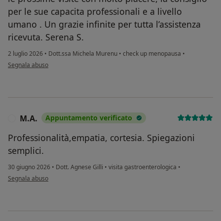
per le sue capacita professionali e a livello
umano . Un grazie infinite per tutta l’assistenza
ricevuta. Serena S.
2 luglio 2026
•
Dott.ssa Michela Murenu
•
check up menopausa
•
secondo l'opinione dell'utente Serena
Segnala abuso
M.A.
Appuntamento verificato
M
Professionalità,empatia, cortesia. Spiegazioni
semplici.
30 giugno 2026
•
Dott. Agnese Gilli
•
visita gastroenterologica
•
secondo l'opinione dell'utente M.A.
Segnala abuso