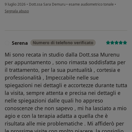
9 luglio 2026
•
Dott.ssa Sara Demuru
•
esame audiometrico tonale
•
secondo l'opinione dell'utente H. P. I.
Segnala abuso
Serena
Numero di telefono verificato
S
Mi sono recata in studio dalla Dott.ssa Murenu
per appuntamento , sono rimasta soddisfatta per
il trattamento, per la sua puntualità , cortesia e
professionalità , Impeccabile nelle sue
spiegazioni nei dettagli e accortezze durante tutta
la visita, sempre attenta e precisa nei dettagli e
nelle spiegazioni dalle quali ho appreso
conoscenze che non sapevo , mi ha lasciato a mio
agio e con la terapia adatta a quella che è
risultata alle mie problematiche . Mi affiderò per
le prossime visite con molto piacere, la consiglio