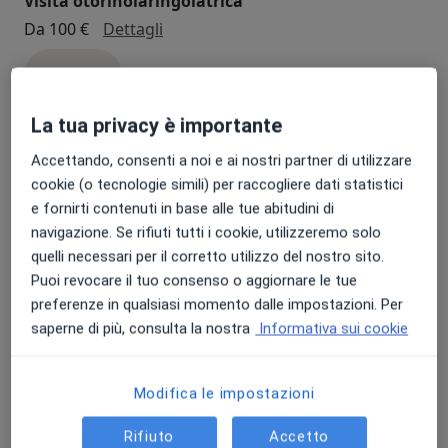
Visita otorinolaringoiatrica
visita otorinolaringoiatrica
Da 100 €
Dettagli
Prenota
La tua privacy è importante
Visita ginecologica
Accettando, consenti a noi e ai nostri partner di utilizzare
visita ginecologica
110 €
Dettagli
cookie (o tecnologie simili) per raccogliere dati statistici
e fornirti contenuti in base alle tue abitudini di
Prenota
navigazione. Se rifiuti tutti i cookie, utilizzeremo solo
quelli necessari per il corretto utilizzo del nostro sito.
Puoi revocare il tuo consenso o aggiornare le tue
Visita gastroenterologica
preferenze in qualsiasi momento dalle impostazioni. Per
visita gastroenterologica
120 €
Dettagli
saperne di più, consulta la nostra
Informativa sui cookie
Prenota
Modifica le impostazioni
Ecografia ginecologica
Rifiuto
Accetto