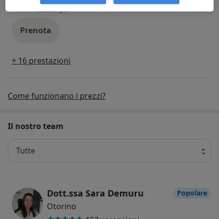
ecografia ginecologica
100 €
Dettagli
Prenota
+ 16 prestazioni
Come funzionano i prezzi?
Il nostro team
Tutte
Dott.ssa Sara Demuru
Popolare
Otorino