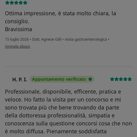
Ottima impressione, è stata molto chiara, la
consiglio.
Bravissima
15 luglio 2026
•
Dott. Agnese Gilli
•
visita gastroenterologica
•
secondo l'opinione dell'utente M. Antonietta
Segnala abuso
H. P. I.
Appuntamento verificato
H
Professionale, disponibile, efficente, pratica e
veloce. Ho fatto la visita per un concorso e mi
sono trovata più che bene trovando da parte
della dottoressa professionalità, simpatia e
conoscenza sulla questione concorsi cosa che non
è molto diffusa. Pienamente soddisfatta