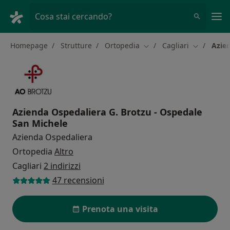
Men
Cosa stai cercando?
Homepage
Strutture
Ortopedia
Cagliari
Azien
Cambia città
Cambia cit
Azienda Ospedaliera G. Brotzu - Ospedale
San Michele
Azienda Ospedaliera
Ortopedia
Altro
Cagliari
2 indirizzi
47 recensioni
Prenota una visita