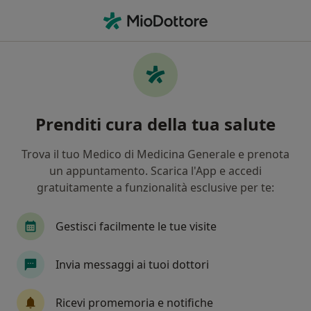
Men
Andrologia • Sava, TA
Filters
• 1
Mappa
Centri specialistici di andrologia a Sava
Prenditi cura della tua salute
In che modo ordiniamo i risultati
Trova il tuo Medico di Medicina Generale e prenota
un appuntamento. Scarica l'App e accedi
gratuitamente a funzionalità esclusive per te:
Gestisci facilmente le tue visite
Invia messaggi ai tuoi dottori
Poliambulatorio San Giuseppe Sava
Poliambulatorio
Ricevi promemoria e notifiche
·
Altro
Andrologo, Endocrinologo, Urologo