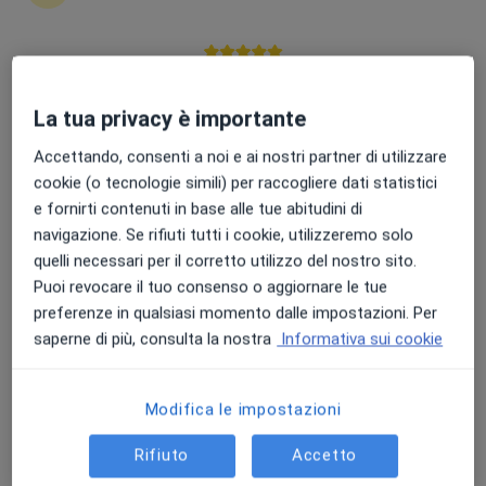
1774 recensioni
Corso Francia 38, Sava
•
Mappa
Punteggio medio: 4.7 e 4.8 su Apple e Play Store
Poliambulatorio San Giuseppe Sava
Visita andrologica
124 €
La tua privacy è importante
Accettando, consenti a noi e ai nostri partner di utilizzare
cookie (o tecnologie simili) per raccogliere dati statistici
e fornirti contenuti in base alle tue abitudini di
Dott. Mattia Rocco
Peluso
navigazione. Se rifiuti tutti i cookie, utilizzeremo solo
Andrologo
quelli necessari per il corretto utilizzo del nostro sito.
Puoi revocare il tuo consenso o aggiornare le tue
Questo centro non ha nessun professionista con date disponibili
preferenze in qualsiasi momento dalle impostazioni. Per
Mostra profilo
saperne di più, consulta la nostra
Informativa sui cookie
Modifica le impostazioni
Rifiuto
Accetto