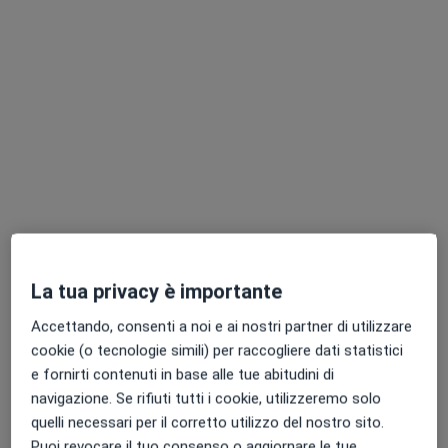
Questi professionisti sanitari si trovano fuori Latina
Scalo, LT, in aree vicine alla tua ricerca.
Redimedica
Centro Medico
La tua privacy è importante
·
Altro
Andrologo, Endocrinologo, Proctologo
8532 recensioni
Accettando, consenti a noi e ai nostri partner di utilizzare
cookie (o tecnologie simili) per raccogliere dati statistici
Indirizzo 1
Indirizzo 2
e fornirti contenuti in base alle tue abitudini di
navigazione. Se rifiuti tutti i cookie, utilizzeremo solo
quelli necessari per il corretto utilizzo del nostro sito.
Largo G. B. Cirri 10, Latina
•
Mappa
Puoi revocare il tuo consenso o aggiornare le tue