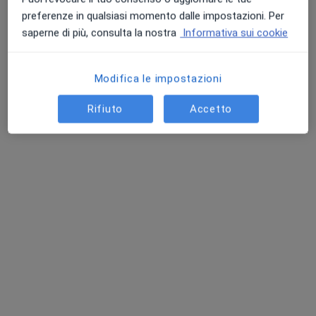
Redimedica
preferenze in qualsiasi momento dalle impostazioni. Per
Visita andrologica
120 €
saperne di più, consulta la nostra
Informativa sui cookie
Modifica le impostazioni
Dr. Danilo Patti
Andrologo
Rifiuto
Accetto
Questo centro non ha nessun professionista con date disponibili
Mostra profilo