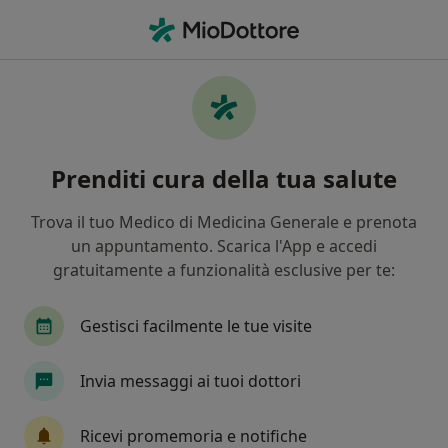
Men
Andrologia • Latina Scalo, LT
Filters
• 1
Mappa
Centri specialistici di andrologia a Latina
Prenditi cura della tua salute
Scalo
In che modo ordiniamo i risultati
Trova il tuo Medico di Medicina Generale e prenota
un appuntamento. Scarica l'App e accedi
gratuitamente a funzionalità esclusive per te:
Gestisci facilmente le tue visite
Invia messaggi ai tuoi dottori
Polispecialistico San Giuseppe
Ricevi promemoria e notifiche
Poliambulatorio