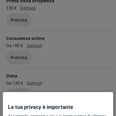
Prima visita ortopedica
prima visita ortopedica
130 €
Dettagli
Prenota
Consulenza online
consulenza online
Da 100 €
Dettagli
Prenota
Dieta
dieta
Da 120 €
Dettagli
Prenota
La tua privacy è importante
+ 23 prestazioni