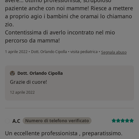
avere… ottimo professionista, scrupoloso
paziente anche con noi mamme! Riesce a mettere
a proprio agio i bambini che oramai lo chiamano
zio.
Contentissima di averlo incontrato nel mio
percorso da mamma!
secondo l'opinione del
1 aprile 2022
•
Dott. Orlando Cipolla
•
visita pediatrica
•
Segnala abuso
Dott. Orlando Cipolla
Grazie di cuore!
12 aprile 2022
A.C
Numero di telefono verificato
A
Un eccellente professionista , preparatissimo.