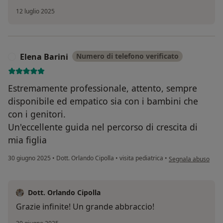
12 luglio 2025
Elena Barini
Numero di telefono verificato
E
Estremamente professionale, attento, sempre
disponibile ed empatico sia con i bambini che
con i genitori.
Un'eccellente guida nel percorso di crescita di
mia figlia
secondo l'opinione d
30 giugno 2025
•
Dott. Orlando Cipolla
•
visita pediatrica
•
Segnala abuso
Dott. Orlando Cipolla
Grazie infinite! Un grande abbraccio!