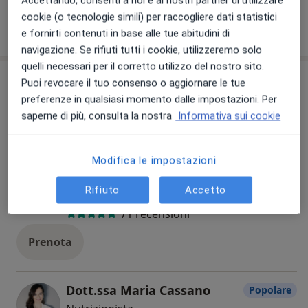
Accettando, consenti a noi e ai nostri partner di utilizzare
cookie (o tecnologie simili) per raccogliere dati statistici
e fornirti contenuti in base alle tue abitudini di
Come funzionano i prezzi?
navigazione. Se rifiuti tutti i cookie, utilizzeremo solo
quelli necessari per il corretto utilizzo del nostro sito.
Il nostro team
Controlla la mia assicurazione
Puoi revocare il tuo consenso o aggiornare le tue
preferenze in qualsiasi momento dalle impostazioni. Per
Tutte
saperne di più, consulta la nostra
Informativa sui cookie
Modifica le impostazioni
Dr. Valerio Maria Monzani
Popolare
Rifiuto
Accetto
Ortopedico, Chirurgo
71 recensioni
Prenota
Dott.ssa Maria Cassano
Popolare