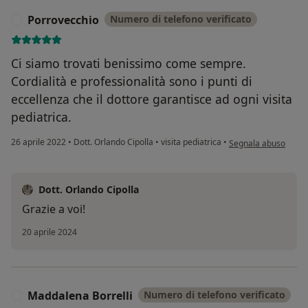
Porrovecchio
Numero di telefono verificato
P
Ci siamo trovati benissimo come sempre.
Cordialità e professionalità sono i punti di
eccellenza che il dottore garantisce ad ogni visita
pediatrica.
secondo l'opinione d
26 aprile 2022
•
Dott. Orlando Cipolla
•
visita pediatrica
•
Segnala abuso
Dott. Orlando Cipolla
Grazie a voi!
20 aprile 2024
Maddalena Borrelli
Numero di telefono verificato
M