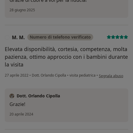
Grazie di cuore a voi per la fiducia!
28 giugno 2025
M. M.
Numero di telefono verificato
M
Elevata disponibilità, cortesia, competenza, molta
pazienza, ottimo approccio con i bambini durante
la visita
secondo l'opinione d
27 aprile 2022
•
Dott. Orlando Cipolla
•
visita pediatrica
•
Segnala abuso
Dott. Orlando Cipolla
Grazie!
20 aprile 2024