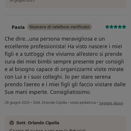
30 giugno 2025
Paola
Numero di telefono verificato
P
Che dire…una persona meravigliosa e un
eccellente professionista! Ha visto nascere i miei
figli e a tutt’oggi che viviamo all’estero si prende
cura dei miei bimbi sempre presente per consigli
e al bisogno capace di organizzarmi visite mirate
con Lui e i suoi colleghi. Io per stare serena
prendo l’aereo e i miei figli gli faccio visitare dalle
Sue mani esperte. Consigliatissimo.
secondo l'opinione 
28 giugno 2025
•
Dott. Orlando Cipolla
•
visita pediatrica
•
Segnala abuso
Dott. Orlando Cipolla