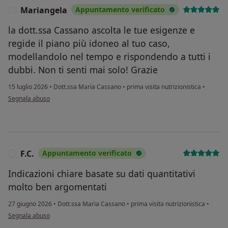
Mariangela
Appuntamento verificato
M
la dott.ssa Cassano ascolta le tue esigenze e
regide il piano più idoneo al tuo caso,
modellandolo nel tempo e rispondendo a tutti i
dubbi. Non ti senti mai solo! Grazie
15 luglio 2026
•
Dott.ssa Maria Cassano
•
prima visita nutrizionistica
•
secondo l'opinione dell'utente Mariangela
Segnala abuso
F.C.
Appuntamento verificato
F
Indicazioni chiare basate su dati quantitativi
molto ben argomentati
27 giugno 2026
•
Dott.ssa Maria Cassano
•
prima visita nutrizionistica
•
secondo l'opinione dell'utente F.C.
Segnala abuso