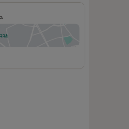
26
appa
 apre in una nuova scheda