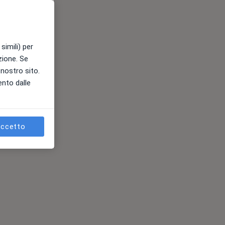
simili) per
azione. Se
l nostro sito.
ento dalle
ccetto