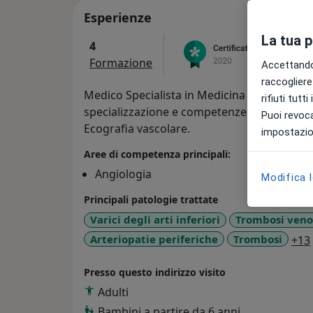
Esperienze
La tua 
4
Formazione
Accettando,
raccogliere 
Medico Specialista in Medicina dello Sport e 
rifiuti tutt
specializzazione e competenze specifiche in 
Puoi revoca
Ecografia vascolare.
impostazion
Aree di competenza principali:
Angiologia
Modifica 
Principali patologie trattate
Varici degli arti inferiori
Trombosi veno
Arteriopatie periferiche
Trombosi
+13
Presso questo indirizzo visito
Adulti
Bambini a partire da 6 anni