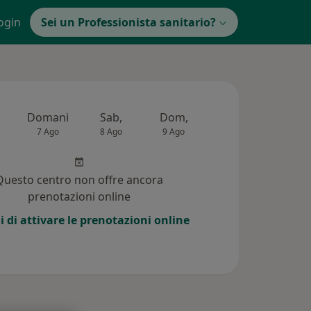
ogin
Sei un Professionista sanitario?
Domani
Sab,
Dom,
Lun,
Mar,
7 Ago
8 Ago
9 Ago
10 Ago
11 Ag
Questo centro non offre ancora
prenotazioni online
i di attivare le prenotazioni online