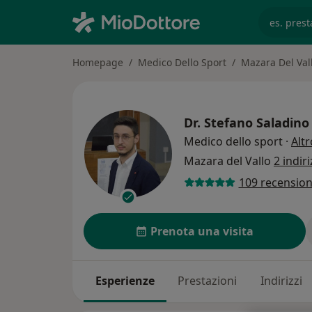
es. prest
Homepage
Medico Dello Sport
Mazara Del Val
Dr.
Stefano Saladino
Medico dello sport
·
Altr
Mazara del Vallo
2 indiri
109 recension
Prenota una visita
Esperienze
Prestazioni
Indirizzi