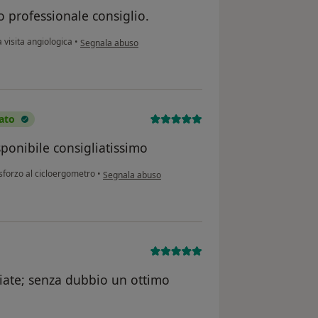
o professionale consiglio.
secondo l'opinione dell'utente Fabri ing
 visita angiologica
•
Segnala abuso
ato
ponibile consigliatissimo
secondo l'opinione dell'utente Danilo mapelli
sforzo al cicloergometro
•
Segnala abuso
liate; senza dubbio un ottimo