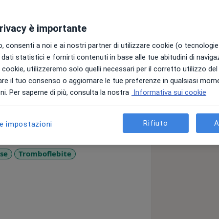
privacy è importante
 consenti a noi e ai nostri partner di utilizzare cookie (o tecnologie 
dati statistici e fornirti contenuti in base alle tue abitudini di navig
dell’Esercizio Fisico, con ultra-
i i cookie, utilizzeremo solo quelli necessari per il corretto utilizzo de
Ecocardiografia applicata all’atleta ed
re il tuo consenso o aggiornare le tue preferenze in qualsiasi mom
i. Per saperne di più, consulta la nostra
Informativa sui cookie
Rifiuto
A
le impostazioni
se
Tromboflebite
a11y_sr_more_diseases