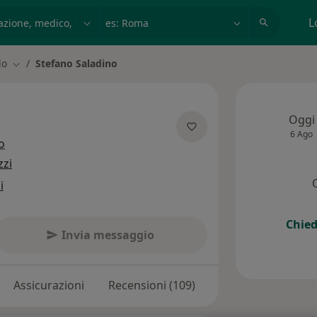
azione, medico, struttura
es: Roma
L
lo
Stefano Saladino
Cambia città
Oggi
6 Ago
sulle specializzazioni
o
zzi
i
Chied
Invia messaggio
Assicurazioni
Recensioni (109)