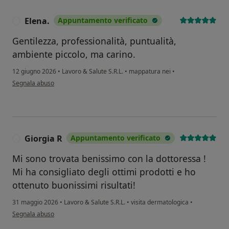
Elena.
Appuntamento verificato
E
Gentilezza, professionalità, puntualità,
ambiente piccolo, ma carino.
12 giugno 2026
•
Lavoro & Salute S.R.L.
•
mappatura nei
•
secondo l'opinione dell'utente Elena.
Segnala abuso
Giorgia R
Appuntamento verificato
G
Mi sono trovata benissimo con la dottoressa !
Mi ha consigliato degli ottimi prodotti e ho
ottenuto buonissimi risultati!
31 maggio 2026
•
Lavoro & Salute S.R.L.
•
visita dermatologica
•
secondo l'opinione dell'utente Giorgia R
Segnala abuso