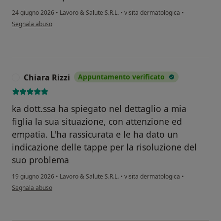
24 giugno 2026
•
Lavoro & Salute S.R.L.
•
visita dermatologica
•
secondo l'opinione dell'utente L.C.
Segnala abuso
Chiara Rizzi
Appuntamento verificato
C
ka dott.ssa ha spiegato nel dettaglio a mia
figlia la sua situazione, con attenzione ed
empatia. L'ha rassicurata e le ha dato un
indicazione delle tappe per la risoluzione del
suo problema
19 giugno 2026
•
Lavoro & Salute S.R.L.
•
visita dermatologica
•
secondo l'opinione dell'utente Chiara Rizzi
Segnala abuso