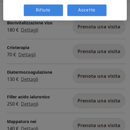
Prestazioni e prezzi
Rifiuto
Accetto
Biorivitalizzazione viso
Prenota una visita
180 €
Dettagli
Crioterapia
Prenota una visita
70 €
Dettagli
Diatermocoagulazione
Prenota una visita
130 €
Dettagli
Filler acido ialuronico
Prenota una visita
250 €
Dettagli
Mappatura nei
Prenota una visita
140 €
Dettagli