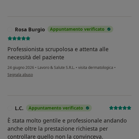
Rosa Burgio
Appuntamento verificato
R
Professionista scrupolosa e attenta alle
necessità del paziente
24 giugno 2026
•
Lavoro & Salute S.R.L.
•
visita dermatologica
•
secondo l'opinione dell'utente Rosa Burgio
Segnala abuso
L.C.
Appuntamento verificato
L
È stata molto gentile e professionale andando
anche oltre la prestazione richiesta per
controllare quello non la convinceva.