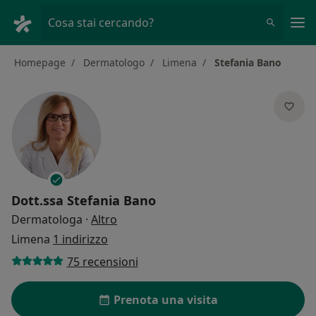
Men
Cosa stai cercando?
Homepage
Dermatologo
Limena
Stefania Bano
Dott.ssa
Stefania Bano
sulle specializzazioni
Dermatologa
·
Altro
Limena
1 indirizzo
75 recensioni
Prenota una visita