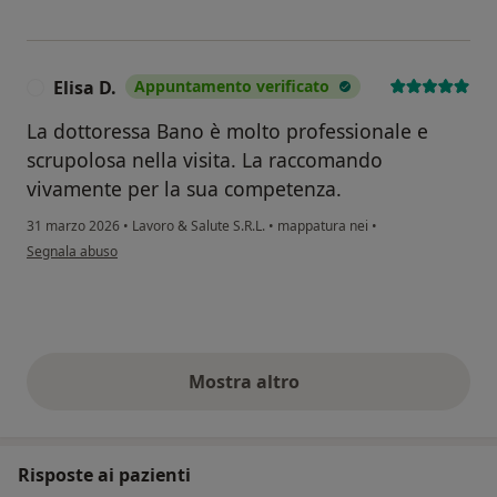
Elisa D.
Appuntamento verificato
E
La dottoressa Bano è molto professionale e
scrupolosa nella visita. La raccomando
vivamente per la sua competenza.
31 marzo 2026
•
Lavoro & Salute S.R.L.
•
mappatura nei
•
secondo l'opinione dell'utente Elisa D.
Segnala abuso
Mostra altro
opinioni di cui sopra
Risposte ai pazienti