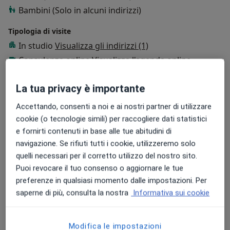
Bambini (Solo in alcuni indirizzi)
Tipologia di visite
In studio
Visualizza gli indirizzi (1)
Consulenza online
Visualizza l'agenda online
Foto e video
La tua privacy è importante
Accettando, consenti a noi e ai nostri partner di utilizzare
cookie (o tecnologie simili) per raccogliere dati statistici
e fornirti contenuti in base alle tue abitudini di
navigazione. Se rifiuti tutti i cookie, utilizzeremo solo
quelli necessari per il corretto utilizzo del nostro sito.
Puoi revocare il tuo consenso o aggiornare le tue
Visualizza galleria (4)
preferenze in qualsiasi momento dalle impostazioni. Per
saperne di più, consulta la nostra
Informativa sui cookie
Mostra dettagli
sull'esperienza
Modifica le impostazioni