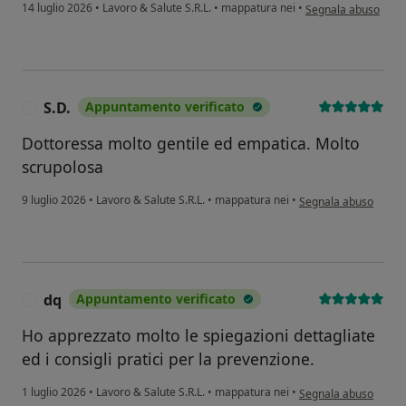
secondo l'opinione d
14 luglio 2026
•
Lavoro & Salute S.R.L.
•
mappatura nei
•
Segnala abuso
S.D.
Appuntamento verificato
S
Dottoressa molto gentile ed empatica. Molto
scrupolosa
secondo l'opinione de
9 luglio 2026
•
Lavoro & Salute S.R.L.
•
mappatura nei
•
Segnala abuso
dq
Appuntamento verificato
D
Ho apprezzato molto le spiegazioni dettagliate
ed i consigli pratici per la prevenzione.
secondo l'opinione de
1 luglio 2026
•
Lavoro & Salute S.R.L.
•
mappatura nei
•
Segnala abuso