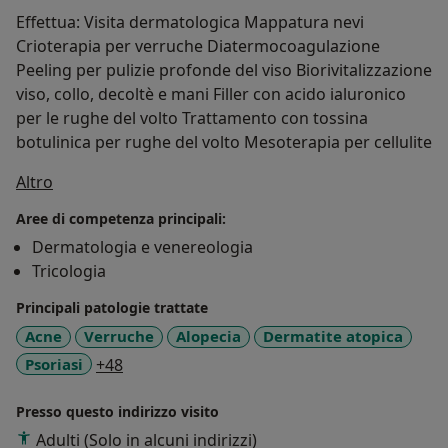
Effettua: Visita dermatologica Mappatura nevi
Crioterapia per verruche Diatermocoagulazione
Peeling per pulizie profonde del viso Biorivitalizzazione
viso, collo, decoltè e mani Filler con acido ialuronico
per le rughe del volto Trattamento con tossina
botulinica per rughe del volto Mesoterapia per cellulite
Su di me
Altro
Aree di competenza principali:
Dermatologia e venereologia
Tricologia
Principali patologie trattate
Acne
Verruche
Alopecia
Dermatite atopica
a11y_sr_more_diseases
Psoriasi
+48
Presso questo indirizzo visito
Adulti (Solo in alcuni indirizzi)