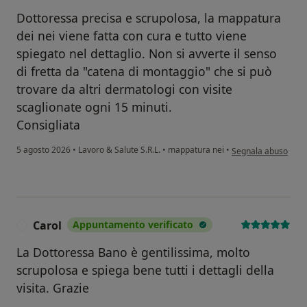
Dottoressa precisa e scrupolosa, la mappatura
dei nei viene fatta con cura e tutto viene
spiegato nel dettaglio. Non si avverte il senso
di fretta da "catena di montaggio" che si può
trovare da altri dermatologi con visite
scaglionate ogni 15 minuti.
Consigliata
secondo l'opinione de
5 agosto 2026
•
Lavoro & Salute S.R.L.
•
mappatura nei
•
Segnala abuso
Carol
Appuntamento verificato
C
La Dottoressa Bano è gentilissima, molto
scrupolosa e spiega bene tutti i dettagli della
visita. Grazie