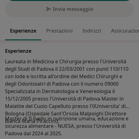
Invia messaggio
Esperienze
Prestazioni
Indirizzi
Assicurazio
Esperienze
Laureata in Medicina e Chirurgia presso l'Università
degli Studi di Padova il 22/03/2001 con punti 110/110
con lode e iscritta all'ordine dei Medici Chirurghi e
degli Odontoiatri di Padova con il numero 09060
Specializzata in Dermatologia e Venereologia il
15/12/2005 presso l'Università di Padova Master in
Malattie del Cuoio Capelluto presso l'0Universita' di
Bologna (Ospedale Sant'Orsola Malpoighi Direttore
Master di II livello in nutrizione umana, educazione e
Bianca Maria Piraccini).
sicurezza alimentare - NUESA, presso l'Università di
Padova dal 2024 al 2025.