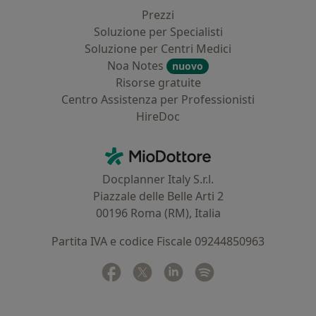
Prezzi
Soluzione per Specialisti
Soluzione per Centri Medici
Noa Notes
nuovo
Risorse gratuite
Centro Assistenza per Professionisti
HireDoc
Contatti
MioDottore - Homepage
Docplanner Italy S.r.l.
Piazzale delle Belle Arti 2
00196 Roma (RM), Italia
Partita IVA e codice Fiscale 09244850963
Facebook
si apre in una nuova scheda
Twitter
si apre in una nuova scheda
Linkedin
si apre in una nuova sc
Spotify
si apre in una nuo