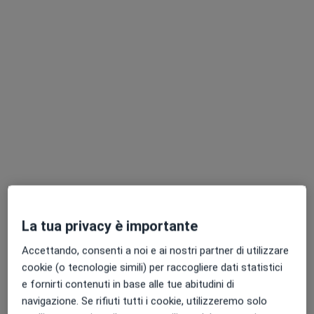
Esperienze
1
Formazione
Medico di medicina generale
Aree di competenza principali:
Medicina generale
La tua privacy è importante
Principali patologie trattate
Accettando, consenti a noi e ai nostri partner di utilizzare
Dolore
Ipertensione
Gengivite
Gastrite
cookie (o tecnologie simili) per raccogliere dati statistici
e fornirti contenuti in base alle tue abitudini di
a11y_sr_more_diseases
Asma
+4
navigazione. Se rifiuti tutti i cookie, utilizzeremo solo