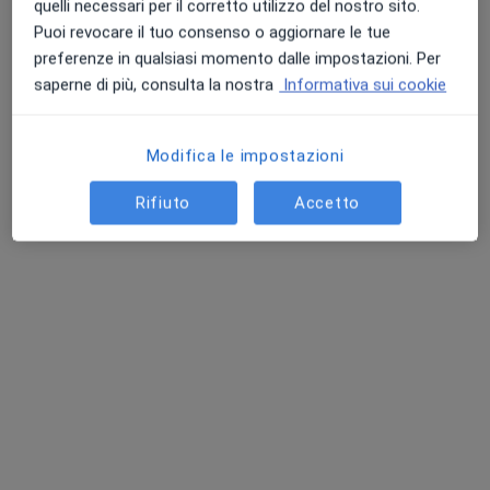
quelli necessari per il corretto utilizzo del nostro sito.
Presso questo indirizzo visito
Puoi revocare il tuo consenso o aggiornare le tue
Adulti
preferenze in qualsiasi momento dalle impostazioni. Per
Bambini a partire da 6 anni
saperne di più, consulta la nostra
Informativa sui cookie
Tipologia di visite
In studio
Visualizza gli indirizzi (1)
Modifica le impostazioni
Foto e video
Rifiuto
Accetto
Visualizza galleria (1)
Mostra dettagli
sull'esperienza