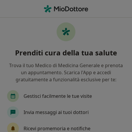
Men
Cosa stai cercando?
Homepage
Medico Di Medicina Generale
Civitanova Mar
Prenditi cura della tua salute
Trova il tuo Medico di Medicina Generale e prenota
un appuntamento. Scarica l'App e accedi
gratuitamente a funzionalità esclusive per te:
Dott.ssa
Sonia Nicoletti
sulle specializzazioni
Medico di medicina generale
·
Altro
Gestisci facilmente le tue visite
Civitanova Marche
1 indirizzo
196 recensioni
Invia messaggi ai tuoi dottori
Prenota una visita
Ricevi promemoria e notifiche