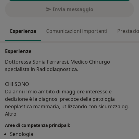
Invia messaggio
Esperienze
Comunicazioni importanti
Prestazio
Esperienze
Dottoressa Sonia Ferraresi, Medico Chirurgo
specialista in Radiodiagnostica.
CHI SONO
Da anni il mio ambito di maggiore interesse e
dedizione è la diagnosi precoce della patologia
neoplastica mammaria, utilizzando con sicurezza ogni
Su di me
strumento diagnostico (visita, mammografia,
Altro
ecografia, RM e prelievi). Eseguo ecografie mammarie
Aree di competenza principali:
con estrema confidenza, trattandosi di indagini che
Senologia
svolgo routinariamente da anni.