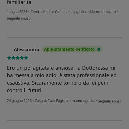
familiarita
1 luglio 2026
•
Centro Medico Cantoni
•
ecografia addome completo
•
secondo l'opinione dell'utente Andrea C.
Segnala abuso
Alessandra
Appuntamento verificato
A
Ero un po’ agitata e ansiosa, la Dottoressa mi
ha messa a mio agio, è stata professionale ed
esaustiva. Sicuramente tornerò da lei per i
controlli futuri.
secondo l'opinione 
24 giugno 2026
•
Casa di Cura Fogliani
•
mammografia
•
Segnala abuso