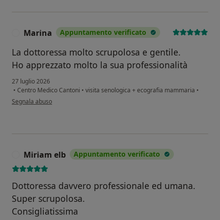
Marina
Appuntamento verificato
M
La dottoressa molto scrupolosa e gentile.
Ho apprezzato molto la sua professionalità
27 luglio 2026
•
Centro Medico Cantoni
•
visita senologica + ecografia mammaria
•
secondo l'opinione dell'utente Marina
Segnala abuso
Miriam elb
Appuntamento verificato
M
Dottoressa davvero professionale ed umana.
Super scrupolosa.
Consigliatissima