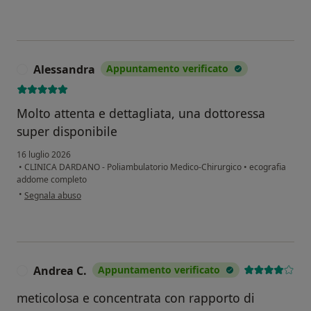
Alessandra
Appuntamento verificato
A
Molto attenta e dettagliata, una dottoressa
super disponibile
16 luglio 2026
•
CLINICA DARDANO - Poliambulatorio Medico-Chirurgico
•
ecografia
addome completo
secondo l'opinione dell'utente Alessandra
•
Segnala abuso
Andrea C.
Appuntamento verificato
A
meticolosa e concentrata con rapporto di