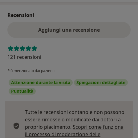
quantitative approach. Ligabue G, Fiocchi F, Ferraresi S,
Barbieri A, Romagnoli R, Torricelli P. Radiol Med. 2007
Recensioni
Oct;112(7):959-68. Epub 2007 Oct 21. English, Italian
Does 16-slice multidetector computed tomography
Aggiungi una recensione
improve stent patency and in-stent restenosis
evaluation? Ligabue G, Fiocchi F, Ferraresi S, Rossi R,
Modena MG, Ratti C, Torricelli P, Romagnoli R. J
121 recensioni
Cardiovasc Med (Hagerstown). 2007 Jun;8(6):438-44.
Più menzionato dai pazienti
PRESTAZIONI: visite senologiche ed ecografie
Attenzione durante la visita
Spiegazioni dettagliate
Puntualità
Tutte le recensioni contano e non possono
essere rimosse o modificate dai dottori a
proprio piacimento.
Scopri come funziona
il processo di moderazione delle