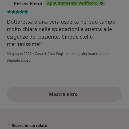
Petras Elena
Appuntamento verificato
P
Dottoressa è una vera esperta nel suo campo,
molto chiara nelle spiegazioni e attenta alle
esigenze del paziente. Cinque stelle
meritatissime!"
24 giugno 2026
•
Casa di Cura Fogliani
•
ecografia mammaria
•
secondo l'opinione dell'utente Petras Elena
Segnala abuso
Mostra altro
opinioni di cui sopra
Ricerche correlate