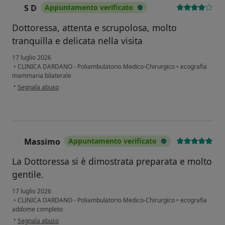
S D
Appuntamento verificato
S
Dottoressa, attenta e scrupolosa, molto
tranquilla e delicata nella visita
17 luglio 2026
•
CLINICA DARDANO - Poliambulatorio Medico-Chirurgico
•
ecografia
mammaria bilaterale
secondo l'opinione dell'utente S D
•
Segnala abuso
Massimo
Appuntamento verificato
M
La Dottoressa si è dimostrata preparata e molto
gentile.
17 luglio 2026
•
CLINICA DARDANO - Poliambulatorio Medico-Chirurgico
•
ecografia
addome completo
secondo l'opinione dell'utente Massimo
•
Segnala abuso