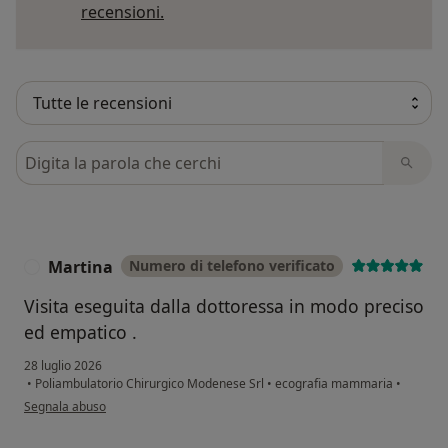
Per saperne di più sulle opinioni
recensioni.
Cerca nelle recensioni
Martina
Numero di telefono verificato
M
Visita eseguita dalla dottoressa in modo preciso
ed empatico .
28 luglio 2026
•
Poliambulatorio Chirurgico Modenese Srl
•
ecografia mammaria
•
secondo l'opinione dell'utente Martina
Segnala abuso