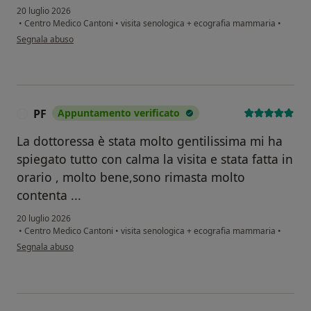
20 luglio 2026
•
Centro Medico Cantoni
•
visita senologica + ecografia mammaria
•
secondo l'opinione dell'utente Miriam elb
Segnala abuso
PF
Appuntamento verificato
P
La dottoressa è stata molto gentilissima mi ha
spiegato tutto con calma la visita e stata fatta in
orario , molto bene,sono rimasta molto
contenta ...
20 luglio 2026
•
Centro Medico Cantoni
•
visita senologica + ecografia mammaria
•
secondo l'opinione dell'utente PF
Segnala abuso