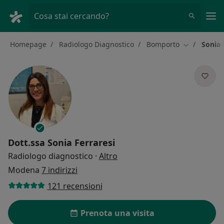
Men
Cosa stai cercando?
Homepage
Radiologo Diagnostico
Bomporto
Sonia 
Cambia citt
Dott.ssa
Sonia Ferraresi
sulle specializzazioni
Radiologo diagnostico
·
Altro
Modena
7 indirizzi
121 recensioni
Prenota una visita