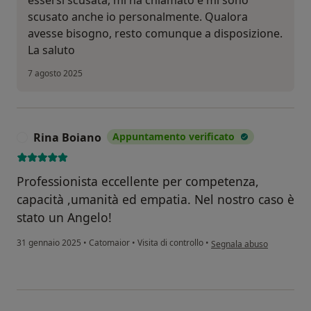
scusato anche io personalmente. Qualora
avesse bisogno, resto comunque a disposizione.
La saluto
7 agosto 2025
Rina Boiano
Appuntamento verificato
R
Professionista eccellente per competenza,
capacità ,umanità ed empatia. Nel nostro caso è
stato un Angelo!
secondo l'opinione dell'ut
31 gennaio 2025
•
Catomaior
•
Visita di controllo
•
Segnala abuso