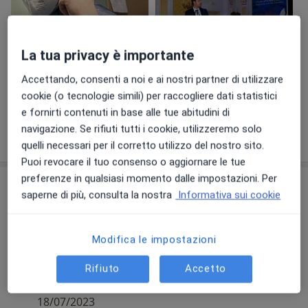
La tua privacy è importante
Accettando, consenti a noi e ai nostri partner di utilizzare
Visualizza galleria (2)
cookie (o tecnologie simili) per raccogliere dati statistici
e fornirti contenuti in base alle tue abitudini di
navigazione. Se rifiuti tutti i cookie, utilizzeremo solo
Mostra dettagli
sull'esperienza
quelli necessari per il corretto utilizzo del nostro sito.
Puoi revocare il tuo consenso o aggiornare le tue
preferenze in qualsiasi momento dalle impostazioni. Per
Comunicazioni importanti
saperne di più, consulta la nostra
Informativa sui cookie
Dott. Silvio Coletta
, Benevento 81100
Modifica le impostazioni
Per info e prenotazioni contattare 3312134565,
preferibilmente via Whatsapp
Rifiuto
Accetto
18/07/2023