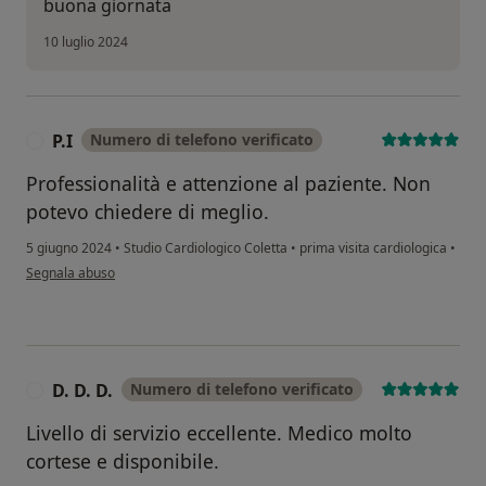
buona giornata
10 luglio 2024
P.I
Numero di telefono verificato
P
Professionalità e attenzione al paziente. Non
potevo chiedere di meglio.
5 giugno 2024
•
Studio Cardiologico Coletta
•
prima visita cardiologica
•
secondo l'opinione dell'utente P.I
Segnala abuso
D. D. D.
Numero di telefono verificato
D
Livello di servizio eccellente. Medico molto
cortese e disponibile.