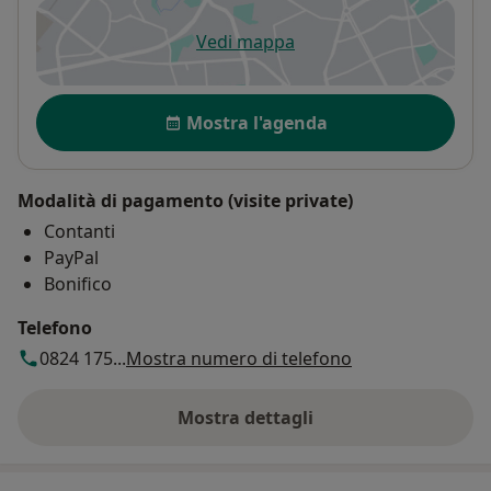
Vedi mappa
si apre in una nuova scheda
Disponibilità
Mostra l'agenda
Modalità di pagamento (visite private)
Contanti
PayPal
Bonifico
Telefono
0824 175...
Mostra numero di telefono
Mostra dettagli
sull'indirizzo