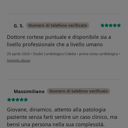
G. S.
Numero di telefono verificato
G
Dottore cortese puntuale e disponibile sia a
livello professionale che a livello umano
20 aprile 2024
•
Studio Cardiologico Coletta
•
prima visita cardiologica
•
secondo l'opinione dell'utente G. S.
Segnala abuso
Massimiliano
Numero di telefono verificato
M
Giovane, dinamico, attento alla patologia
paziente senza farti sentire un caso clinico, ma
bensì una persona nella sua complessità.