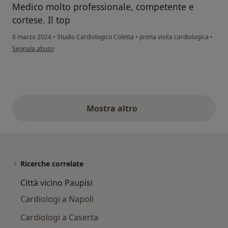
Medico molto professionale, competente e
cortese. Il top
8 marzo 2024
•
Studio Cardiologico Coletta
•
prima visita cardiologica
•
secondo l'opinione dell'utente Massimiliano
Segnala abuso
Mostra altro
opinioni di cui sopra
Ricerche correlate
Città vicino Paupisi
Cardiologi a Napoli
Cardiologi a Caserta