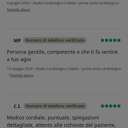
4 giugno 2024
•
Studio Cardiologico Coletta
•
prima visita cardiologica
•
secondo l'opinione dell'utente D. D. D.
Segnala abuso
MP
Numero di telefono verificato
M
Persona gentile, competente e che ti fa sentire
a tuo agio
14 maggio 2024
•
Studio Cardiologico Coletta
•
prima visita cardiologica
secondo l'opinione dell'utente MP
•
Segnala abuso
C.I.
Numero di telefono verificato
C
Medico cordiale, puntuale, spiegazioni
dettagliate, attento alle richieste del paziente,