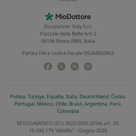
Contatti
MioDottore - Homepage
Docplanner Italy S.r.l.
Piazzale delle Belle Arti 2
00196 Roma (RM), Italia
Partita IVA e codice Fiscale 09244850963
Facebook
si apre in una nuova scheda
Twitter
si apre in una nuova scheda
Linkedin
si apre in una nuova sc
Spotify
si apre in una nuo
si apre in una nuova scheda
si apre in una nuova scheda
si apre in una nuova scheda
si apre in una nuova sche
si apre in 
si a
Polska
,
Türkiye
,
España
,
Italia
,
Deutschland
,
Česko
,
si apre in una nuova scheda
si apre in una nuova scheda
si apre in una nuova scheda
si apre in una nuova s
si apre in u
si apr
Portugal
,
México
,
Chile
,
Brasil
,
Argentina
,
Perú
,
si apre in una nuova sch
Colombia
REGOLAMENTO (EU) 2022/2065 (DSA) art. 24:
15.395.179 “AMARs” - Giugno 2026