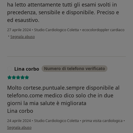
ha letto attentamente tutti gli esami svolti in
precedenza, sensibile e disponibile. Preciso e
ed esaustivo.
27 aprile 2024
•
Studio Cardiologico Coletta
•
ecocolordoppler cardiaco
secondo l'opinione dell'utente C.I.
•
Segnala abuso
Lina corbo
Numero di telefono verificato
L
Molto cortese.puntuale.sempre disponibile al
telefono.come medico dico solo che in due
giorni la mia salute è migliorata
Lina corbo
24 aprile 2024
•
Studio Cardiologico Coletta
•
prima visita cardiologica
•
secondo l'opinione dell'utente Lina corbo
Segnala abuso