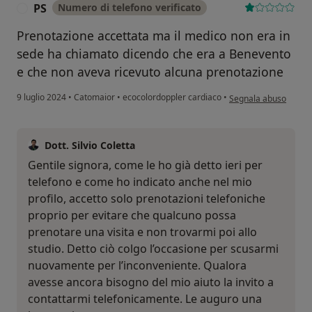
PS
Numero di telefono verificato
P
Prenotazione accettata ma il medico non era in
sede ha chiamato dicendo che era a Benevento
e che non aveva ricevuto alcuna prenotazione
secondo l'opinione de
9 luglio 2024
•
Catomaior
•
ecocolordoppler cardiaco
•
Segnala abuso
Dott. Silvio Coletta
Gentile signora, come le ho già detto ieri per
telefono e come ho indicato anche nel mio
profilo, accetto solo prenotazioni telefoniche
proprio per evitare che qualcuno possa
prenotare una visita e non trovarmi poi allo
studio. Detto ciò colgo l’occasione per scusarmi
nuovamente per l’inconveniente. Qualora
avesse ancora bisogno del mio aiuto la invito a
contattarmi telefonicamente. Le auguro una