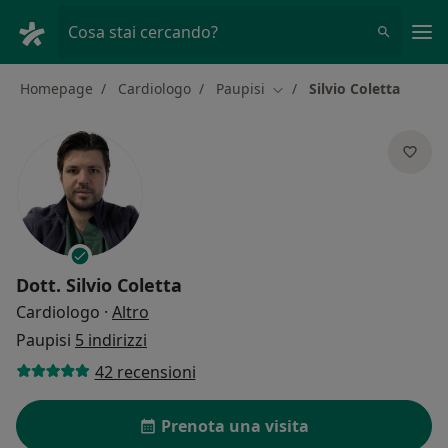
Men
Cosa stai cercando?
Homepage
Cardiologo
Paupisi
Silvio Coletta
Cambia città
Dott.
Silvio Coletta
sulle specializzazioni
Cardiologo
·
Altro
Paupisi
5 indirizzi
42 recensioni
Prenota una visita