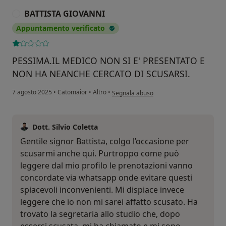
BATTISTA GIOVANNI
B
Appuntamento verificato
PESSIMA.IL MEDICO NON SI E' PRESENTATO E
NON HA NEANCHE CERCATO DI SCUSARSI.
secondo l'opinione dell'utente BATTIST
7 agosto 2025
•
Catomaior
•
Altro
•
Segnala abuso
Dott. Silvio Coletta
Gentile signor Battista, colgo l’occasione per
scusarmi anche qui. Purtroppo come può
leggere dal mio profilo le prenotazioni vanno
concordate via whatsapp onde evitare questi
spiacevoli inconvenienti. Mi dispiace invece
leggere che io non mi sarei affatto scusato. Ha
trovato la segretaria allo studio che, dopo
essersi scusata, mi ha chiamato e mi sono