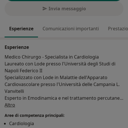
Invia messaggio
Esperienze
Comunicazioni importanti
Prestazio
Esperienze
Medico Chirurgo - Specialista in Cardiologia
Laureato con Lode presso l'Università degli Studi di
Napoli Federico II
Specializzato con Lode in Malattie dell'Apparato
Cardiovascolare presso l'Università delle Campania L.
Vanvitelli
Esperto in Emodinamica e nel trattamento percutaneo
Su di me
della patologia coronarica e valvolare
Altro
Aree di competenza principali:
Cardiologia